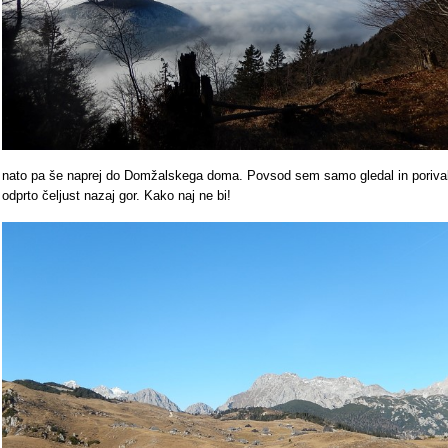
nato pa še naprej do Domžalskega doma. Povsod sem samo gledal in poriva
odprto čeljust nazaj gor. Kako naj ne bi!