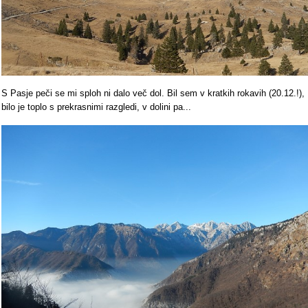
S Pasje peči se mi sploh ni dalo več dol. Bil sem v kratkih rokavih (20.12.!),
bilo je toplo s prekrasnimi razgledi, v dolini pa...