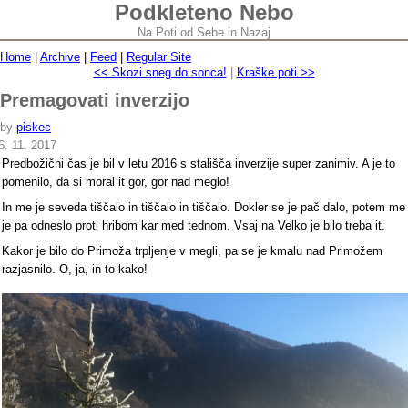
Podkleteno Nebo
Na Poti od Sebe in Nazaj
Home
|
Archive
|
Feed
|
Regular Site
<< Skozi sneg do sonca!
|
Kraške poti >>
Premagovati inverzijo
by
piskec
6. 11. 2017
Predbožični čas je bil v letu 2016 s stališča inverzije super zanimiv. A je to
pomenilo, da si moral it gor, gor nad meglo!
In me je seveda tiščalo in tiščalo in tiščalo. Dokler se je pač dalo, potem me
je pa odneslo proti hribom kar med tednom. Vsaj na Velko je bilo treba it.
Kakor je bilo do Primoža trpljenje v megli, pa se je kmalu nad Primožem
razjasnilo. O, ja, in to kako!