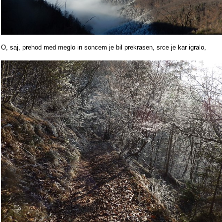
O, saj, prehod med meglo in soncem je bil prekrasen, srce je kar igralo,