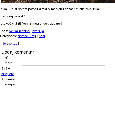
a kaj, ko si potem potopil direkt v meglen zdrizast minus dve. Bljaki.
Kaj torej narest?
Ja, večkrat it! Ven iz megle, gor, gor, gor!
Tags:
velika planina
,
inverzija
Categories:
domači kraji
|
hribi
|
To the top
|
Dodaj komentar
Ime*
E-mail*
7+4 =
b
i
u
quote
Komentar
Predogled