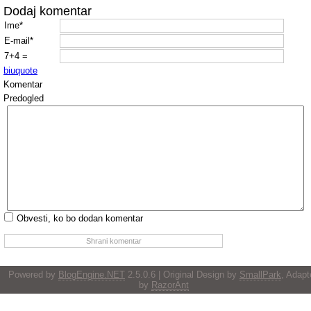
Dodaj komentar
Ime*
E-mail*
7+4 =
b
i
u
quote
Komentar
Predogled
Obvesti, ko bo dodan komentar
Powered by
BlogEngine.NET
2.5.0.6 | Original Design by
SmallPark
, Adapt
by
RazorAnt