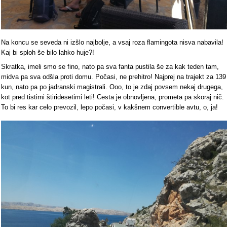
Na koncu se seveda ni izšlo najbolje, a vsaj roza flamingota nisva nabavila!
Kaj bi sploh še bilo lahko huje?!
Skratka, imeli smo se fino, nato pa sva fanta pustila še za kak teden tam,
midva pa sva odšla proti domu. Počasi, ne prehitro! Najprej na trajekt za 139
kun, nato pa po jadranski magistrali. Ooo, to je zdaj povsem nekaj drugega,
kot pred tistimi štiridesetimi leti! Cesta je obnovljena, prometa pa skoraj nič.
To bi res kar celo prevozil, lepo počasi, v kakšnem convertible avtu, o, ja!