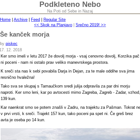
Podkleteno Nebo
Na Poti od Sebe in Nazaj
Home
|
Archive
|
Feed
|
Regular Site
<< Skok na Planjavo
|
Srečno 2019! >>
Še kanček morja
by
piskec
17. 12. 2018
Ker smo imeli v letu 2017 že dovolj morja - vsaj cenovno dovolj, Korzika pač
ni poceni - nam ni ostalo prav veliko manevrskega prostora.
K sreči sta nas k sebi povabila Darja in Dejan, za te male oddihe sva jima
resnično hvaležna!
Tako sva se skupaj s Tamaučkom sredi julija odpravila za par dni morju
naproti. Ker smo leni, kar po avtocesti mimo Zagreba, Zagreb - Zadar, vzhod
139 kun.
Kar naenkrat smo se potem znašli v Zadru, na trajektu za Pašman. Tokrat n
v prvi vrsti, k sreči. Trajekt 157 kun, tako poceni pa spet ni. Če greš brez
avta je oseba po 14 kun.