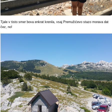
Tjale v tisto smer bova enkrat krenila, vsaj Premužićevo stazo morava dat
čez, no!