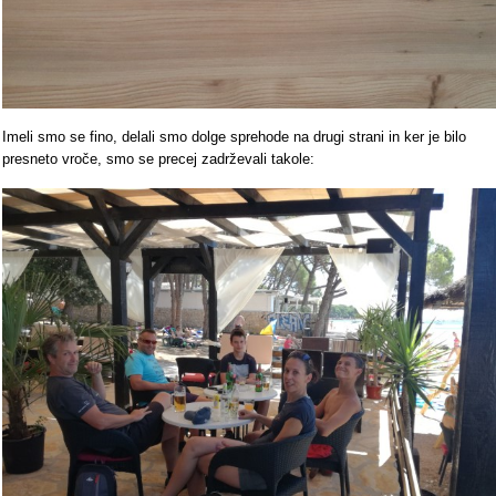
Imeli smo se fino, delali smo dolge sprehode na drugi strani in ker je bilo
presneto vroče, smo se precej zadrževali takole: