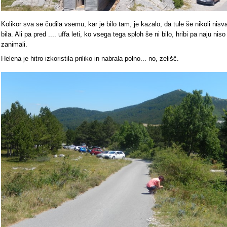
Kolikor sva se čudila vsemu, kar je bilo tam, je kazalo, da tule še nikoli nisv
bila. Ali pa pred .... uffa leti, ko vsega tega sploh še ni bilo, hribi pa naju niso
zanimali.
Helena je hitro izkoristila priliko in nabrala polno... no, zelišč.