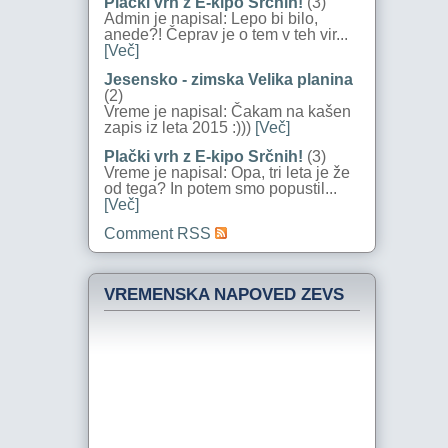
Plački vrh z E-kipo Srčnih!
(3)
Admin je napisal: Lepo bi bilo,
anede?! Čeprav je o tem v teh vir...
[Več]
Jesensko - zimska Velika planina
(2)
Vreme je napisal: Čakam na kašen
zapis iz leta 2015 :)))
[Več]
Plački vrh z E-kipo Srčnih!
(3)
Vreme je napisal: Opa, tri leta je že
od tega? In potem smo popustil...
[Več]
Comment RSS
VREMENSKA NAPOVED ZEVS