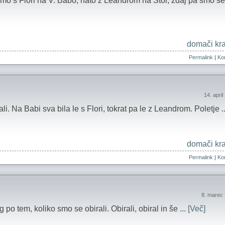
mo s Flori na V. Babo, nato z Leandrom na Stol, zdaj pa smo se
domači kra
Permalink
|
Kom
14. apri
Na Babi sva bila le s Flori, tokrat pa le z Leandrom. Poletje .
domači kra
Permalink
|
Kom
8. marec
lg po tem, koliko smo se obirali. Obirali, obiral in še ...
[Več]