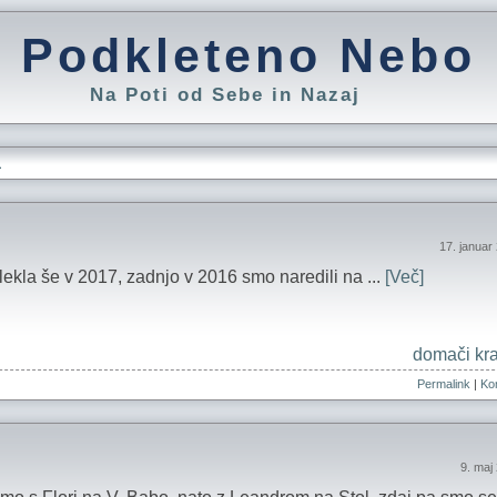
Podkleteno Nebo
Na Poti od Sebe in Nazaj
L
17. januar
lekla še v 2017, zadnjo v 2016 smo naredili na ...
[Več]
domači kra
Permalink
|
Kom
9. maj