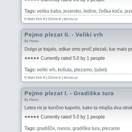
Tags:
velika baba
,
jezersko
,
ledine
,
češka koča. jez
E-Mail
|
Kick it!
|
DZone it!
|
del.icio.us
Pejmo plezat II. - Veliki vrh
By
Piskec
Dolgo je trajalo, odkar smo prvič plezali, kar malo pr
Currently rated 5.0 by 1 people
Tags:
veliki vrh
,
košuta
,
plezamo
,
ljubelj
E-Mail
|
Kick it!
|
DZone it!
|
del.icio.us
Pejmo plezat I. - Gradiška tura
By
Piskec
Letos mi je končno kapnilo, kako ta mlajša dva otrok
Currently rated 5.0 by 1 people
Tags:
gradišče
,
nanos
,
gradiška tura
,
plezamo