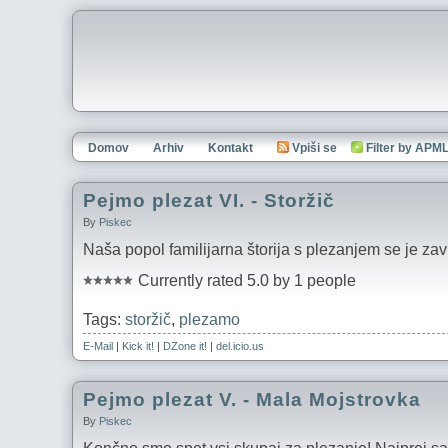
Domov
Arhiv
Kontakt
Vpiši se
Filter by APM
Pejmo plezat VI. - Storžič
By
Piskec
Naša popol familijarna štorija s plezanjem se je zav
Currently rated 5.0 by 1 people
Tags:
storžič
,
plezamo
E-Mail
|
Kick it!
|
DZone it!
|
del.icio.us
Pejmo plezat V. - Mala Mojstrovka
By
Piskec