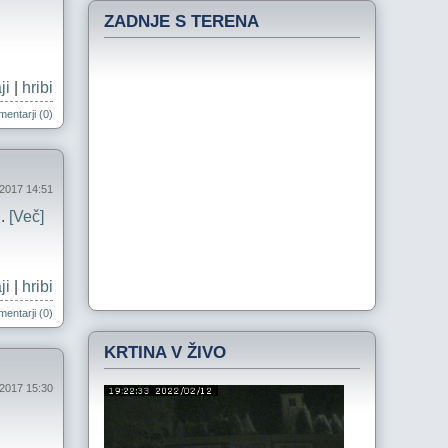
ZADNJE S TERENA
ji
|
hribi
entarji (0)
l 2017 14:51
..
[Več]
ji
|
hribi
entarji (0)
KRTINA V ŽIVO
 2017 15:30