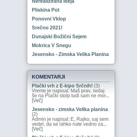
Nerealizirana Ideja
Pliskina Pot
Ponovni Vklop
Srečno 2021!
Dunajski Božični Sejem
Mokrica V Snegu
Jesensko - Zimska Velika Planina
KOMENTARJI
Plački vrh z E-kipo Srčnih!
(3)
Vreme je napisal: Maš prav, sedaj
še na Plački stolp tudi sam ne mor...
[Več]
Jesensko - zimska Velika planina
(2)
Admin je napisal: E, Rajko, saj sem
vedel, da se lahko nate vedno za...
[Več]