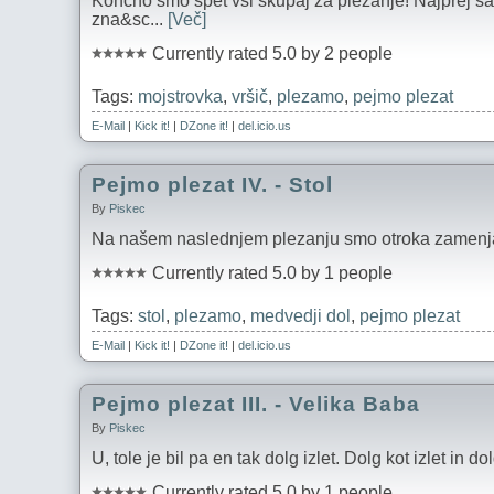
Končno smo spet vsi skupaj za plezanje! Najprej sa
zna&sc...
[Več]
Currently rated 5.0 by 2 people
Tags:
mojstrovka
,
vršič
,
plezamo
,
pejmo plezat
E-Mail
|
Kick it!
|
DZone it!
|
del.icio.us
Pejmo plezat IV. - Stol
By
Piskec
Na našem naslednjem plezanju smo otroka zamenjali. 
Currently rated 5.0 by 1 people
Tags:
stol
,
plezamo
,
medvedji dol
,
pejmo plezat
E-Mail
|
Kick it!
|
DZone it!
|
del.icio.us
Pejmo plezat III. - Velika Baba
By
Piskec
U, tole je bil pa en tak dolg izlet. Dolg kot izlet in do
Currently rated 5.0 by 1 people