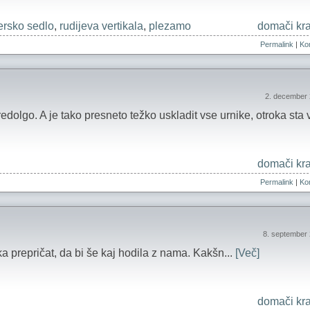
ersko sedlo
,
rudijeva vertikala
,
plezamo
domači kra
Permalink
|
Kom
2. december 
edolgo. A je tako presneto težko uskladit vse urnike, otroka sta v
domači kra
Permalink
|
Kom
8. september
a prepričat, da bi še kaj hodila z nama. Kakšn...
[Več]
domači kra