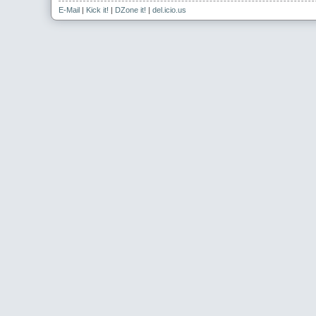
E-Mail
|
Kick it!
|
DZone it!
|
del.icio.us