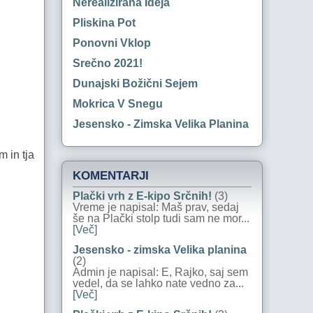
Nerealizirana Ideja
Pliskina Pot
Ponovni Vklop
Srečno 2021!
Dunajski Božični Sejem
Mokrica V Snegu
Jesensko - Zimska Velika Planina
m in tja
KOMENTARJI
Plački vrh z E-kipo Srčnih!
(3)
Vreme je napisal: Maš prav, sedaj
še na Plački stolp tudi sam ne mor...
[Več]
Jesensko - zimska Velika planina
(2)
Admin je napisal: E, Rajko, saj sem
vedel, da se lahko nate vedno za...
[Več]