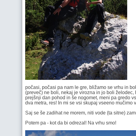
počasi, počasi pa nam le gre, bližamo se vrhu in bolj
(preveč) ne boli, nekaj je virozna in jo boli želode
prejšnji dan pohod in še nogomet, meni pa gredo vsi
dva metra, res! In mi se vsi skupaj vseeno mučimo v
Saj se še zadihat ne morem, niti vode (ta sitne) zam
Potem pa - kot da bi odrezal! Na vrhu smo!