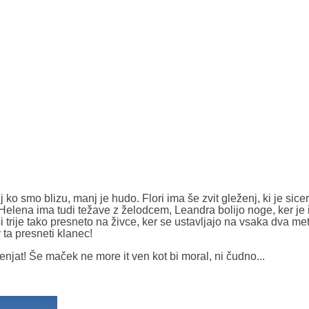
 ko smo blizu, manj je hudo. Flori ima še zvit gleženj, ki je sicer
c, Helena ima tudi težave z želodcem, Leandra bolijo noge, ker je
 trije tako presneto na živce, ker se ustavljajo na vsaka dva me
 ta presneti klanec!
enjat! Še maček ne more it ven kot bi moral, ni čudno...