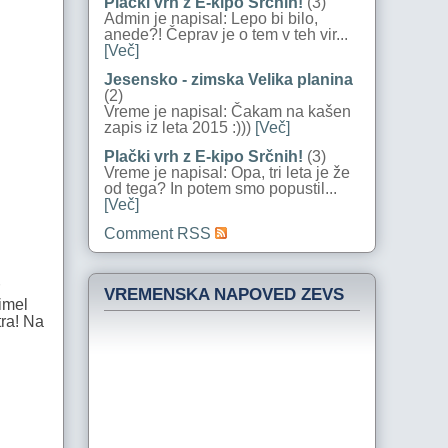
Plački vrh z E-kipo Srčnih!
(3)
Admin je napisal: Lepo bi bilo,
anede?! Čeprav je o tem v teh vir...
[Več]
Jesensko - zimska Velika planina
(2)
Vreme je napisal: Čakam na kašen
zapis iz leta 2015 :)))
[Več]
Plački vrh z E-kipo Srčnih!
(3)
Vreme je napisal: Opa, tri leta je že
od tega? In potem smo popustil...
[Več]
Comment RSS
VREMENSKA NAPOVED ZEVS
 imel
tra! Na