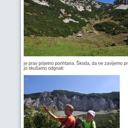
je prav prijetno porihtana. Škoda, da ne zavijemo pr
jo skušamo odgnati: