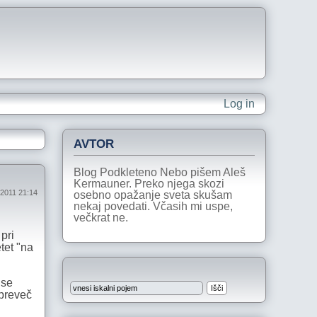
Log in
AVTOR
Blog Podkleteno Nebo pišem Aleš
Kermauner. Preko njega skozi
 2011 21:14
osebno opažanje sveta skušam
nekaj povedati. Včasih mi uspe,
večkrat ne.
pri
tet "na
 se
 preveč