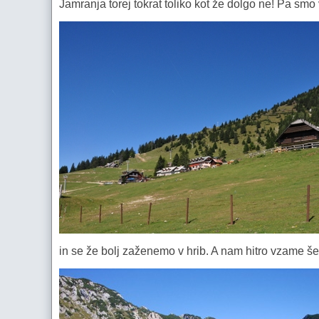
Jamranja torej tokrat toliko kot že dolgo ne! Pa smo 
in se že bolj zaženemo v hrib. A nam hitro vzame še 