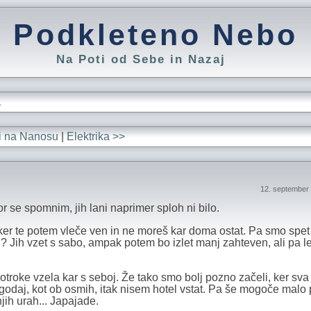
Podkleteno Nebo
Na Poti od Sebe in Nazaj
L
ti na Nanosu
|
Elektrika >>
12. september
or se spomnim, jih lani naprimer sploh ni bilo.
, ker te potem vleče ven in ne moreš kar doma ostat. Pa smo spet 
oci? Jih vzet s sabo, ampak potem bo izlet manj zahteven, ali pa le
t otroke vzela kar s seboj. Že tako smo bolj pozno začeli, ker sva
 zgodaj, kot ob osmih, itak nisem hotel vstat. Pa še mogoče malo
jih urah... Japajade.