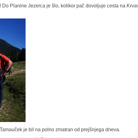
! Do Planine Jezerca je šlo, kolikor pač dovoljuje cesta na Krva
e Tamauček je bil na polno zmatran od prejšnjega dneva.