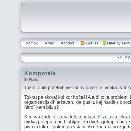
Domov
Arhiv
Kontakt
Vpiši se
Filter by APM
<< Kr
Kompotela
By
Piskec
Takih lepih poletnih vikendov pa res ni veliko. Kolik
Tokrat pa skoraj kolikor hočeš! A tudi to je problem
organizacijskih težavah, kje pustit, kaj nardit z otr
hitro" kam blizu?
Ker sva zadnjič
sama letela nekam blizu
, sva tokra
midva potepala po Ljubljani do dveh zjutraj in bolj
piva in tako... potem pa vstani ob nenormalno zgodn