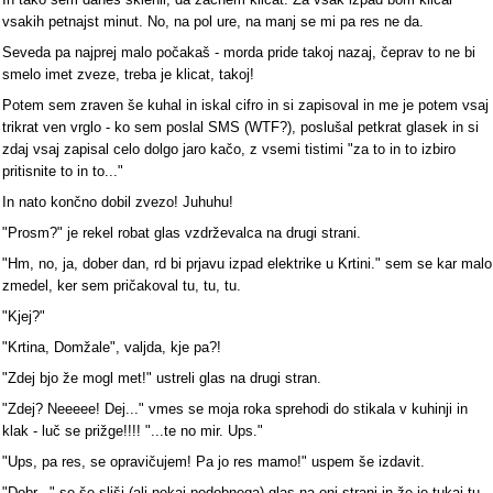
vsakih petnajst minut. No, na pol ure, na manj se mi pa res ne da.
Seveda pa najprej malo počakaš - morda pride takoj nazaj, čeprav to ne bi
smelo imet zveze, treba je klicat, takoj!
Potem sem zraven še kuhal in iskal cifro in si zapisoval in me je potem vsaj
trikrat ven vrglo - ko sem poslal SMS (WTF?), poslušal petkrat glasek in si
zdaj vsaj zapisal celo dolgo jaro kačo, z vsemi tistimi "za to in to izbiro
pritisnite to in to..."
In nato končno dobil zvezo! Juhuhu!
"Prosm?" je rekel robat glas vzdrževalca na drugi strani.
"Hm, no, ja, dober dan, rd bi prjavu izpad elektrike u Krtini." sem se kar malo
zmedel, ker sem pričakoval tu, tu, tu.
"Kjej?"
"Krtina, Domžale", valjda, kje pa?!
"Zdej bjo že mogl met!" ustreli glas na drugi stran.
"Zdej? Neeeee! Dej..." vmes se moja roka sprehodi do stikala v kuhinji in
klak - luč se prižge!!!! "...te no mir. Ups."
"Ups, pa res, se opravičujem! Pa jo res mamo!" uspem še izdavit.
"Dobr..." se še sliši (ali nekaj podobnega) glas na oni strani in že je tukaj tu,