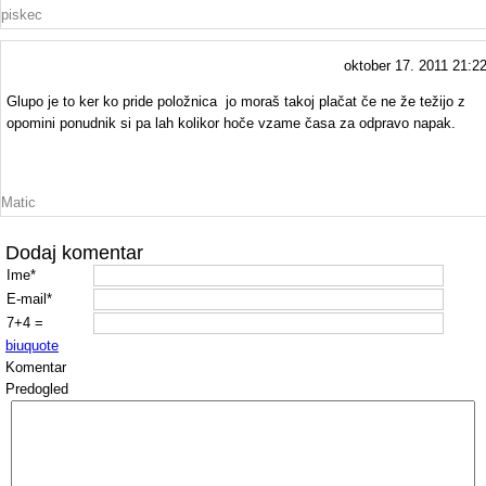
piskec
oktober 17. 2011 21:2
Glupo je to ker ko pride položnica jo moraš takoj plačat če ne že težijo z
opomini ponudnik si pa lah kolikor hoče vzame časa za odpravo napak.
Matic
Dodaj komentar
Ime*
E-mail*
7+4 =
b
i
u
quote
Komentar
Predogled