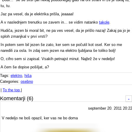
tu, tu.
Jaz pa vesel, da je elektrika prišla, jeaaaa!
A v naslednjem trenutku se zavem in... se vidim natanko
takole
.
Hudiča, jezen bi moral bit, ne pa ves vesel, da je prišlo nazaj! Zakaj pa jo je
sploh zmanjkal v prvi vrsti?
In potem sem bil jezen še zato, ker sem se počutil kot osel. Ker so me
naredili za osla. In zdaj sem jezen na elektro ljubljana še toliko bolj!
O, cifro sem si zapisal. Vsakih petnajst minut. Najbrž že v nedeljo!
A čem še dopise pošiljat, a?
Tags:
elektro
,
hiša
Categories:
osebno
|
To the top
|
Komentarji (6)
-
september 20. 2011 20:2
V nedeljo ne boš opazil, ker vas ne bo doma