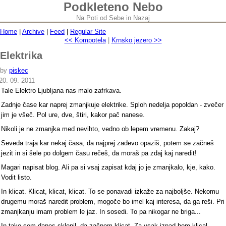
Podkleteno Nebo
Na Poti od Sebe in Nazaj
Home
|
Archive
|
Feed
|
Regular Site
<< Kompotela
|
Krnsko jezero >>
Elektrika
by
piskec
20. 09. 2011
Tale Elektro Ljubljana nas malo zafrkava.
Zadnje čase kar naprej zmanjkuje elektrike. Sploh nedelja popoldan - zvečer
jim je všeč. Pol ure, dve, štiri, kakor pač nanese.
Nikoli je ne zmanjka med nevihto, vedno ob lepem vremenu. Zakaj?
Seveda traja kar nekaj časa, da najprej zadevo opaziš, potem se začneš
jezit in si šele po dolgem času rečeš, da moraš pa zdaj kaj naredit!
Magari napisat blog. Ali pa si vsaj zapisat kdaj jo je zmanjkalo, kje, kako.
Vodit listo.
In klicat. Klicat, klicat, klicat. To se ponavadi izkaže za najboljše. Nekomu
drugemu moraš naredit problem, mogoče bo imel kaj interesa, da ga reši. Pri
zmanjkanju imam problem le jaz. In sosedi. To pa nikogar ne briga...
In tako sem danes sklenil, da začnem klicat. Za vsak izpad bom klical