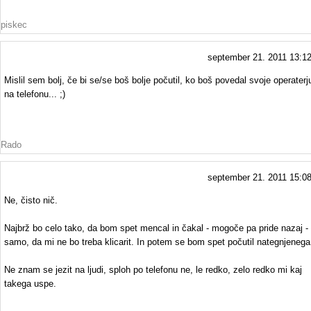
piskec
september 21. 2011 13:1
Mislil sem bolj, če bi se/se boš bolje počutil, ko boš povedal svoje operaterj
na telefonu... ;)
Rado
september 21. 2011 15:0
Ne, čisto nič.
Najbrž bo celo tako, da bom spet mencal in čakal - mogoče pa pride nazaj -
samo, da mi ne bo treba klicarit. In potem se bom spet počutil nategnjenega
Ne znam se jezit na ljudi, sploh po telefonu ne, le redko, zelo redko mi kaj
takega uspe.