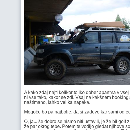
A kako zdaj najti kolikor toliko dober apartma v vse
ni vse tako, kakor se zdi. Vsaj na kakšnem bookingu 
naštimano, lahko velika napaka.
Mogoče bo pa najbolje, da si zadeve kar sami ogled
O, ja... še dobro se nismo niti ustavili, je že bil gol
že par okrog tebe. Potem te vodijo gledat njihove s