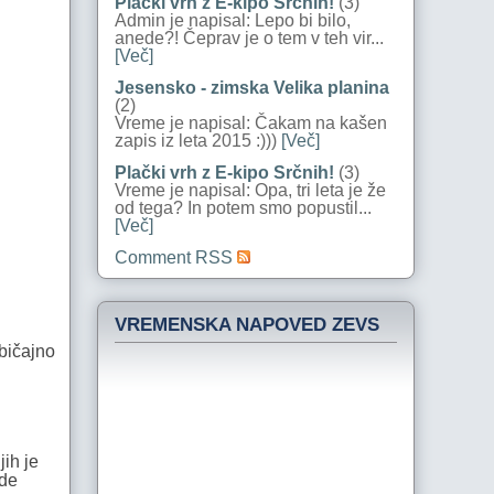
Plački vrh z E-kipo Srčnih!
(3)
Admin je napisal: Lepo bi bilo,
anede?! Čeprav je o tem v teh vir...
[Več]
Jesensko - zimska Velika planina
(2)
Vreme je napisal: Čakam na kašen
zapis iz leta 2015 :)))
[Več]
Plački vrh z E-kipo Srčnih!
(3)
Vreme je napisal: Opa, tri leta je že
od tega? In potem smo popustil...
[Več]
Comment RSS
VREMENSKA NAPOVED ZEVS
običajno
jih je
ide