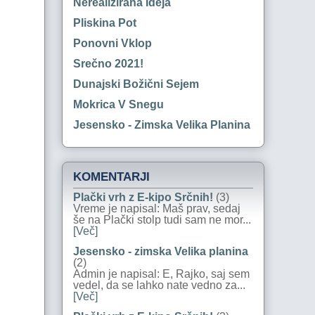
Nerealizirana Ideja
Pliskina Pot
Ponovni Vklop
Srečno 2021!
Dunajski Božični Sejem
Mokrica V Snegu
Jesensko - Zimska Velika Planina
KOMENTARJI
Plački vrh z E-kipo Srčnih!
(3)
Vreme je napisal: Maš prav, sedaj
še na Plački stolp tudi sam ne mor...
[Več]
Jesensko - zimska Velika planina
(2)
Admin je napisal: E, Rajko, saj sem
vedel, da se lahko nate vedno za...
[Več]