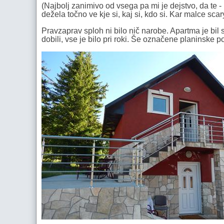
(Najbolj zanimivo od vsega pa mi je dejstvo, da te -
dežela točno ve kje si, kaj si, kdo si. Kar malce scary
Pravzaprav sploh ni bilo nič narobe. Apartma je bil
dobili, vse je bilo pri roki. Še označene planinske po