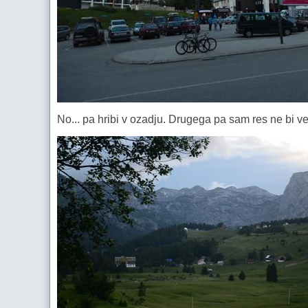
No... pa hribi v ozadju. Drugega pa sam res ne bi več