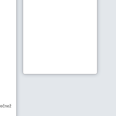
rečnež