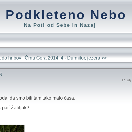
Podkleteno Nebo
Na Poti od Sebe in Nazaj
L
 do hribov
|
Črna Gora 2014: 4 - Durmitor, jezera >>
k
17. juli
oda, da smo bili tam tako malo časa.
k pač Žabljak?