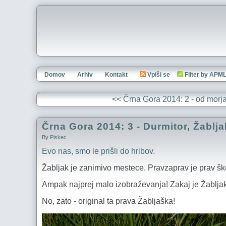
Domov
Arhiv
Kontakt
Vpiši se
Filter by APM
<< Črna Gora 2014: 2 - od morja
Črna Gora 2014: 3 - Durmitor, Žablja
By
Piskec
Evo nas, smo le prišli do hribov.
Žabljak je zanimivo mestece. Pravzaprav je prav šk
Ampak najprej malo izobraževanja! Zakaj je Žablja
No, zato - original ta prava Žabljaška!