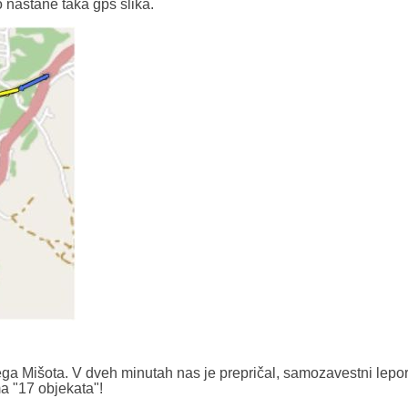
 nastane taka gps slika.
ga Mišota. V dveh minutah nas je prepričal, samozavestni lepo
ima "17 objekata"!