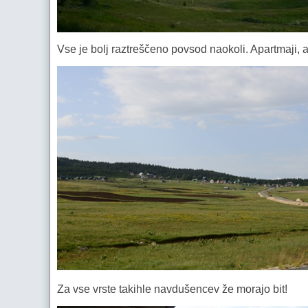
Vse je bolj raztreščeno povsod naokoli. Apartmaji, ap
Za vse vrste takihle navdušencev že morajo bit!