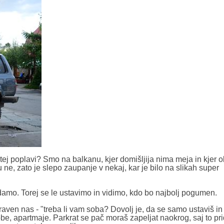
j tej poplavi? Smo na balkanu, kjer domišljija nima meja in kjer 
ne, zato je slepo zaupanje v nekaj, kar je bilo na slikah super
amo. Torej se le ustavimo in vidimo, kdo bo najbolj pogumen.
f zraven nas - "treba li vam soba? Dovolj je, da se samo ustaviš in 
obe, apartmaje. Parkrat se pač moraš zapeljat naokrog, saj to pr