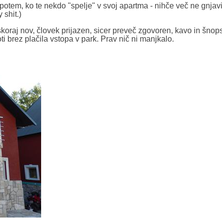
 potem, ko te nekdo "spelje" v svoj apartma - nihče več ne gnjav
 shit.)
 skoraj nov, človek prijazen, sicer preveč zgovoren, kavo in šno
ti brez plačila vstopa v park. Prav nič ni manjkalo.