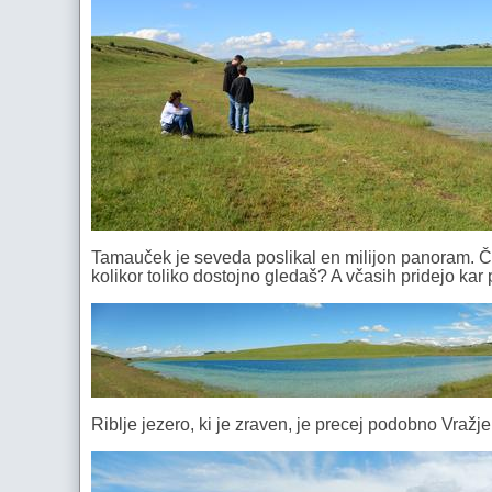
Tamauček je seveda poslikal en milijon panoram. Čep
kolikor toliko dostojno gledaš? A včasih pridejo kar 
Riblje jezero, ki je zraven, je precej podobno Vražj