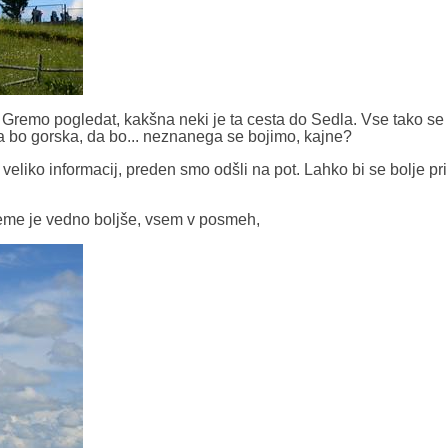
 Gremo pogledat, kakšna neki je ta cesta do Sedla. Vse tako se 
a bo gorska, da bo... neznanega se bojimo, kajne?
liko informacij, preden smo odšli na pot. Lahko bi se bolje prip
vreme je vedno boljše, vsem v posmeh,