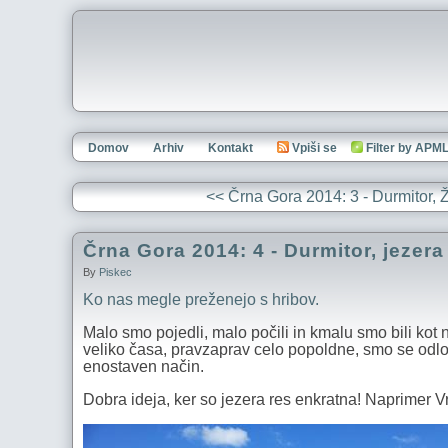
Domov
Arhiv
Kontakt
Vpiši se
Filter by APM
<< Črna Gora 2014: 3 - Durmitor, 
Črna Gora 2014: 4 - Durmitor, jezera
By
Piskec
Ko nas megle preženejo s hribov.
Malo smo pojedli, malo počili in kmalu smo bili kot 
veliko časa, pravzaprav celo popoldne, smo se odloči
enostaven način.
Dobra ideja, ker so jezera res enkratna! Naprimer Vr