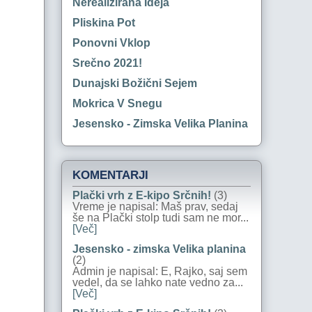
Nerealizirana Ideja
Pliskina Pot
Ponovni Vklop
Srečno 2021!
Dunajski Božični Sejem
Mokrica V Snegu
Jesensko - Zimska Velika Planina
KOMENTARJI
Plački vrh z E-kipo Srčnih!
(3)
Vreme je napisal: Maš prav, sedaj
še na Plački stolp tudi sam ne mor...
[Več]
Jesensko - zimska Velika planina
(2)
Admin je napisal: E, Rajko, saj sem
vedel, da se lahko nate vedno za...
[Več]