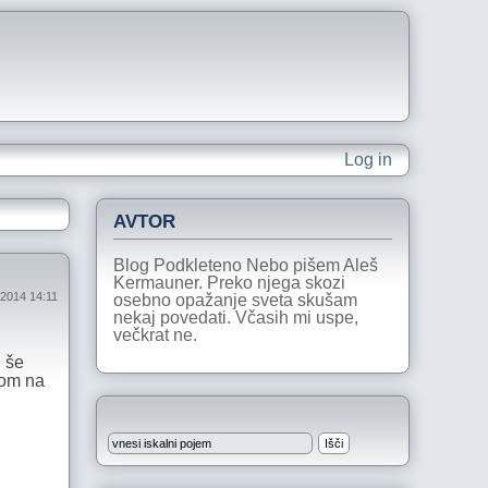
Log in
AVTOR
Blog Podkleteno Nebo pišem Aleš
Kermauner. Preko njega skozi
ij 2014 14:11
osebno opažanje sveta skušam
nekaj povedati. Včasih mi uspe,
večkrat ne.
i še
tom na