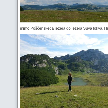
mimo Poščenskega jezera do jezera Suva lokva. Hm, 