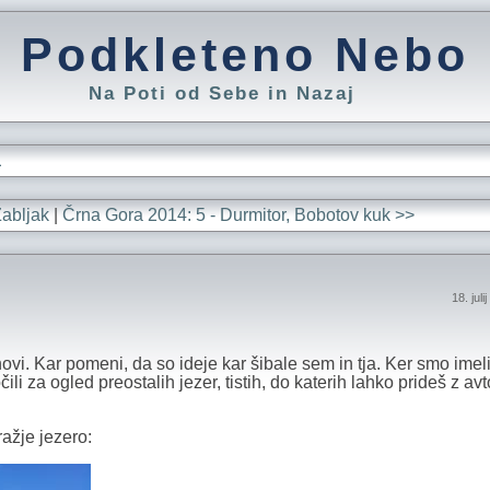
Podkleteno Nebo
Na Poti od Sebe in Nazaj
L
Žabljak
|
Črna Gora 2014: 5 - Durmitor, Bobotov kuk >>
18. jul
novi. Kar pomeni, da so ideje kar šibale sem in tja. Ker smo imel
li za ogled preostalih jezer, tistih, do katerih lahko prideš z av
ažje jezero: