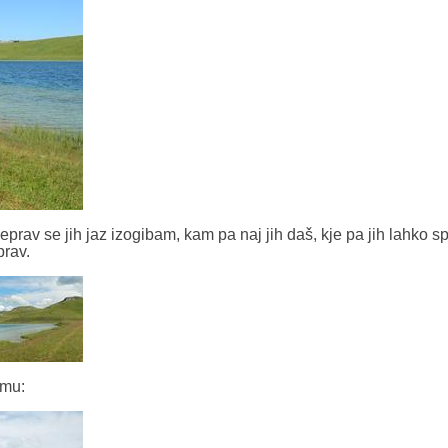
rav se jih jaz izogibam, kam pa naj jih daš, kje pa jih lahko s
prav.
emu: