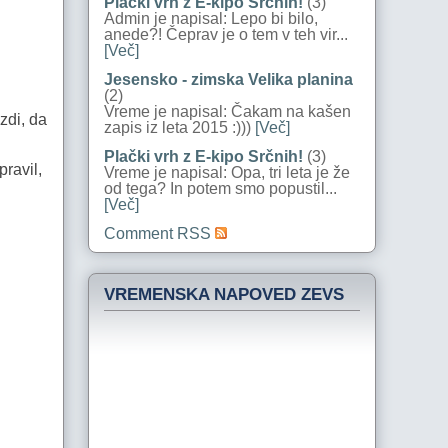
Plački vrh z E-kipo Srčnih!
(3)
Admin je napisal: Lepo bi bilo,
anede?! Čeprav je o tem v teh vir...
[Več]
Jesensko - zimska Velika planina
(2)
Vreme je napisal: Čakam na kašen
zdi, da
zapis iz leta 2015 :)))
[Več]
Plački vrh z E-kipo Srčnih!
(3)
ravil,
Vreme je napisal: Opa, tri leta je že
od tega? In potem smo popustil...
[Več]
Comment RSS
VREMENSKA NAPOVED ZEVS