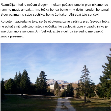
Razmišljam tudi o nečem drugem - nekam počasni smo in prav nikamor se
nam ne mudi, ampak... hm, težka bo, da bomo mi v dolini, preden bo tema!
Sicer pa imam s sabo svetilko, bomo že kako! Užij zdaj tale sonček!
Ko potem zagledamo tole, se še otrokoma izvije vzdih iz prsi. Seveda fotka
ne pokaže niti približno tistega občutka, ko zagledaš gore v ozadju in ko je
vse obsijano s soncem. Ah! Velikokrat že videl, pa še vedno me vsakič
znova preseneti.