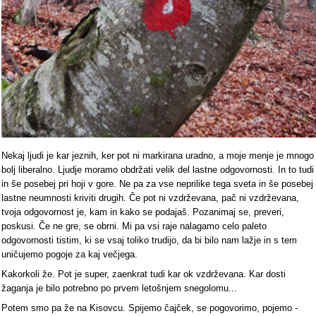
Nekaj ljudi je kar jeznih, ker pot ni markirana uradno, a moje menje je mnogo
bolj liberalno. Ljudje moramo obdržati velik del lastne odgovornosti. In to tudi
in še posebej pri hoji v gore. Ne pa za vse neprilike tega sveta in še posebej
lastne neumnosti kriviti drugih. Če pot ni vzdrževana, pač ni vzdrževana,
tvoja odgovornost je, kam in kako se podajaš. Pozanimaj se, preveri,
poskusi. Če ne gre, se obrni. Mi pa vsi raje nalagamo celo paleto
odgovornosti tistim, ki se vsaj toliko trudijo, da bi bilo nam lažje in s tem
uničujemo pogoje za kaj večjega.
Kakorkoli že. Pot je super, zaenkrat tudi kar ok vzdrževana. Kar dosti
žaganja je bilo potrebno po prvem letošnjem snegolomu...
Potem smo pa že na Kisovcu. Spijemo čajček, se pogovorimo, pojemo -