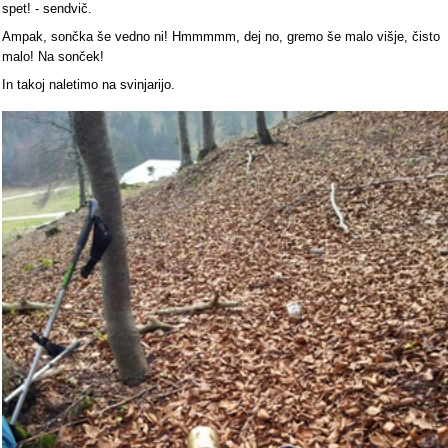
spet! - sendvič.
Ampak, sončka še vedno ni! Hmmmmm, dej no, gremo še malo višje, čisto
malo! Na sonček!
In takoj naletimo na svinjarijo.