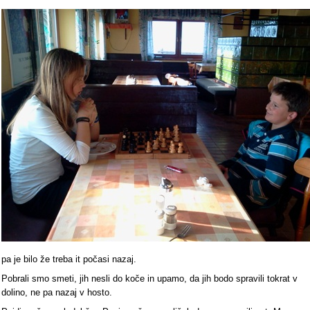
pa je bilo že treba it počasi nazaj.
Pobrali smo smeti, jih nesli do koče in upamo, da jih bodo spravili tokrat v
dolino, ne pa nazaj v hosto.