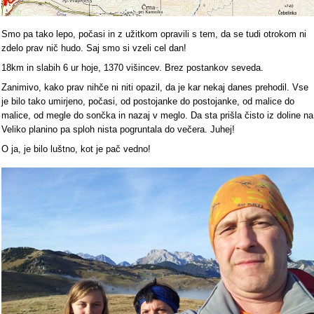
Smo pa tako lepo, počasi in z užitkom opravili s tem, da se tudi otrokom ni
zdelo prav nič hudo. Saj smo si vzeli cel dan!
18km in slabih 6 ur hoje, 1370 višincev. Brez postankov seveda.
Zanimivo, kako prav nihče ni niti opazil, da je kar nekaj danes prehodil. Vse
je bilo tako umirjeno, počasi, od postojanke do postojanke, od malice do
malice, od megle do sončka in nazaj v meglo. Da sta prišla čisto iz doline na
Veliko planino pa sploh nista pogruntala do večera. Juhej!
O ja, je bilo luštno, kot je pač vedno!