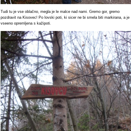
Tudi tu je vse oblačno, megla je le malce nad nami. Gremo gor, gremo
pozdravit na Kisovec! Po lovski poti, ki sicer ne bi smela biti markirana, a je
vseeno opremljena s kažipoti.