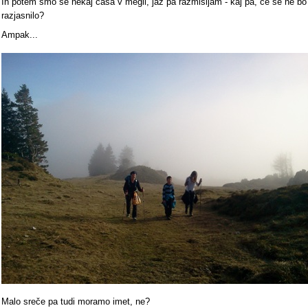
In potem smo še nekaj časa v megli, jaz pa razmišljam - kaj pa, če se ne bo
razjasnilo?
Ampak...
Malo sreče pa tudi moramo imet, ne?