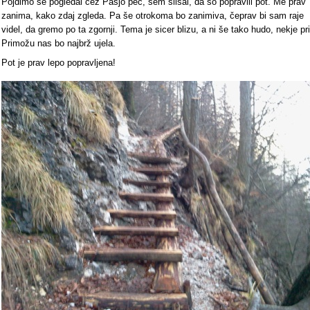
Pojdimo še pogledal čez Pasjo peč, sem slišal, da so popravili pot. Me prav
zanima, kako zdaj zgleda. Pa še otrokoma bo zanimiva, čeprav bi sam raje
videl, da gremo po ta zgornji. Tema je sicer blizu, a ni še tako hudo, nekje pri
Primožu nas bo najbrž ujela.
Pot je prav lepo popravljena!