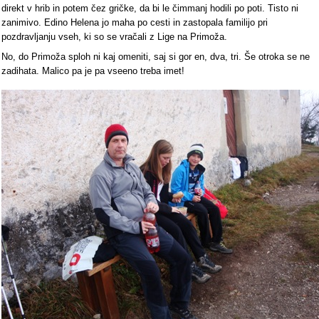
direkt v hrib in potem čez gričke, da bi le čimmanj hodili po poti. Tisto ni
zanimivo. Edino Helena jo maha po cesti in zastopala familijo pri
pozdravljanju vseh, ki so se vračali z Lige na Primoža.
No, do Primoža sploh ni kaj omeniti, saj si gor en, dva, tri. Še otroka se ne
zadihata. Malico pa je pa vseeno treba imet!