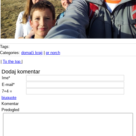
Tags:
Categories:
domači kraji
|
pr norch
|
To the top
|
Dodaj komentar
Ime*
E-mail*
7+4 =
b
i
u
quote
Komentar
Predogled