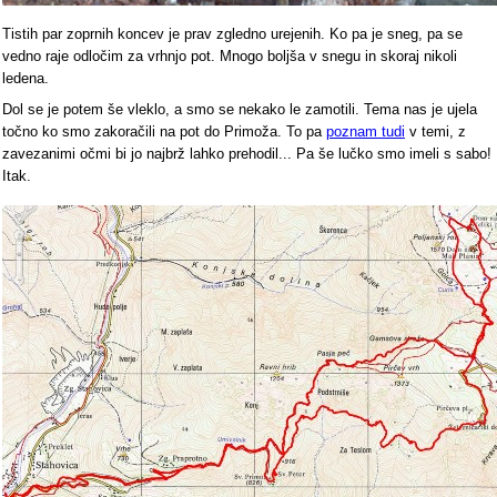
Tistih par zoprnih koncev je prav zgledno urejenih. Ko pa je sneg, pa se
vedno raje odločim za vrhnjo pot. Mnogo boljša v snegu in skoraj nikoli
ledena.
Dol se je potem še vleklo, a smo se nekako le zamotili. Tema nas je ujela
točno ko smo zakoračili na pot do Primoža. To pa
poznam tudi
v temi, z
zavezanimi očmi bi jo najbrž lahko prehodil... Pa še lučko smo imeli s sabo!
Itak.