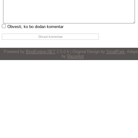
Obvesti, ko bo dodan komentar
Powered by
BlogEngine.NET
2.5.0.6 | Original Design by
SmallPark
, Adapt
by
RazorAnt