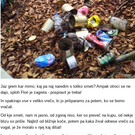
Jaz grem kar mimo, kaj pa naj naredim s toliko smeti? Ampak otroci se ne
dajo, sploh Flori je zagreta - pospravit je treba!
In spakirajo vse v veliko vrečo, ki jo prišparamo za potem, ko se bomo
vračali.
Od kje smeti, nam ni jasno, od zgoraj niso, ker so preveč na kupu, od nekje
blizu so prišle. Najbrž od bližnje koče, potem pa kaka žival odnese vrečo za
vogal, je že moralo v njej kaj dišat!