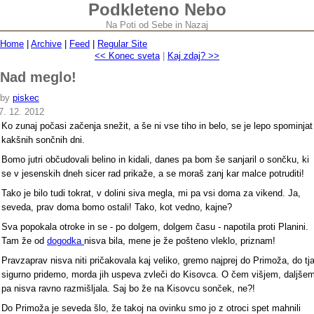
Podkleteno Nebo
Na Poti od Sebe in Nazaj
Home
|
Archive
|
Feed
|
Regular Site
<< Konec sveta
|
Kaj zdaj? >>
Nad meglo!
by
piskec
7. 12. 2012
Ko zunaj počasi začenja snežit, a še ni vse tiho in belo, se je lepo spominjat
kakšnih sončnih dni.
Bomo jutri občudovali belino in kidali, danes pa bom še sanjaril o sončku, ki
se v jesenskih dneh sicer rad prikaže, a se moraš zanj kar malce potruditi!
Tako je bilo tudi tokrat, v dolini siva megla, mi pa vsi doma za vikend. Ja,
seveda, prav doma bomo ostali! Tako, kot vedno, kajne?
Sva popokala otroke in se - po dolgem, dolgem času - napotila proti Planini.
Tam že od
dogodka
nisva bila, mene je že pošteno vleklo, priznam!
Pravzaprav nisva niti pričakovala kaj veliko, gremo najprej do Primoža, do tj
sigurno pridemo, morda jih uspeva zvleči do Kisovca. O čem višjem, daljše
pa nisva ravno razmišljala. Saj bo že na Kisovcu sonček, ne?!
Do Primoža je seveda šlo, že takoj na ovinku smo jo z otroci spet mahnili