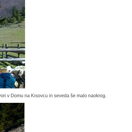
vori v Domu na Kisovcu in seveda še malo naokrog.