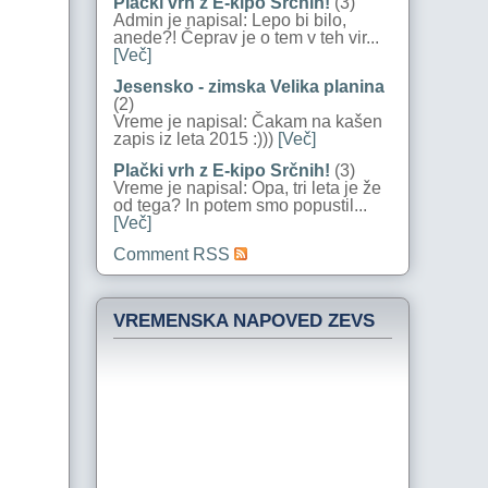
Plački vrh z E-kipo Srčnih!
(3)
Admin je napisal: Lepo bi bilo,
anede?! Čeprav je o tem v teh vir...
[Več]
Jesensko - zimska Velika planina
(2)
Vreme je napisal: Čakam na kašen
zapis iz leta 2015 :)))
[Več]
Plački vrh z E-kipo Srčnih!
(3)
Vreme je napisal: Opa, tri leta je že
od tega? In potem smo popustil...
[Več]
Comment RSS
VREMENSKA NAPOVED ZEVS