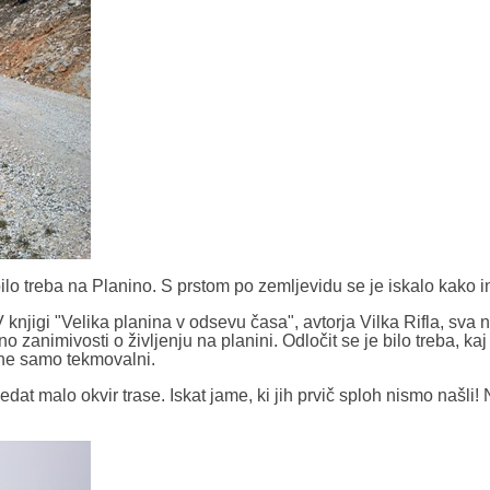
ilo treba na Planino. S prstom po zemljevidu se je iskalo kako in
V knjigi "Velika planina v odsevu časa", avtorja Vilka Rifla, sva 
 zanimivosti o življenju na planini. Odločit se je bilo treba, kaj
 ne samo tekmovalni.
edat malo okvir trase. Iskat jame, ki jih prvič sploh nismo našli!