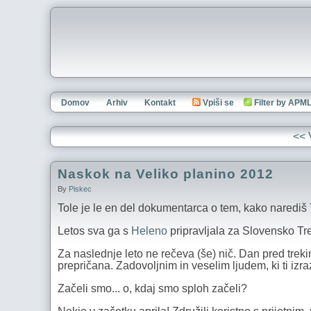
Domov
Arhiv
Kontakt
Vpiši se
Filter by APM
<< 
Naskok na Veliko planino 2012
By
Piskec
Tole je le en del dokumentarca o tem, kako narediš
Letos sva ga s
Heleno
pripravljala za Slovensko Tr
Za naslednje leto ne rečeva (še) nič. Dan pred trekin
prepričana. Zadovoljnim in veselim ljudem, ki ti izra
Začeli smo... o, kdaj smo sploh začeli?