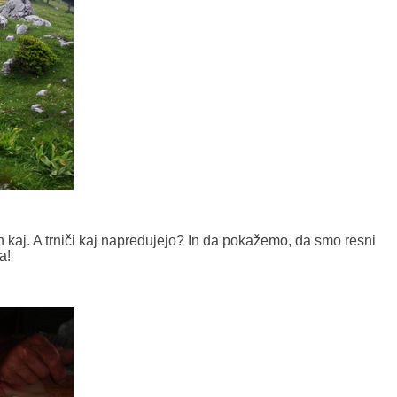
n kaj. A trniči kaj napredujejo? In da pokažemo, da smo resni
a!