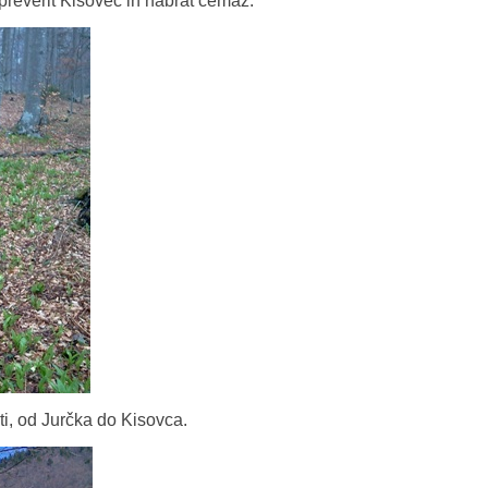
, preverit Kisovec in nabrat čemaž.
ti, od Jurčka do Kisovca.