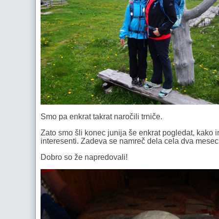
Smo pa enkrat takrat naročili trniče.
Zato smo šli konec junija še enkrat pogledat, kako i
interesenti. Zadeva se namreč dela cela dva mesec
Dobro so že napredovali!