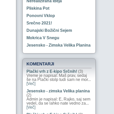
Nerealizirana Ideja
Pliskina Pot
Ponovni Vklop
Srečno 2021!
Dunajski Božični Sejem
Mokrica V Snegu
Jesensko - Zimska Velika Planina
KOMENTARJI
Plački vrh z E-kipo Srčnih!
(3)
Vreme je napisal: Maš prav, sedaj
še na Plački stolp tudi sam ne mor...
[Več]
Jesensko - zimska Velika planina
(2)
Admin je napisal: E, Rajko, saj sem
vedel, da se lahko nate vedno za...
[Več]