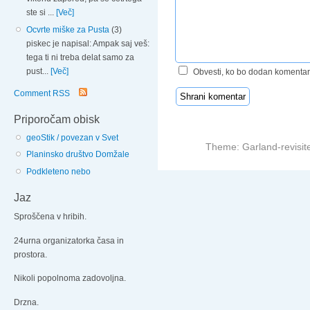
ste si ...
[Več]
Ocvrte miške za Pusta
(3)
piskec je napisal: Ampak saj veš:
tega ti ni treba delat samo za
pust...
[Več]
Obvesti, ko bo dodan komentar
Comment RSS
Priporočam obisk
geoStik / povezan v Svet
Theme: Garland-revisit
Planinsko društvo Domžale
Podkleteno nebo
Jaz
Sproščena v hribih.
24urna organizatorka časa in
prostora.
Nikoli popolnoma zadovoljna.
Drzna.