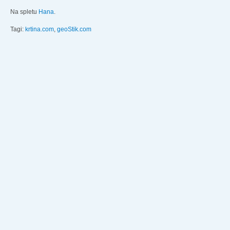
Na spletu
Hana
.
Tagi:
krtina.com
,
geoStik.com