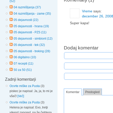
(52)
04 razmišljanja (37)
Vreme
says:
04 razmišljanja - zame (35)
december 26, 2008 
05 dejavnosti (22)
Super kapa!
05 dejavnosti - hrana (19)
05 dejavnosti - PZS (11)
05 dejavnosti - simbiont (12)
05 dejavnosti - tek (32)
Dodaj komentar
05 dejavnosti - treking (28)
06 digitalno (10)
07 recepti (11)
50 za 50 (51)
Zadnji komentarji
Ocvrte miške za Pusta
(3)
piskec je napisal: Ja, ja, to mi je
Komentar
Predogled
všeč!
[Več]
Ocvrte miške za Pusta
(3)
Helena je napisal: Evo, tretji
vikend zapored, pa še četrtega