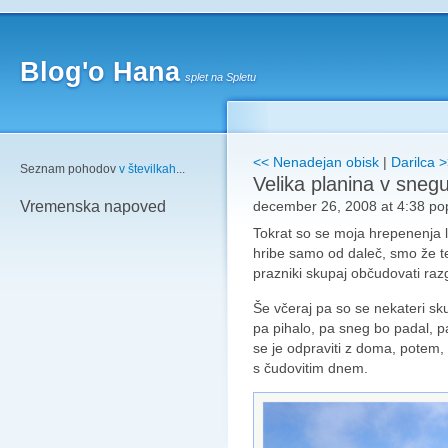
Blog'o Hana
splet na Spletu
<< Nenadejan obisk
|
Darilca 
Seznam pohodov
v številkah
...
Velika planina v sneg
december 26, 2008 at 4:38 po
Vremenska napoved
Tokrat so se moja hrepenenja le
hribe samo od daleč, smo že t
prazniki skupaj občudovati raz
Še včeraj pa so se nekateri sku
pa pihalo, pa sneg bo padal, pa
se je odpraviti z doma, potem,
s čudovitim dnem.