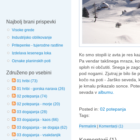
Najbolj brani prispevki
Visoke grede
Industrijsko oblikovanje
Pritepenke - tujerodne rastline
Izdelava lesenega loka
Ko smo stopili iz avta je res kaz
Pa vendar takšnega mraza, kot j
Oznake planinskih poti
sploh ni občutiti. Snega je zago
Združeno po vsebini
pod nogami. Zjutraj je bilo še 
kočo na poti - Jarško seveda, k
01 hribi (73)
je kmalu prikazalo sonce. Pote
01 hribi - gorska narava (26)
sevada v
albumu.
02 potepanja (74)
02 potepanja - morje (20)
Posted in:
02 potepanja
03 dogajanja (28)
Tags:
03 dogajanja - kaos (66)
Permalink
|
Komentarji (1)
03 dogajanja - se dogaja (62)
03 dogajanja - vsakdanjik
Komentarji (1)