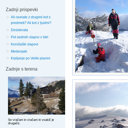
Zadnji prispevki
Ali ravnate z drugimi kot s
predmeti? Ali kot z ljudmi?
Desiderata
Pot sedmih slapov v Istri
Korošaški slapovi
Medenjaki
Krpljanje po Veliki planini
Zadnje s terena