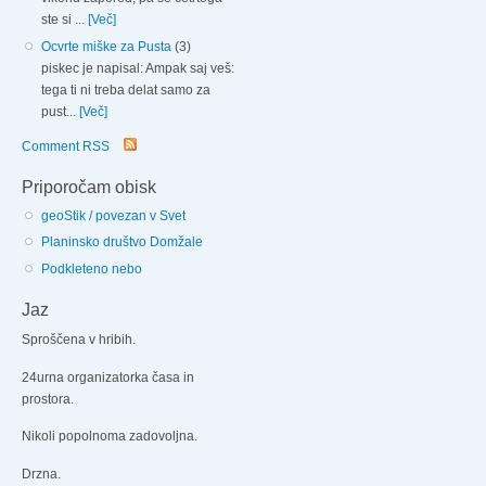
ste si ...
[Več]
Ocvrte miške za Pusta
(3)
piskec je napisal: Ampak saj veš:
tega ti ni treba delat samo za
pust...
[Več]
Comment RSS
Priporočam obisk
geoStik / povezan v Svet
Planinsko društvo Domžale
Podkleteno nebo
Jaz
Sproščena v hribih.
24urna organizatorka časa in
prostora.
Nikoli popolnoma zadovoljna.
Drzna.