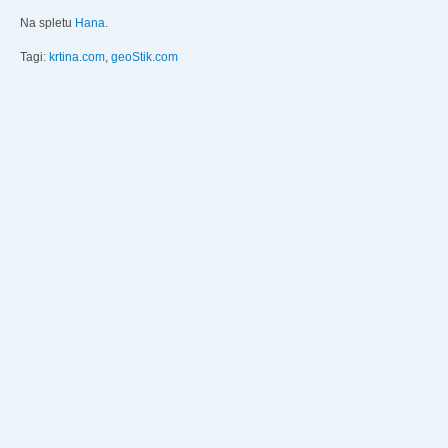
Na spletu
Hana
.
Tagi:
krtina.com
,
geoStik.com