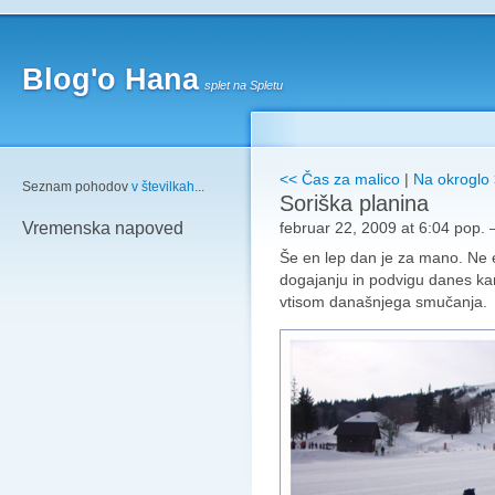
Blog'o Hana
splet na Spletu
<< Čas za malico
|
Na okroglo
Seznam pohodov
v številkah
...
Soriška planina
februar 22, 2009 at 6:04 pop.
Vremenska napoved
Še en lep dan je za mano. Ne 
dogajanju in podvigu danes k
vtisom današnjega smučanja.