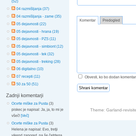
(52)
04 razmišljanja (37)
04 razmišljanja - zame (35)
Komentar
Predogled
05 dejavnosti (22)
05 dejavnosti - hrana (19)
05 dejavnosti - PZS (11)
05 dejavnosti - simbiont (12)
05 dejavnosti - tek (32)
05 dejavnosti - treking (28)
06 digitalno (10)
07 recepti (11)
Obvesti, ko bo dodan komentar
50 za 50 (51)
Zadnji komentarji
Ocvrte miške za Pusta
(3)
Theme: Garland-revisit
piskec je napisal: Ja, ja, to mi je
všeč!
[Več]
Ocvrte miške za Pusta
(3)
Helena je napisal: Evo, tretji
vikend zapored, pa še četrtega