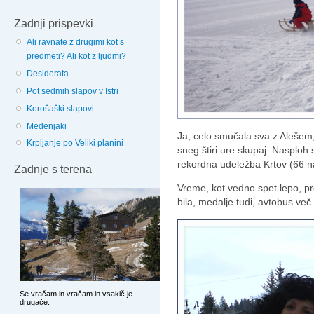
Zadnji prispevki
Ali ravnate z drugimi kot s
predmeti? Ali kot z ljudmi?
Desiderata
Pot sedmih slapov v Istri
Korošaški slapovi
Medenjaki
Ja, celo smučala sva z Alešem
Krpljanje po Veliki planini
sneg štiri ure skupaj. Nasploh 
rekordna udeležba Krtov (66 na
Zadnje s terena
Vreme, kot vedno spet lepo, pr
bila, medalje tudi, avtobus več 