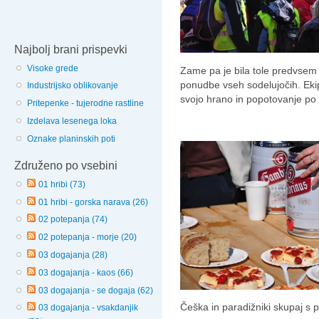
Najbolj brani prispevki
Visoke grede
Zame pa je bila tole predvsem 
ponudbe vseh sodelujočih. Eki
Industrijsko oblikovanje
svojo hrano in popotovanje po 
Pritepenke - tujerodne rastline
Izdelava lesenega loka
Oznake planinskih poti
Združeno po vsebini
01 hribi (73)
01 hribi - gorska narava (26)
02 potepanja (74)
02 potepanja - morje (20)
03 dogajanja (28)
03 dogajanja - kaos (66)
03 dogajanja - se dogaja (62)
Češka in paradižniki skupaj s 
03 dogajanja - vsakdanjik