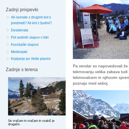
Zadnji prispevki
Ali ravnate z drugimi kot s
predmeti? Ali kot z ljudmi?
Desiderata
Pot sedmih slapov v Istri
Korošaški slapovi
Medenjaki
Krpljanje po Veliki planini
Pa vendar so napovedovali že p
Zadnje s terena
tekmovanju velika zabava tudi
tekmovalcem in njihovim spreml
poznajo med seboj.