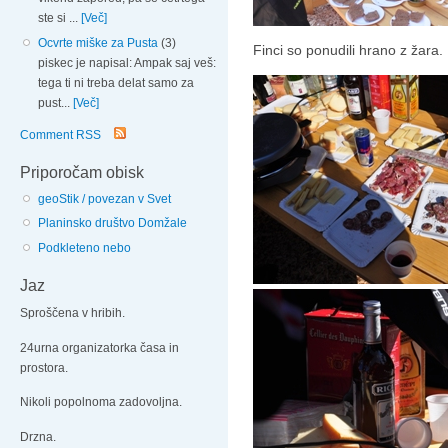
ste si ...
[Več]
Ocvrte miške za Pusta
(3)
Finci so ponudili hrano z žara.
piskec je napisal: Ampak saj veš:
tega ti ni treba delat samo za
pust...
[Več]
Comment RSS
Priporočam obisk
geoStik / povezan v Svet
Planinsko društvo Domžale
Podkleteno nebo
Jaz
Sproščena v hribih.
24urna organizatorka časa in
prostora.
Nikoli popolnoma zadovoljna.
Drzna.