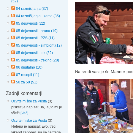
(52)
04 razmišljanja (37)
04 razmišljanja - zame (35)
05 dejavnosti (22)
05 dejavnosti - hrana (19)
05 dejavnosti - PZS (11)
05 dejavnosti - simbiont (12)
05 dejavnosti - tek (32)
05 dejavnosti - treking (28)
06 digitalno (10)
Na sredi vasi je še Manner post
07 recepti (11)
50 za 50 (51)
Zadnji komentarji
Ocvrte miške za Pusta
(3)
piskec je napisal: Ja, ja, to mi je
všeč!
[Več]
Ocvrte miške za Pusta
(3)
Helena je napisal: Evo, tretji
vikend zapored, pa še četrtega