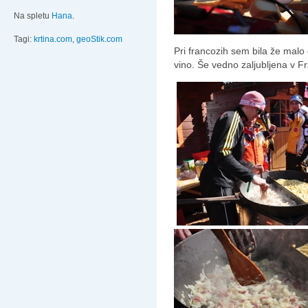
Na spletu
Hana
.
Tagi:
krtina.com
,
geoStik.com
Pri francozih sem bila že malo d
vino. Še vedno zaljubljena v Fr