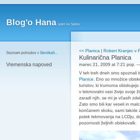
Blog'o Hana
splet na Spletu
<< Planica
|
Robert Kranjec v P
Seznam pohodov
v številkah
...
Kulinarična Planica
marec 21, 2009 at 7:21 pop.
Vremenska napoved
V teh treh dneh smo spoznali t
Planice
. Eno so množice obisko
turistov, ki trumoma obiskujej
v tekmovalni vasi živijo svoje ž
zaradi njih, se mi je včasih zd
Zato smo bili kar veseli in mal
končanem skoku, sami takole z
potek tekmovanja na LCDju, do
pozornosti željnih obiskovalk.