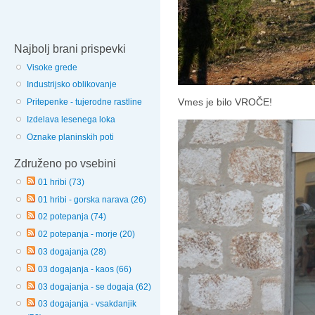
Najbolj brani prispevki
Visoke grede
Industrijsko oblikovanje
Vmes je bilo VROČE!
Pritepenke - tujerodne rastline
Izdelava lesenega loka
Oznake planinskih poti
Združeno po vsebini
01 hribi (73)
01 hribi - gorska narava (26)
02 potepanja (74)
02 potepanja - morje (20)
03 dogajanja (28)
03 dogajanja - kaos (66)
03 dogajanja - se dogaja (62)
03 dogajanja - vsakdanjik