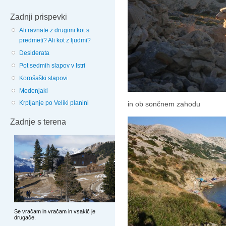
Zadnji prispevki
Ali ravnate z drugimi kot s
predmeti? Ali kot z ljudmi?
Desiderata
Pot sedmih slapov v Istri
Korošaški slapovi
Medenjaki
Krpljanje po Veliki planini
in ob sončnem zahodu
Zadnje s terena