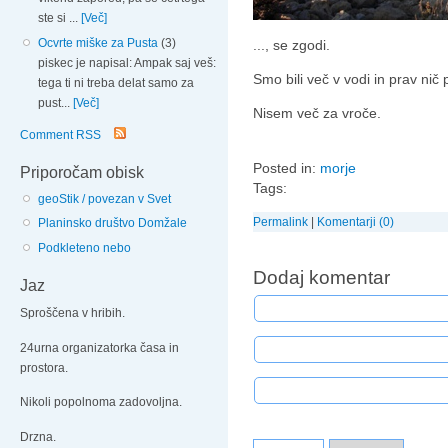
ste si ...
[Več]
Ocvrte miške za Pusta
(3)
..., se zgodi.
piskec je napisal: Ampak saj veš:
Smo bili več v vodi in prav nič
tega ti ni treba delat samo za
pust...
[Več]
Nisem več za vroče.
Comment RSS
Posted in:
morje
Priporočam obisk
Tags:
geoStik / povezan v Svet
Permalink
|
Komentarji (0)
Planinsko društvo Domžale
Podkleteno nebo
Dodaj komentar
Jaz
Sproščena v hribih.
24urna organizatorka časa in
prostora.
Nikoli popolnoma zadovoljna.
Drzna.