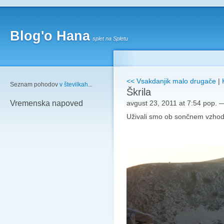
Blog'o Hana
splet na Spletu
<< Vsakdanjik malo drugače
|
Seznam pohodov
v številkah
...
Škrila
avgust 23, 2011 at 7:54 pop.
Vremenska napoved
Uživali smo ob sončnem vzhod