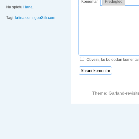
Komentar
Predogled
Na spletu
Hana
.
Tagi:
krtina.com
,
geoStik.com
Obvesti, ko bo dodan komentar
Theme: Garland-revisit