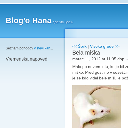
Blog'o Hana
splet na Spletu
<< Špilk
|
Visoke grede >>
Seznam pohodov
v številkah
...
Bela miška
marec 11, 2012 at 11:05 dop.
Vremenska napoved
Malo po novem letu, ko je bil z
miško. Pred gostilno v soseščin
je še kdo videl bele miši, je p