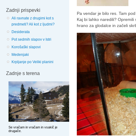
Zadnji prispevki
Pa vendar je bilo res. Tam po
Ali ravnate z drugimi kot s
Kaj bi lahko naredili? Opremili
predmeti? Ali kot z ljudmi?
hrano za glodalce in začeli skr
Desiderata
Pot sedmih slapov v Istri
Korošaški slapovi
Medenjaki
Krpljanje po Veliki planini
Zadnje s terena