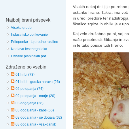
Vsakih nekaj dni ji je potrebno
ostanke hrane. Takrat ima več 
in uredi predore ter nadstropj
Najbolj brani prispevki
škatlico zgrize in oblikuje v u
Visoke grede
Kaj zelo družabna pa ni, saj 
Industrijsko oblikovanje
naše prisotnosti. Gibanje in z
Pritepenke - tujerodne rastline
in le tako poišče tudi hrano.
Izdelava lesenega loka
Oznake planinskih poti
Združeno po vsebini
01 hribi (73)
01 hribi - gorska narava (26)
02 potepanja (74)
02 potepanja - morje (20)
03 dogajanja (28)
03 dogajanja - kaos (66)
03 dogajanja - se dogaja (62)
03 dogajanja - vsakdanjik