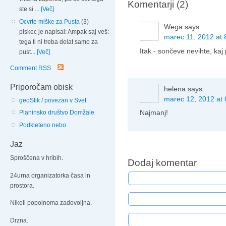
Komentarji (2)
ste si ...
[Več]
Ocvrte miške za Pusta
(3)
Wega
says:
piskec je napisal: Ampak saj veš:
marec 11, 2012 at 
tega ti ni treba delat samo za
Itak - sončeve nevihte, ka
pust...
[Več]
Comment RSS
Priporočam obisk
helena
says:
marec 12, 2012 at 
geoStik / povezan v Svet
Najmanj!
Planinsko društvo Domžale
Podkleteno nebo
Jaz
Sproščena v hribih.
Dodaj komentar
24urna organizatorka časa in
prostora.
Nikoli popolnoma zadovoljna.
Drzna.