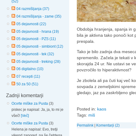
(52)
04 razmišljanja (37)
04 razmišljanja - zame (35)
05 dejavnosti (22)
Obdobja hranjenja, spanja in g
05 dejavnosti - hrana (19)
bila je aktivna tako ponoči ko
05 dejavnosti - PZS (11)
prespala.
05 dejavnosti - simbiont (12)
Tako je bilo zadnja dva mesec
05 dejavnosti - tek (32)
spremenilo. Začela je tekati v 
05 dejavnosti - treking (28)
skorajda 24 ur. Ne ustavi se ve
06 digitalno (10)
povzročilo to hiperaktivnost?
07 recepti (11)
Je zbolela ali pa čuti kaj več 
50 za 50 (51)
sovpada z zemeljskimi sprem
gledajo, jaz pa zaskrbljeno gl
Zadnji komentarji
Ocvrte miške za Pusta
(3)
Posted in:
kaos
piskec je napisal: Ja, ja, to mi je
Tags:
miš
všeč!
[Več]
Ocvrte miške za Pusta
(3)
Permalink
|
Komentarji (2)
Helena je napisal: Evo, tretji
vikend zapored, pa še četrtega