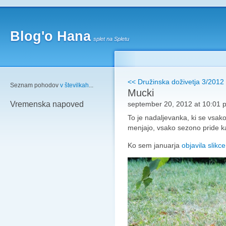
Blog'o Hana
splet na Spletu
<< Družinska doživetja 3/2012
Seznam pohodov
v številkah
...
Mucki
september 20, 2012 at 10:01 
Vremenska napoved
To je nadaljevanka, ki se vsako
menjajo, vsako sezono pride k
Ko sem januarja
objavila slikce