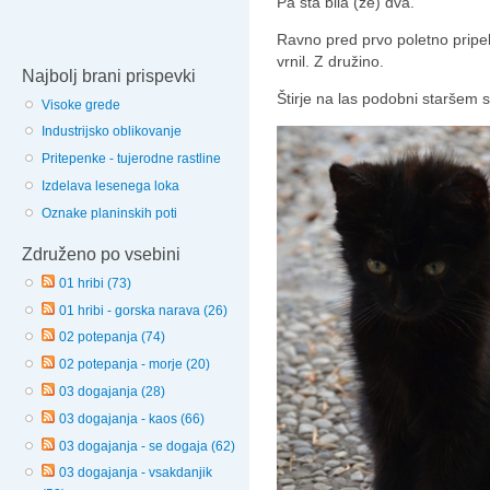
Pa sta bila (že) dva.
Ravno pred prvo poletno pripeko
vrnil. Z družino.
Najbolj brani prispevki
Štirje na las podobni staršem so
Visoke grede
Industrijsko oblikovanje
Pritepenke - tujerodne rastline
Izdelava lesenega loka
Oznake planinskih poti
Združeno po vsebini
01 hribi (73)
01 hribi - gorska narava (26)
02 potepanja (74)
02 potepanja - morje (20)
03 dogajanja (28)
03 dogajanja - kaos (66)
03 dogajanja - se dogaja (62)
03 dogajanja - vsakdanjik