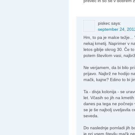
preveč in so še v dobrem 
piskec
says:
september 24, 2012
Hm, to pa je malce težje... V
nekaj kmetij. Naprimer v naš
letos giblje okrog 30. Če t
potem številom vasi, najbrž
Ne verjamem, da bi bilo pri
prijavo. Najbrž ne hodijo na
mačk, kajne? Edino to bi ji
Ta - divja kolonija - se ura
let. Včasih so jih na kmetih
danes pa tega ne počnejo 
se je še najbolj uveljavila
seveda.
Do naslednje pomladi jih bo
je pri vsem številu mačk n