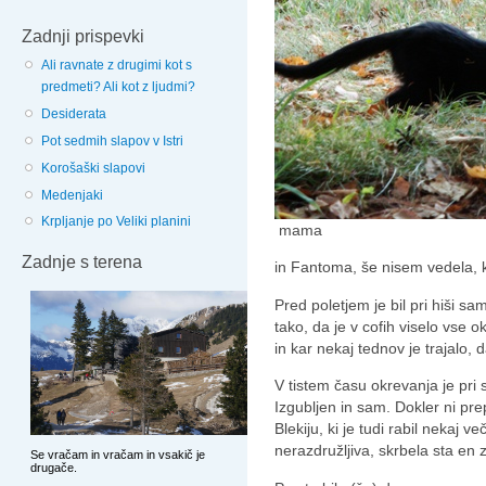
Zadnji prispevki
Ali ravnate z drugimi kot s
predmeti? Ali kot z ljudmi?
Desiderata
Pot sedmih slapov v Istri
Korošaški slapovi
Medenjaki
Krpljanje po Veliki planini
mama
Zadnje s terena
in Fantoma, še nisem vedela, k
Pred poletjem je bil pri hiši sa
tako, da je v cofih viselo vse 
in kar nekaj tednov je trajalo, 
V tistem času okrevanja je pri 
Izgubljen in sam. Dokler ni p
Blekiju, ki je tudi rabil nekaj v
nerazdružljiva, skrbela sta en