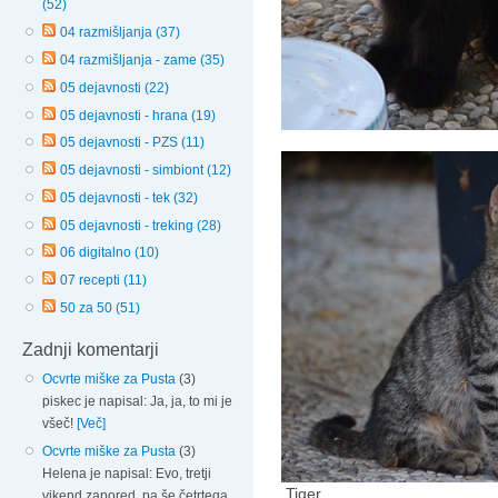
(52)
04 razmišljanja (37)
04 razmišljanja - zame (35)
05 dejavnosti (22)
05 dejavnosti - hrana (19)
05 dejavnosti - PZS (11)
05 dejavnosti - simbiont (12)
05 dejavnosti - tek (32)
05 dejavnosti - treking (28)
06 digitalno (10)
07 recepti (11)
50 za 50 (51)
Zadnji komentarji
Ocvrte miške za Pusta
(3)
piskec je napisal: Ja, ja, to mi je
všeč!
[Več]
Ocvrte miške za Pusta
(3)
Helena je napisal: Evo, tretji
Tiger
vikend zapored, pa še četrtega