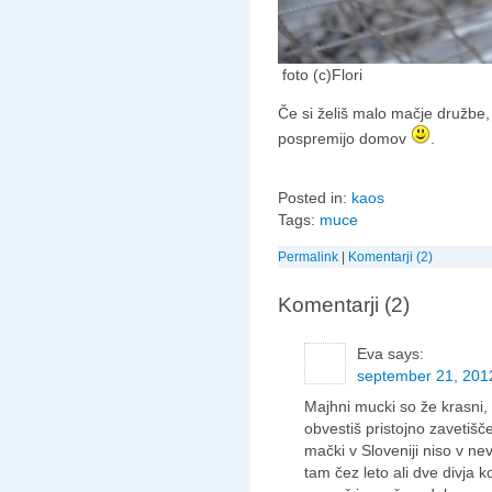
foto (c)Flori
Če si želiš malo mačje družbe, 
pospremijo domov
.
Posted in:
kaos
Tags:
muce
Permalink
|
Komentarji (2)
Komentarji (2)
Eva
says:
september 21, 2012
Majhni mucki so že krasni,
obvestiš pristojno zavetišče,
mački v Sloveniji niso v nev
tam čez leto ali dve divja ko