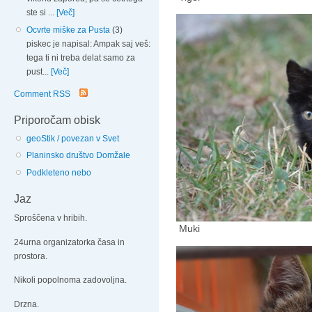
ste si ...
[Več]
Ocvrte miške za Pusta
(3)
piskec je napisal: Ampak saj veš:
tega ti ni treba delat samo za
pust...
[Več]
Comment RSS
Priporočam obisk
geoStik / povezan v Svet
Planinsko društvo Domžale
Podkleteno nebo
Jaz
Sproščena v hribih.
Muki
24urna organizatorka časa in
prostora.
Nikoli popolnoma zadovoljna.
Drzna.