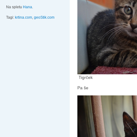
Na spletu
Hana
.
Tagi:
krtina.com
,
geoStik.com
Tigrček
Pa še