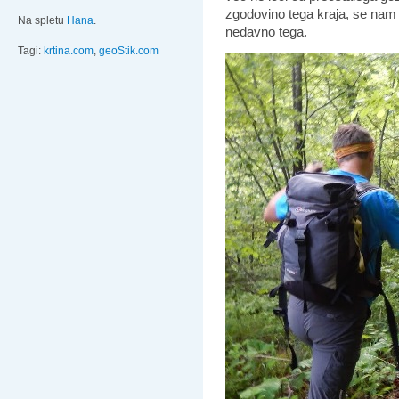
zgodovino tega kraja, se nam n
Na spletu
Hana
.
nedavno tega.
Tagi:
krtina.com
,
geoStik.com