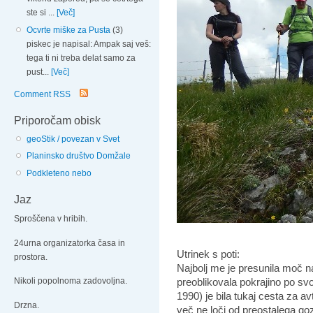
ste si ...
[Več]
Ocvrte miške za Pusta
(3)
piskec je napisal: Ampak saj veš:
tega ti ni treba delat samo za
pust...
[Več]
Comment RSS
Priporočam obisk
geoStik / povezan v Svet
Planinsko društvo Domžale
Podkleteno nebo
Jaz
Sproščena v hribih.
24urna organizatorka časa in
Utrinek s poti:
prostora.
Najbolj me je presunila moč na
preoblikovala pokrajino po svo
Nikoli popolnoma zadovoljna.
1990) je bila tukaj cesta za av
Drzna.
več ne loči od preostalega go