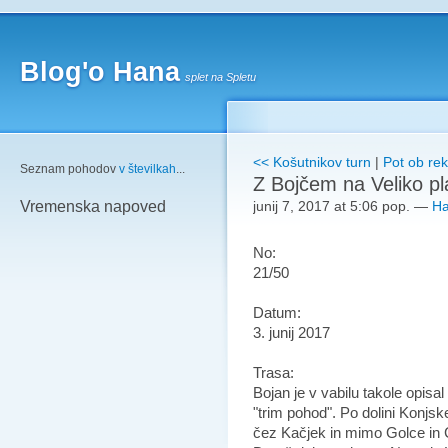
Blog'o Hana
splet na Spletu
<< Košutnikov turn
|
Pot ob rek
Seznam pohodov
v številkah
...
Z Bojčem na Veliko pl
junij 7, 2017 at 5:06 pop.
—
H
Vremenska napoved
No:
21/50
Datum:
3. junij 2017
Trasa:
Bojan je v vabilu takole opisal 
"trim pohod". Po dolini Konjs
čez Kačjek in mimo Golce in 