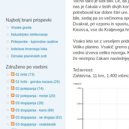
Točno tako je tudi bilo. Le, da
nas je čakala v tistih divjih 
potrebovali kar dobre štiri ure
bile, sedaj pa so večinoma o
Najbolj brani prispevki
Dvakrat, pri vzponu in spustu, 
Visoke grede
Kisovca, vse do Kraljevega hri
Industrijsko oblikovanje
Vsako leto se z veseljem prid
Pritepenke - tujerodne rastline
Veliko planino. Vsakič gremo p
Izdelava lesenega loka
vedno izveva veliko novega. 
Oznake planinskih poti
že nestrpno čakam naslednje
Združeno po vsebini
Težavnost:
01 hribi (73)
Zahtevna. 11 km, 1.400 višinc
01 hribi - gorska narava (26)
02 potepanja (74)
02 potepanja - morje (20)
03 dogajanja (28)
03 dogajanja - kaos (66)
03 dogajanja - se dogaja (62)
03 dogajanja - vsakdanjik