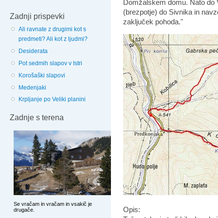
Domžalskem domu. Nato do V
(brezpotje) do Sivnika in na
Zadnji prispevki
zaključek pohoda."
Ali ravnate z drugimi kot s
predmeti? Ali kot z ljudmi?
Desiderata
Pot sedmih slapov v Istri
Korošaški slapovi
Medenjaki
Krpljanje po Veliki planini
Zadnje s terena
Opis: