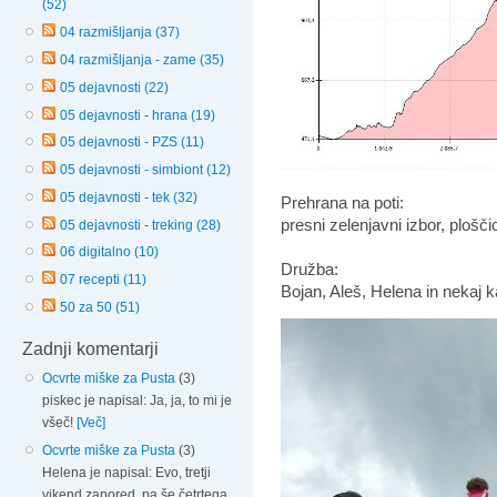
(52)
04 razmišljanja (37)
04 razmišljanja - zame (35)
05 dejavnosti (22)
05 dejavnosti - hrana (19)
05 dejavnosti - PZS (11)
05 dejavnosti - simbiont (12)
05 dejavnosti - tek (32)
Prehrana na poti:
presni zelenjavni izbor, plošči
05 dejavnosti - treking (28)
06 digitalno (10)
Družba:
07 recepti (11)
Bojan, Aleš, Helena in nekaj
50 za 50 (51)
Zadnji komentarji
Ocvrte miške za Pusta
(3)
piskec je napisal: Ja, ja, to mi je
všeč!
[Več]
Ocvrte miške za Pusta
(3)
Helena je napisal: Evo, tretji
vikend zapored, pa še četrtega