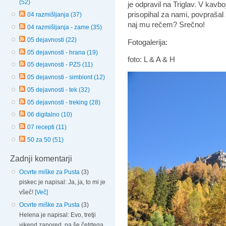
(52)
je odpravil na Triglav. V kavb
prisopihal za nami, povprašal 
04 razmišljanja (37)
naj mu rečem? Srečno!
04 razmišljanja - zame (35)
05 dejavnosti (22)
Fotogalerija:
05 dejavnosti - hrana (19)
foto: L & A & H
05 dejavnosti - PZS (11)
05 dejavnosti - simbiont (12)
05 dejavnosti - tek (32)
05 dejavnosti - treking (28)
06 digitalno (10)
07 recepti (11)
50 za 50 (51)
Zadnji komentarji
Ocvrte miške za Pusta
(3)
piskec je napisal: Ja, ja, to mi je
všeč!
[Več]
Ocvrte miške za Pusta
(3)
Helena je napisal: Evo, tretji
vikend zapored, pa še četrtega