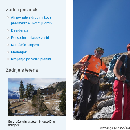
Zadnji prispevki
Ali ravnate z drugimi kot s
predmeti? Ali kot z ljudmi?
Desiderata
Pot sedmih slapov v Istri
Korošaški slapovi
Medenjaki
Krpljanje po Veliki planini
Zadnje s terena
sestop po vzho