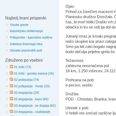
Opis:
Pohod za žarečimi macesni in 
Planinsko društvo Domžale.
Č
Najbolj brani prispevki
čas, bi imel Veliki Draški vrh
Visoke grede
oblačka in ko se vidi tja dol d
Industrijsko oblikovanje
Jutranji mraz je kmalu pregnal
Pritepenke - tujerodne rastline
našo skupino kar pravi zaloga
Izdelava lesenega loka
Smo pa bili zato bogato nagra
Oznake planinskih poti
bodo občutja prijetno grela še
Združeno po vsebini
Težavnost:
zahtevna neoznačena pot
01 hribi (73)
16 km, 1.250 višincev, 24.11
01 hribi - gorska narava (26)
Prehrana na poti:
02 potepanja (74)
e-pecivo, oreški
02 potepanja - morje (20)
03 dogajanja (28)
Družba:
PDD - Christian, Branka, Ivan
03 dogajanja - kaos (66)
03 dogajanja - se dogaja (62)
Utrinek s poti:
03 dogajanja - vsakdanjik
V hribih res srečaš različne lju