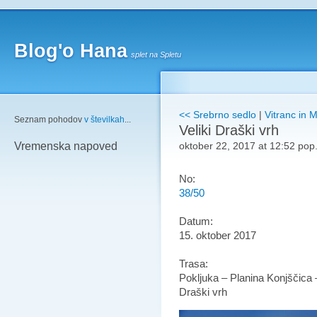
Blog'o Hana
splet na Spletu
<< Srebrno sedlo
|
Vitranc in 
Seznam pohodov
v številkah
...
Veliki Draški vrh
oktober 22, 2017 at 12:52 pop
Vremenska napoved
No:
38/50
Datum:
15. oktober 2017
Trasa:
Pokljuka – Planina Konjščica –
Draški vrh