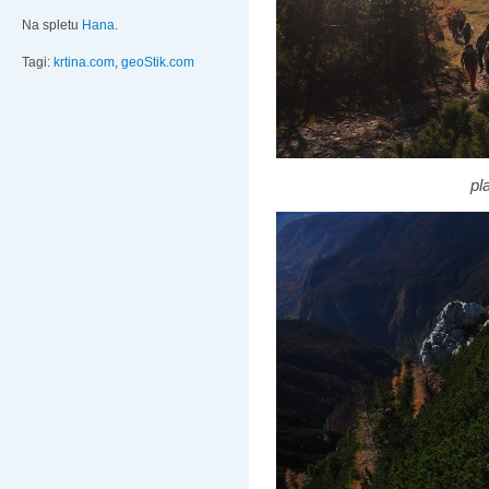
Na spletu
Hana
.
Tagi:
krtina.com
,
geoStik.com
pl