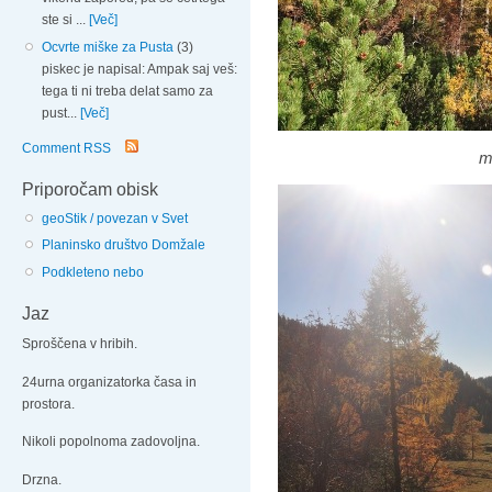
ste si ...
[Več]
Ocvrte miške za Pusta
(3)
piskec je napisal: Ampak saj veš:
tega ti ni treba delat samo za
pust...
[Več]
Comment RSS
m
Priporočam obisk
geoStik / povezan v Svet
Planinsko društvo Domžale
Podkleteno nebo
Jaz
Sproščena v hribih.
24urna organizatorka časa in
prostora.
Nikoli popolnoma zadovoljna.
Drzna.