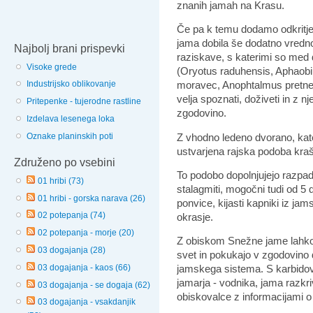
znanih jamah na Krasu.
Če pa k temu dodamo odkritj
jama dobila še dodatno vredno
Najbolj brani prispevki
raziskave, s katerimi so med
Visoke grede
(Oryotus raduhensis, Aphaobiu
moravec, Anophtalmus pretneri
Industrijsko oblikovanje
velja spoznati, doživeti in z 
Pritepenke - tujerodne rastline
zgodovino.
Izdelava lesenega loka
Z vhodno ledeno dvorano, kater
Oznake planinskih poti
ustvarjena rajska podoba kra
Združeno po vsebini
To podobo dopolnjujejo razpadaj
01 hribi (73)
stalagmiti, mogočni tudi od 5 d
01 hribi - gorska narava (26)
ponvice, kijasti kapniki iz j
02 potepanja (74)
okrasje.
02 potepanja - morje (20)
Z obiskom Snežne jame lahko
03 dogajanja (28)
svet in pokukajo v zgodovino 
03 dogajanja - kaos (66)
jamskega sistema. S karbidov
jamarja - vodnika, jama razkriv
03 dogajanja - se dogaja (62)
obiskovalce z informacijami 
03 dogajanja - vsakdanjik