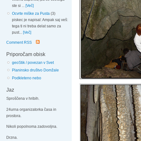
ste si ...
[Več]
Ocvrte miške za Pusta
(3)
piskec je napisal: Ampak saj veš:
tega ti ni treba delat samo za
pust...
[Več]
Comment RSS
Priporočam obisk
geoStik / povezan v Svet
Planinsko društvo Domžale
Podkleteno nebo
Jaz
Sproščena v hribih.
24urna organizatorka časa in
prostora.
Nikoli popolnoma zadovoljna.
Drzna.