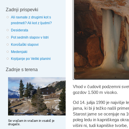
Zadnji prispevki
Ali ravnate z drugimi kot s
predmeti? Ali kot z ljudmi?
Desiderata
Pot sedmih slapov v Istri
Korošaški slapovi
Medenjaki
Krpljanje po Veliki planini
Zadnje s terena
Vhod v čudovit podzemni svet
gozdov 1.500 m visoko.
Od 14. julija 1990 je najvišje l
jama, ki bi ji težko našli prim
Starost jame se ocenjuje na 10
poleg ledu in kapniškega okra
višini ni, tudi kapniške tvorbe