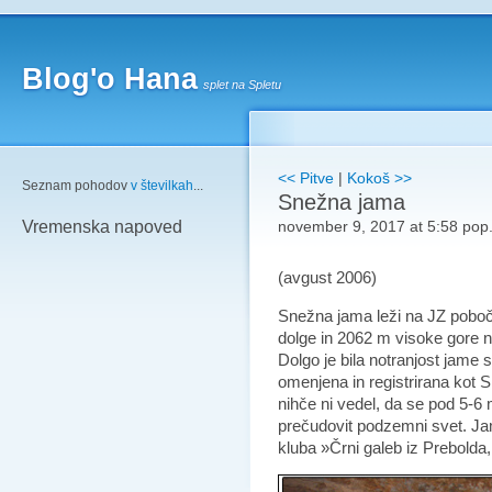
Blog'o Hana
splet na Spletu
<< Pitve
|
Kokoš >>
Seznam pohodov
v številkah
...
Snežna jama
november 9, 2017 at 5:58 pop
Vremenska napoved
(avgust 2006)
Snežna jama leži na JZ pobo
dolge in 2062 m visoke gore 
Dolgo je bila notranjost jame s
omenjena in registrirana kot 
nihče ni vedel, da se pod 5-6
prečudovit podzemni svet. Jamo
kluba »Črni galeb iz Prebolda, 