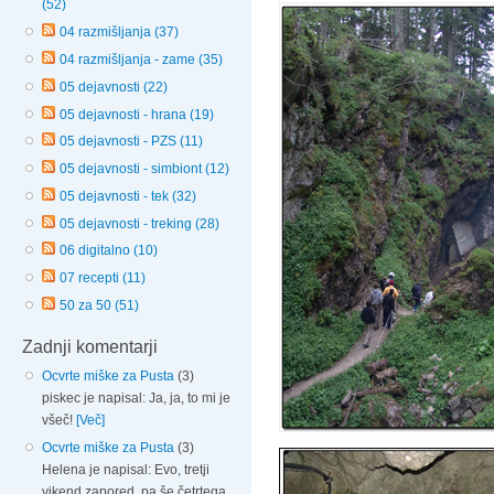
(52)
04 razmišljanja (37)
04 razmišljanja - zame (35)
05 dejavnosti (22)
05 dejavnosti - hrana (19)
05 dejavnosti - PZS (11)
05 dejavnosti - simbiont (12)
05 dejavnosti - tek (32)
05 dejavnosti - treking (28)
06 digitalno (10)
07 recepti (11)
50 za 50 (51)
Zadnji komentarji
Ocvrte miške za Pusta
(3)
piskec je napisal: Ja, ja, to mi je
všeč!
[Več]
Ocvrte miške za Pusta
(3)
Helena je napisal: Evo, tretji
vikend zapored, pa še četrtega