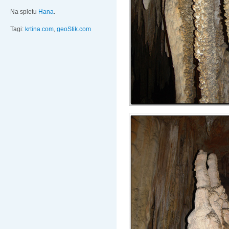
Na spletu
Hana
.
Tagi:
krtina.com
,
geoStik.com