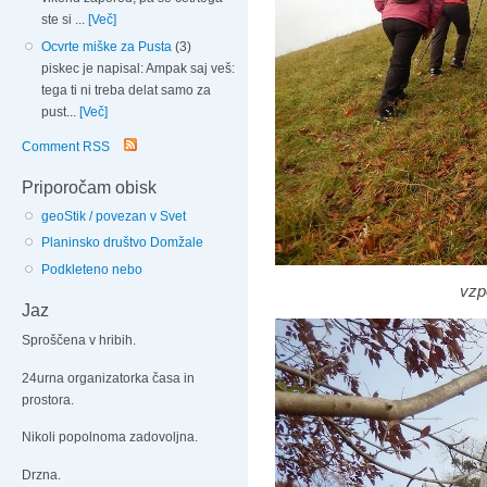
ste si ...
[Več]
Ocvrte miške za Pusta
(3)
piskec je napisal: Ampak saj veš:
tega ti ni treba delat samo za
pust...
[Več]
Comment RSS
Priporočam obisk
geoStik / povezan v Svet
Planinsko društvo Domžale
Podkleteno nebo
vzp
Jaz
Sproščena v hribih.
24urna organizatorka časa in
prostora.
Nikoli popolnoma zadovoljna.
Drzna.