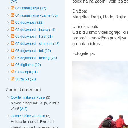
pojedina na Zgornji Velki za z
(52)
04 razmišljanja (37)
Družba:
04 razmišljanja - zame (35)
Marjetka, Darja, Rado, Rajko,
05 dejavnosti (22)
Utrinek s poti:
05 dejavnosti - hrana (19)
Od blizu smo videli ograjo, ki so
05 dejavnosti - PZS (11)
preprečili množično priseljeva
grenak priokus.
05 dejavnosti - simbiont (12)
05 dejavnosti - tek (32)
Fotogalerija:
05 dejavnosti - treking (28)
06 digitalno (10)
07 recepti (11)
50 za 50 (51)
Zadnji komentarji
Ocvrte miške za Pusta
(3)
piskec je napisal: Ja, ja, to mi je
všeč!
[Več]
Ocvrte miške za Pusta
(3)
Helena je napisal: Evo, tretji
vikend zapored, pa še četrtega