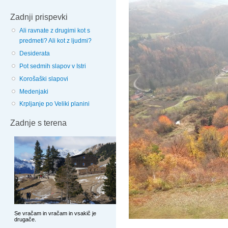
Zadnji prispevki
Ali ravnate z drugimi kot s
predmeti? Ali kot z ljudmi?
Desiderata
Pot sedmih slapov v Istri
Korošaški slapovi
Medenjaki
Krpljanje po Veliki planini
Zadnje s terena