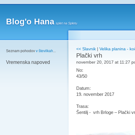
Blog'o Hana
splet na Spletu
<< Slavnik
|
Velika planina - k
Seznam pohodov
v številkah
...
Plački vrh
november 20, 2017 at 11:27 p
Vremenska napoved
No:
43/50
Datum:
19. november 2017
Trasa:
Šentilj - vrh Brloge – Plački vr