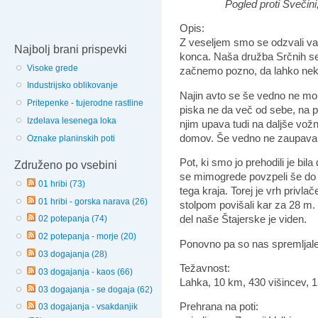
Pogled proti Svečin
Opis:
Z veseljem smo se odzvali vabil
Najbolj brani prispevki
konca. Naša družba Srčnih se
Visoke grede
začnemo pozno, da lahko nek
Industrijsko oblikovanje
Najin avto se še vedno ne more
Pritepenke - tujerodne rastline
piska ne da več od sebe, na po
Izdelava lesenega loka
njim upava tudi na daljše vož
domov. Še vedno ne zaupava 
Oznake planinskih poti
Pot, ki smo jo prehodili je bi
Združeno po vsebini
se
mimogrede
povzpeli še do 
01 hribi (73)
tega kraja. Torej je vrh privla
01 hribi - gorska narava (26)
stolpom povišali kar za 28 m. 
del naše Štajerske je viden.
02 potepanja (74)
02 potepanja - morje (20)
Ponovno pa so nas spremljale
03 dogajanja (28)
Težavnost:
03 dogajanja - kaos (66)
Lahka, 10 km, 430 višincev, 
03 dogajanja - se dogaja (62)
Prehrana na poti:
03 dogajanja - vsakdanjik