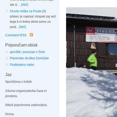
ste si ...
[Več]
Ocvrte miške za Pusta
(3)
piskec je napisal: Ampak saj veš:
tega ti ni treba delat samo za
pust...
[Več]
Comment RSS
Priporočam obisk
geoStik / povezan v Svet
Planinsko društvo Domžale
Podkleteno nebo
Jaz
Sproščena v hribih.
24urna organizatorka časa in
prostora.
Nikoli popolnoma zadovoljna.
Drzna.