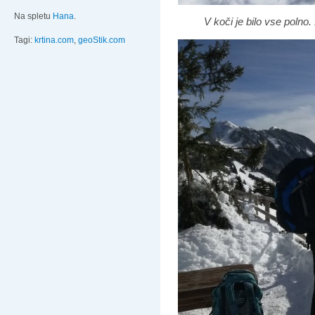
Na spletu
Hana
.
V koči je bilo vse polno
Tagi:
krtina.com
,
geoStik.com