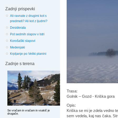
Zadnji prispevki
Ali ravnate z drugimi kot s
predmeti? Ali kot z ljudmi?
Desiderata
Pot sedmih slapov v Istri
Korošaški slapovi
Medenjaki
Krpljanje po Veliki planini
Zadnje s terena
Trasa:
Golnik – Gozd - Kriška gora
Opis:
Kriška se mi je zdela vedno t
sem vedela, kaj nas čaka. St