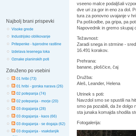
vseeno malce podaljšali vzpon
dve uri za gor in eno za dol. P
tura za ponovno uvajanje v hr
Najbolj brani prispevki
Pa poškodbe, pa gripa, pa pote
Napovednik in gremo skupaj d
Visoke grede
Industrijsko oblikovanje
Težavnost:
Zaradi snega in strmine - sre
Pritepenke - tujerodne rastline
16.491 korakov.
Izdelava lesenega loka
Oznake planinskih poti
Prehrana:
banane, ploščice, čaj
Združeno po vsebini
Družba:
01 hribi (73)
Aleš, Leander, Helena
01 hribi - gorska narava (26)
Utrinek s poti:
02 potepanja (74)
Navzdol smo se spustili na hi
02 potepanja - morje (20)
smo pa pozabili, da že dolgo 
03 dogajanja (28)
sta junaka komajda shodila st
03 dogajanja - kaos (66)
Fotogalerija:
03 dogajanja - se dogaja (62)
03 dogajanja - vsakdanjik