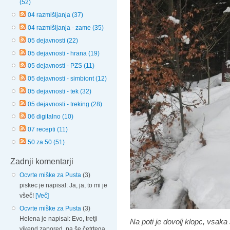
(52)
04 razmišljanja (37)
04 razmišljanja - zame (35)
05 dejavnosti (22)
05 dejavnosti - hrana (19)
05 dejavnosti - PZS (11)
05 dejavnosti - simbiont (12)
05 dejavnosti - tek (32)
05 dejavnosti - treking (28)
06 digitalno (10)
07 recepti (11)
50 za 50 (51)
Zadnji komentarji
Ocvrte miške za Pusta
(3)
piskec je napisal: Ja, ja, to mi je
všeč!
[Več]
Ocvrte miške za Pusta
(3)
Helena je napisal: Evo, tretji
Na poti je dovolj klopc, vsak
vikend zapored, pa še četrtega