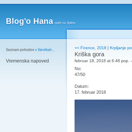
Blog'o Hana
splet na Spletu
<< Firence, 2018
|
Krpljanje po
Seznam pohodov
v številkah
...
Kriška gora
februar 18, 2018 at 6:48 pop.
Vremenska napoved
No:
47/50
Datum:
17. februar 2018