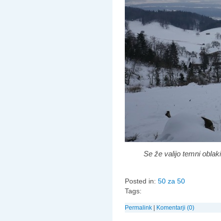
Se že valijo temni oblak
Posted in:
50 za 50
Tags:
Permalink
|
Komentarji (0)