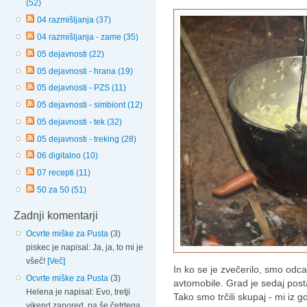
(52)
04 razmišljanja (37)
04 razmišljanja - zame (35)
05 dejavnosti (22)
05 dejavnosti - hrana (19)
05 dejavnosti - PZS (11)
05 dejavnosti - simbiont (12)
05 dejavnosti - tek (32)
05 dejavnosti - treking (28)
06 digitalno (10)
07 recepti (11)
50 za 50 (51)
Zadnji komentarji
Ocvrte miške za Pusta
(3)
piskec je napisal: Ja, ja, to mi je
všeč!
[Več]
In ko se je zvečerilo, smo odca
Ocvrte miške za Pusta
(3)
avtomobile. Grad je sedaj post
Helena je napisal: Evo, tretji
Tako smo trčili skupaj - mi iz 
vikend zapored, pa še četrtega