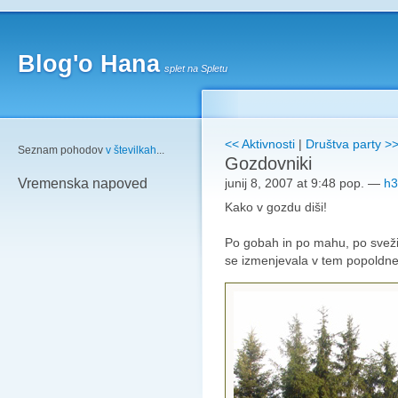
Blog'o Hana
splet na Spletu
<< Aktivnosti
|
Društva party >
Seznam pohodov
v številkah
...
Gozdovniki
junij 8, 2007 at 9:48 pop.
—
h3
Vremenska napoved
Kako v gozdu diši!
Po gobah in po mahu, po svežini
se izmenjevala v tem popoldne