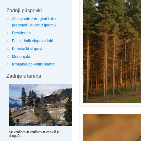
Zadnji prispevki
Ali ravnate z drugimi kot s
predmeti? Ali kot z ljudmi?
Desiderata
Pot sedmih slapov v Istri
Korošaški slapovi
Medenjaki
Krpljanje po Veliki planini
Zadnje s terena