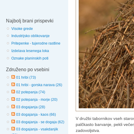
Najbolj brani prispevki
Visoke grede
Industrijsko oblikovanje
Pritepenke - tujerodne rastline
Izdelava lesenega loka
Oznake planinskih poti
Združeno po vsebini
01 hribi (73)
01 hribi - gorska narava (26)
02 potepanja (74)
02 potepanja - morje (20)
03 dogajanja (28)
03 dogajanja - kaos (66)
V družbi tabornikov vseh starost
03 dogajanja - se dogaja (62)
palčkasto barvanje, pekli večerj
03 dogajanja - vsakdanjik
zadovoljstva.