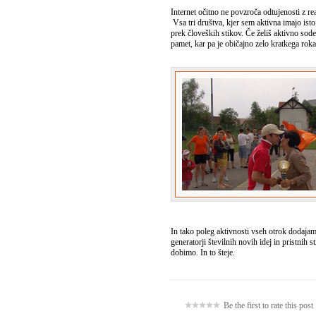
Internet očitno ne povzroča odtujenosti z re
Vsa tri društva, kjer sem aktivna imajo is
prek človeških stikov. Če želiš aktivno sodel
pamet, kar pa je običajno zelo kratkega roka
In tako poleg aktivnosti vseh otrok dodajam
generatorji številnih novih idej in pristnih 
dobimo. In to šteje.
Be the first to rate this post