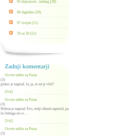
05 dejavnosti - treking (28)
06 digitalno (10)
07 recepti (11)
50 za 50 (51)
Zadnji komentarji
Ocvrte miške za Pusta
(3)
piskec je napisal: Ja, ja, to mi je všeč!
[Več]
Ocvrte miške za Pusta
(3)
Helena je napisal: Evo, tretji vikend zapored, pa
še četrtega ste si ...
[Več]
Ocvrte miške za Pusta
(3)