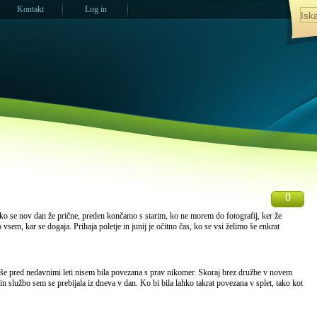
Kontakt
Log in
0
eh ko se nov dan že prične, preden končamo s starim, ko ne morem do fotografij, ker že
 vsem, kar se dogaja. Prihaja poletje in junij je očitno čas, ko se vsi želimo še enkrat
i še pred nedavnimi leti nisem bila povezana s prav nikomer. Skoraj brez družbe v novem
in službo sem se prebijala iz dneva v dan. Ko bi bila lahko takrat povezana v splet, tako kot