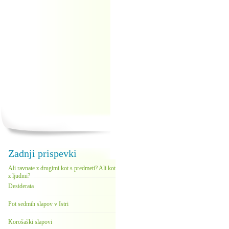
Zadnji prispevki
Ali ravnate z drugimi kot s predmeti? Ali kot
z ljudmi?
Desiderata
Pot sedmih slapov v Istri
Korošaški slapovi