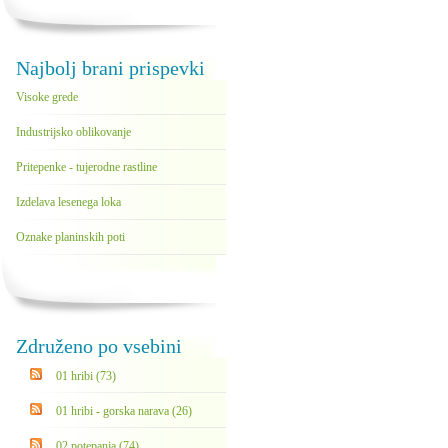
Najbolj brani prispevki
Visoke grede
Industrijsko oblikovanje
Pritepenke - tujerodne rastline
Izdelava lesenega loka
Oznake planinskih poti
Združeno po vsebini
01 hribi (73)
01 hribi - gorska narava (26)
02 potepanja (74)