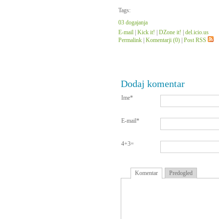
Tags:
03 dogajanja
E-mail
|
Kick it!
|
DZone it!
|
del.icio.us
Permalink
|
Komentarji (0)
|
Post RSS
Dodaj komentar
Ime*
E-mail*
4+3=
Komentar
Predogled