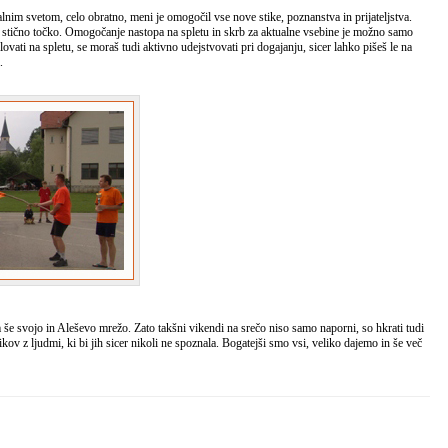
alnim svetom, celo obratno, meni je omogočil vse nove stike, poznanstva in prijateljstva.
to stično točko. Omogočanje nastopa na spletu in skrb za aktualne vsebine je možno samo
ovati na spletu, se moraš tudi aktivno udejstvovati pri dogajanju, sicer lahko pišeš le na
.
 še svojo in Aleševo mrežo. Zato takšni vikendi na srečo niso samo naporni, so hkrati tudi
stikov z ljudmi, ki bi jih sicer nikoli ne spoznala. Bogatejši smo vsi, veliko dajemo in še več