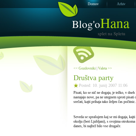
Domov
Arhiv
Hana
Blog'o
splet na Spletu
<< Gozdovniki
|
Valeta >>
Društva party
Posted: 10. junij 2007 11:06
Pisati, ko se nič ne dogaja, je težko, v dn
nastajajo nove, pa ne utegnem sproti pisati o
srečati, kajti prihaja tako željen čas počitnic.
Seveda se sprašujem kaj se mi dogaja, kajt
okolju (beri Ljubljani), s svojima otrokoma 
danes, bi najbrž bilo vse drugače.