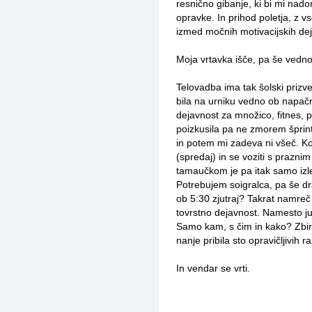
resnično gibanje, ki bi mi nadom
opravke. In prihod poletja, z v
izmed močnih motivacijskih dej
Moja vrtavka išče, pa še vedno n
Telovadba ima tak šolski prizven
bila na urniku vedno ob napač
dejavnost za množico, fitnes, 
poizkusila pa ne zmorem šprin
in potem mi zadeva ni všeč. K
(spredaj) in se voziti s prazni
tamaučkom je pa itak samo izlet
Potrebujem soigralca, pa še d
ob 5:30 zjutraj? Takrat namreč 
tovrstno dejavnost. Namesto ju
Samo kam, s čim in kako? Zbi
nanje pribila sto opravičljivih r
In vendar se vrti.