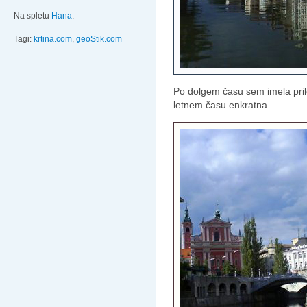
Na spletu
Hana
.
Tagi:
krtina.com
,
geoStik.com
Po dolgem času sem imela prilo
letnem času enkratna.