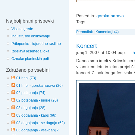
Posted in:
gorska narava
Najbolj brani prispevki
Tags:
Visoke grede
Permalink
|
Komentarji (4)
Industrijsko oblikovanje
Pritepenke - tujerodne rastline
Koncert
Izdelava lesenega loka
junij 1, 2007 at 10:04 pop.
—
h
Oznake planinskih poti
Danes smo imeli v Krtinski ce
v lanskem letu in letos prejel št
Združeno po vsebini
koncert 7. poletnega festivala 
01 hribi (73)
01 hribi - gorska narava (26)
02 potepanja (74)
02 potepanja - morje (20)
03 dogajanja (28)
03 dogajanja - kaos (66)
03 dogajanja - se dogaja (62)
03 dogajanja - vsakdanjik