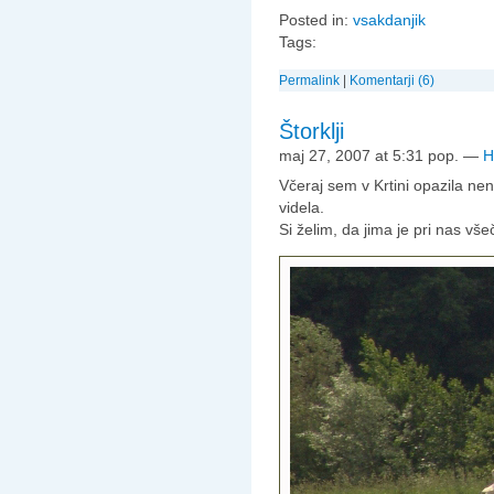
Posted in:
vsakdanjik
Tags:
Permalink
|
Komentarji (6)
Štorklji
maj 27, 2007 at 5:31 pop.
—
H
Včeraj sem v Krtini opazila nen
videla.
Si želim, da jima je pri nas vše