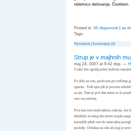
obletnico delovanja. Čestitam.
Posted in:
05 dejavnosti
|
se d
Tags:
Permalink
|
Komentarji (0)
Strup je v majhnih mu
maj 24, 2007 at 9:42 dop.
—
H
Vsako leto zgodaj poleti doživim neprije
Pri delu na vrtu, predvsem pri redčenju 
opazim. Tudi njen pik je povsem neboleč
za njo. Nato je prvi dan mimo in že pozab
sem vsa otečena.
Prva leta sem imela takšno reakcijo, kot 
debelejšo in nekaj dni nisem stopila nanj
kasnejših pikih sem že sama takoj posegla
posledic. Oteklina na roki ali nogi je pre