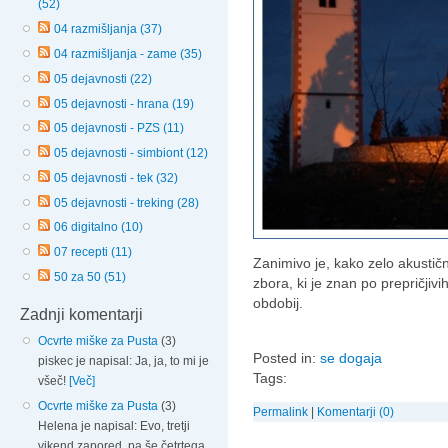
(52)
04 razmišljanja (37)
04 razmišljanja - zame (35)
05 dejavnosti (22)
05 dejavnosti - hrana (19)
05 dejavnosti - PZS (11)
05 dejavnosti - simbiont (12)
05 dejavnosti - tek (32)
05 dejavnosti - treking (28)
06 digitalno (10)
07 recepti (11)
Zanimivo je, kako zelo akustič
50 za 50 (51)
zbora, ki je znan po prepričjivi
obdobij.
Zadnji komentarji
Ocvrte miške za Pusta
(3)
Posted in:
se dogaja
piskec je napisal: Ja, ja, to mi je
Tags:
všeč!
[Več]
Ocvrte miške za Pusta
(3)
Permalink
|
Komentarji (0)
Helena je napisal: Evo, tretji
vikend zapored, pa še četrtega