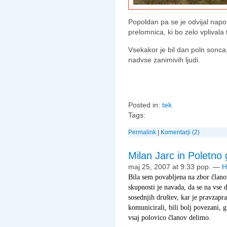
Popoldan pa se je odvijal nap
prelomnica, ki bo zelo vplivala t
Vsekakor je bil dan poln sonca,
nadvse zanimivih ljudi.
Posted in:
tek
Tags:
Permalink
|
Komentarji (2)
Milan Jarc in Poletno 
maj 25, 2007 at 9:33 pop.
—
H
Bila sem povabljena na zbor člano
skupnosti je navada, da se na vse 
sosednjih društev, kar je pravzapra
komunicirali, bili bolj povezani, g
vsaj polovico članov delimo.