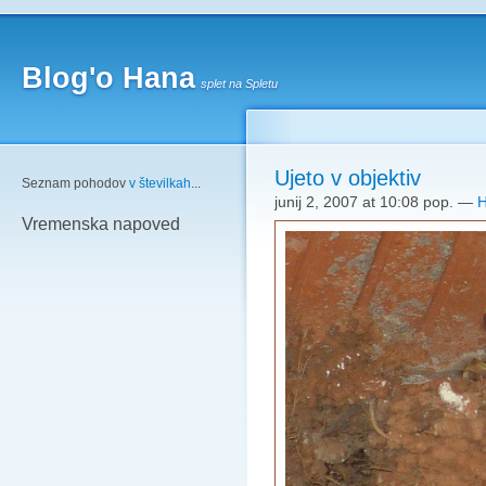
Blog'o Hana
splet na Spletu
Ujeto v objektiv
Seznam pohodov
v številkah
...
junij 2, 2007 at 10:08 pop.
—
Vremenska napoved