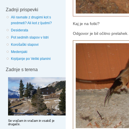
Zadnji prispevki
Ali ravnate z drugimi kot s
predmeti? Ali kot z ljudmi?
Kaj je na fotki?
Desiderata
Odgovor je bil očitno prelahek.
Pot sedmih slapov v Istri
Korošaški slapovi
Medenjaki
Krpljanje po Veliki planini
Zadnje s terena