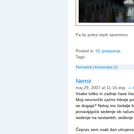
Pa še polna lepih spominov.
Posted in:
02 potepanja
Tags:
Permalink
|
Komentarji (2)
Nemir
maj 29, 2007 at 11:16 dop.
—
Vsake toliko in zadnje čase če
Moji nevrončki začno hitreje pos
se dogaja? Nekaj me čedalje bol
ponavljajoče sedenje ob računal
sedenje na sestankih, sedenje 
Čeprav sem vsak dan utrujena 