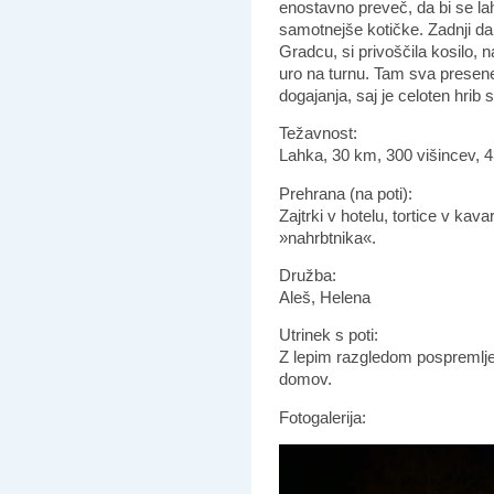
enostavno preveč, da bi se lah
samotnejše kotičke. Zadnji da
Gradcu, si privoščila kosilo, 
uro na turnu. Tam sva presen
dogajanja, saj je celoten hri
Težavnost:
Lahka, 30 km, 300 višincev, 
Prehrana (na poti):
Zajtrki v hotelu, tortice v kava
»nahrbtnika«.
Družba:
Aleš, Helena
Utrinek s poti:
Z lepim razgledom pospremljen
domov.
Fotogalerija: