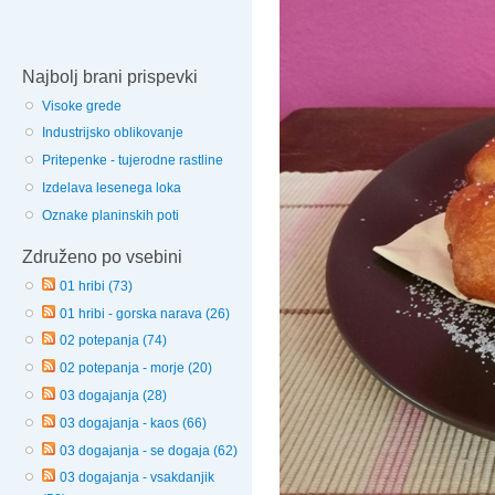
Najbolj brani prispevki
Visoke grede
Industrijsko oblikovanje
Pritepenke - tujerodne rastline
Izdelava lesenega loka
Oznake planinskih poti
Združeno po vsebini
01 hribi (73)
01 hribi - gorska narava (26)
02 potepanja (74)
02 potepanja - morje (20)
03 dogajanja (28)
03 dogajanja - kaos (66)
03 dogajanja - se dogaja (62)
03 dogajanja - vsakdanjik