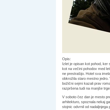
Opis:
Izlet je opisan kot pohod, ker
kot na večini pohodov med let
ne prestrašijo. Hotel sva imel
obkrožila staro mestno jedro. 
božični sejmi kazali prav rom
razpršena tudi na manjše trge
V soboto čez dan je mesto pr
arhitekturo, spoznala nekaj ga
stojnic odvrnil od nadaljnjega p