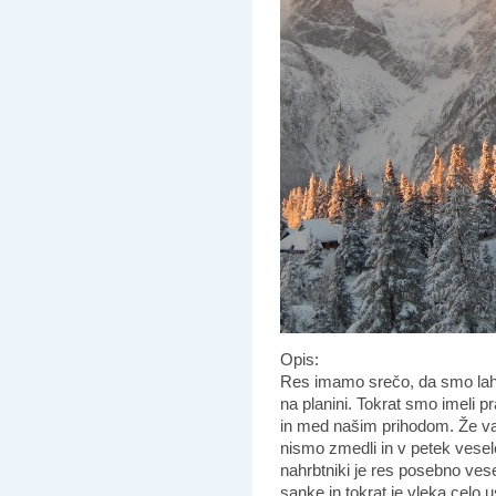
Opis:
Res imamo srečo, da smo lahko 
na planini. Tokrat smo imeli p
in med našim prihodom. Že va
nismo zmedli in v petek veselo
nahrbtniki je res posebno ves
sanke in tokrat je vleka celo