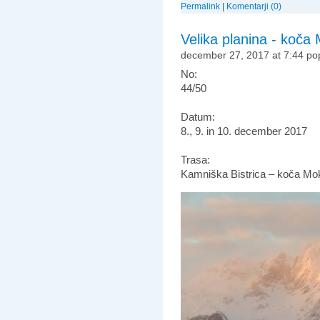
Permalink
|
Komentarji (0)
Velika planina - koča
december 27, 2017 at 7:44 po
No:
44/50
Datum:
8., 9. in 10. december 2017
Trasa:
Kamniška Bistrica – koča Mokr