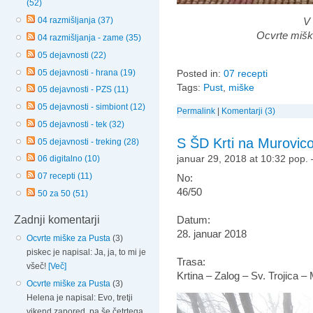
(52)
V 
04 razmišljanja (37)
Ocvrte mišk
04 razmišljanja - zame (35)
05 dejavnosti (22)
05 dejavnosti - hrana (19)
Posted in:
07 recepti
Tags:
Pust
,
miške
05 dejavnosti - PZS (11)
05 dejavnosti - simbiont (12)
Permalink
|
Komentarji (3)
05 dejavnosti - tek (32)
S ŠD Krti na Murovic
05 dejavnosti - treking (28)
januar 29, 2018 at 10:32 pop.
06 digitalno (10)
07 recepti (11)
No:
46/50
50 za 50 (51)
Datum:
Zadnji komentarji
28. januar 2018
Ocvrte miške za Pusta
(3)
piskec je napisal: Ja, ja, to mi je
Trasa:
všeč!
[Več]
Krtina – Zalog – Sv. Trojica –
Ocvrte miške za Pusta
(3)
Helena je napisal: Evo, tretji
vikend zapored, pa še četrtega