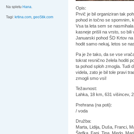
Na spletu
Hana
.
Opis:
Prvič je bil organiziran tak p
Tagi:
krtina.com
,
geoStik.com
pohod in točno se spomnim, k
Vsa ta leta sem se nasmihala mo
kasneje prišli na vrsto, so bi
Januarski pohod ŠD Krtov na M
hodit samo nekaj, letos se nas
Pa je že tako, da se vse vrača.
tokrat resnično želela hoditi 
ta pohod sploh zmogla. Tudi 
videla, zato je bil tole pravi tr
zmogli smo vsi!
Težavnost:
Lahka, 18 km, 631 višincev, 
Prehrana (na poti):
/ voda
Družba:
Marta, Lidija, Duša, Franci, M
Štefka, Fani, Tina, Medo, Mar