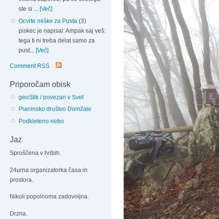
ste si ...
[Več]
Ocvrte miške za Pusta
(3)
piskec je napisal: Ampak saj veš:
tega ti ni treba delat samo za
pust...
[Več]
Comment RSS
Priporočam obisk
geoStik / povezan v Svet
Planinsko društvo Domžale
Podkleteno nebo
Jaz
Sproščena v hribih.
24urna organizatorka časa in
prostora.
Nikoli popolnoma zadovoljna.
Drzna.