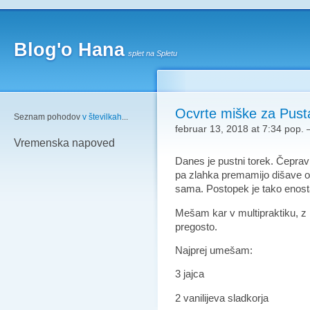
Blog'o Hana
splet na Spletu
Ocvrte miške za Pust
Seznam pohodov
v številkah
...
februar 13, 2018 at 7:34 pop.
Vremenska napoved
Danes je pustni torek. Čepra
pa zlahka premamijo dišave ocv
sama.
Postopek je tako enos
Mešam kar v multipraktiku, z 
pregosto.
Najprej umešam:
3 jajca
2 vanilijeva sladkorja