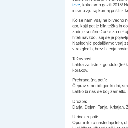
izve
, kako smo gazili 2015! N
in smo zjutraj komaj prišli iz 
Ko se nam vsaj ne bi vedno ne
gor, kajti pot je bila težka in 
zadnje sončne žarke za nekaj 
hiteli navzdol, saj se je pojav
Naslednjič podaljšamo vsaj z
v razgledih, brez hitenja nov
Težavnost:
Lahka za tiste z gondolo (tež
korakov.
Prehrana (na poti):
Čeprav smo bili gor tri dni, sm
Lahko bi nas še bolj zametlo.
Družba:
Darja, Dejan, Tanja, Kristjan,
Utrinek s poti:
Opomnik za naslednje leto; ob