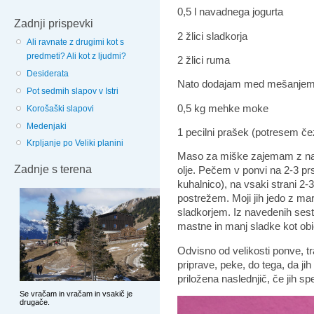
0,5 l navadnega jogurta
Zadnji prispevki
2 žlici sladkorja
Ali ravnate z drugimi kot s
predmeti? Ali kot z ljudmi?
2 žlici ruma
Desiderata
Nato dodajam med mešanjem v
Pot sedmih slapov v Istri
0,5 kg mehke moke
Korošaški slapovi
Medenjaki
1 pecilni prašek (potresem čez
Krpljanje po Veliki planini
Maso za miške zajemam z naolj
Zadnje s terena
olje. Pečem v ponvi na 2-3 pr
kuhalnico), na vsaki strani 2-
postrežem. Moji jih jedo z ma
sladkorjem.
Iz navedenih ses
mastne in manj sladke kot obi
Odvisno od velikosti ponve, tr
priprave, peke, do tega, da ji
priložena naslednjič, če jih sp