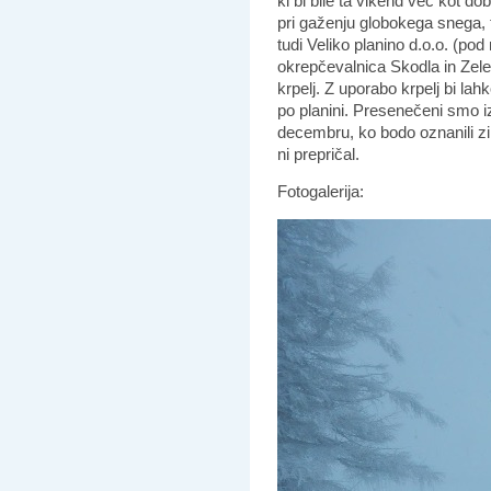
ki bi bile ta vikend več kot d
pri gaženju globokega snega, 
tudi Veliko planino d.o.o. (po
okrepčevalnica Skodla in Zeleni
krpelj. Z uporabo krpelj bi la
po planini. Presenečeni smo iz
decembru, ko bodo oznanili z
ni prepričal.
Fotogalerija: