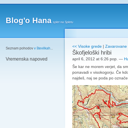
Blog'o Hana
splet na Spletu
<< Visoke grede
|
Zavarovane
Seznam pohodov
v številkah
...
Škofjeloški hribi
april 6, 2012 at 6:26 pop.
—
H
Vremenska napoved
Še kar ne morem verjet, da smo 
ponavadi v visokogorju. Če kd
najdeš, naj se poda po označen