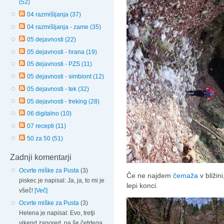
(52)
04 razmišljanja (37)
04 razmišljanja - zame (35)
05 dejavnosti (22)
05 dejavnosti - hrana (19)
05 dejavnosti - PZS (11)
05 dejavnosti - simbiont (12)
05 dejavnosti - tek (32)
05 dejavnosti - treking (28)
06 digitalno (10)
07 recepti (11)
50 za 50 (51)
Zadnji komentarji
Ocvrte miške za Pusta
(3)
Če ne najdem
čemaža
v bližin
piskec je napisal: Ja, ja, to mi je
lepi konci.
všeč!
[Več]
Ocvrte miške za Pusta
(3)
Helena je napisal: Evo, tretji
vikend zapored, pa še četrtega