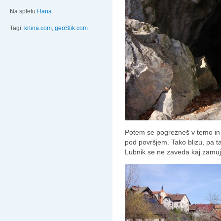
Na spletu
Hana
.
Tagi:
krtina.com
,
geoStik.com
Potem se pogrezneš v temo in s 
pod površjem. Tako blizu, pa t
Lubnik se ne zaveda kaj zamu