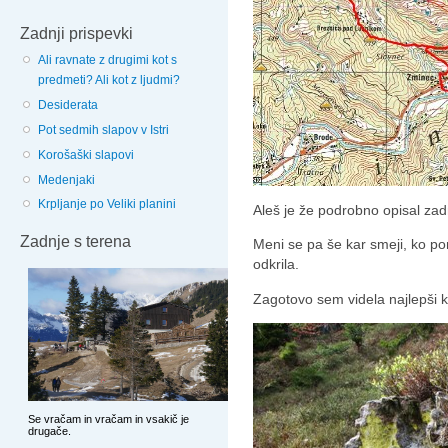
Zadnji prispevki
Ali ravnate z drugimi kot s
predmeti? Ali kot z ljudmi?
Desiderata
Pot sedmih slapov v Istri
Korošaški slapovi
Medenjaki
Krpljanje po Veliki planini
Aleš je že podrobno opisal za
Zadnje s terena
Meni se pa še kar smeji, ko pom
odkrila.
Zagotovo sem videla najlepši 