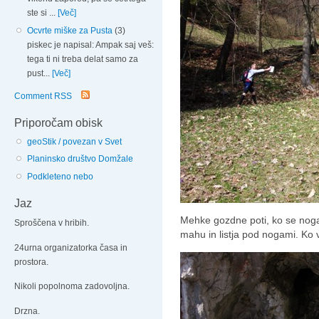
ste si ...
[Več]
Ocvrte miške za Pusta
(3)
piskec je napisal: Ampak saj veš:
tega ti ni treba delat samo za
pust...
[Več]
Comment RSS
Priporočam obisk
geoStik / povezan v Svet
Planinsko društvo Domžale
Podkleteno nebo
Jaz
Mehke gozdne poti, ko se noga
Sproščena v hribih.
mahu in listja pod nogami. Ko
24urna organizatorka časa in
prostora.
Nikoli popolnoma zadovoljna.
Drzna.