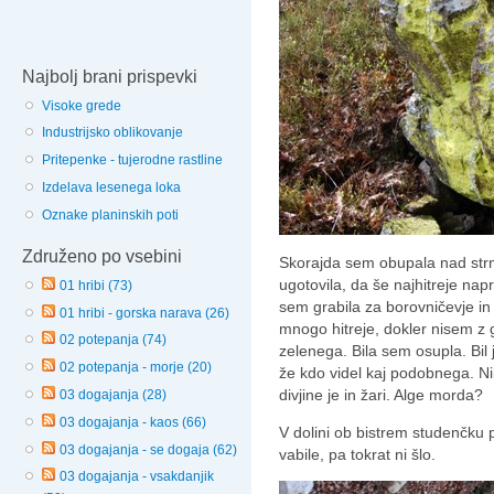
Najbolj brani prispevki
Visoke grede
Industrijsko oblikovanje
Pritepenke - tujerodne rastline
Izdelava lesenega loka
Oznake planinskih poti
Združeno po vsebini
Skorajda sem obupala nad str
ugotovila, da še najhitreje nap
01 hribi (73)
sem grabila za borovničevje in
01 hribi - gorska narava (26)
mnogo hitreje, dokler nisem z g
02 potepanja (74)
zelenega. Bila sem osupla. Bil 
02 potepanja - morje (20)
že kdo videl kaj podobnega. Ni
divjine je in žari. Alge morda?
03 dogajanja (28)
03 dogajanja - kaos (66)
V dolini ob bistrem studenčku
03 dogajanja - se dogaja (62)
vabile, pa tokrat ni šlo.
03 dogajanja - vsakdanjik