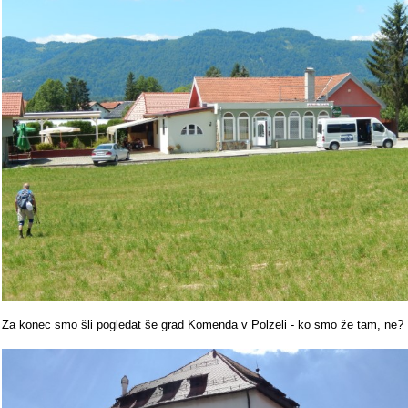
Za konec smo šli pogledat še grad Komenda v Polzeli - ko smo že tam, ne?