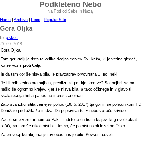
Podkleteno Nebo
Na Poti od Sebe in Nazaj
Home
|
Archive
|
Feed
|
Regular Site
Gora Oljka
by
piskec
20. 09. 2018
Gora Oljka.
Tam gor kraljuje tista ta velika dvojna cerkev Sv. Križa, ki jo vedno gledaš,
ko se voziš proti Celju.
In da tam gor še nisva bila, je pravzaprav prvovrstna ... no, neki.
Je bil hrib vedno premajhen, preblizu ali pa, hja, kdo ve? Saj najbrž se bo
našlo še ogromno krajev, kjer še nisva bila, a tako očitnega in v glavo ti
skakajočega hriba pa res ne moreš zanemarit.
Zato sva izkoristila Jernejev pohod (18. 6. 2017) tja gor in se pohodnikom P
Domžale pridružila še midva. Da popraviva to, v nebo vpijočo krivico.
Začeli smo v Šmartnem ob Paki - tudi to je en tistih krajev, ki ga velikokrat
slišiš, pa tam še nikoli nisi bil. Jasno, če pa nisi nikoli lezel na Oljko.
Za en večji kombi, manjši avtobus nas je bilo. Povsem dovolj.