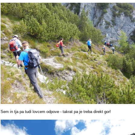
Sem in tja pa tudi lovcem odpove - takrat pa je treba direkt gor!