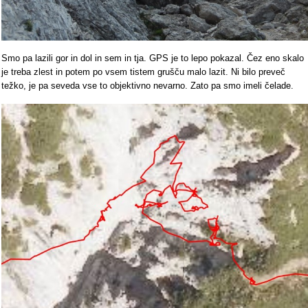
Smo pa lazili gor in dol in sem in tja. GPS je to lepo pokazal. Čez eno skalo
je treba zlest in potem po vsem tistem grušču malo lazit. Ni bilo preveč
težko, je pa seveda vse to objektivno nevarno. Zato pa smo imeli čelade.