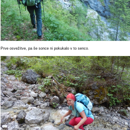
Prve osvežitve, pa še sonce ni pokukalo v to senco.