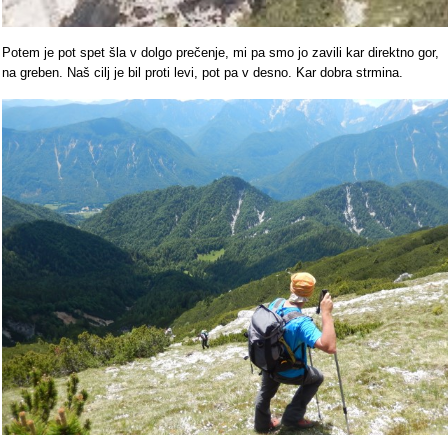
Potem je pot spet šla v dolgo prečenje, mi pa smo jo zavili kar direktno gor,
na greben. Naš cilj je bil proti levi, pot pa v desno. Kar dobra strmina.