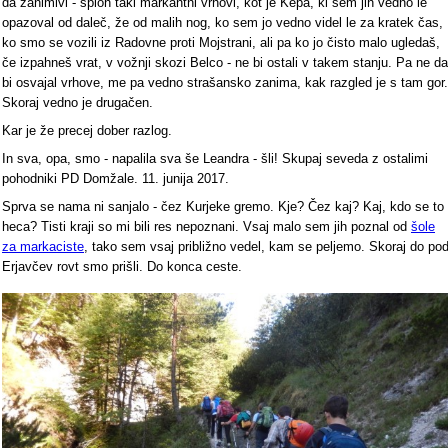
da zanimivi - sploh taki markantni vrhovi, kot je Kepa, ki sem jih vedno le
opazoval od daleč, že od malih nog, ko sem jo vedno videl le za kratek čas,
ko smo se vozili iz Radovne proti Mojstrani, ali pa ko jo čisto malo ugledaš,
če izpahneš vrat, v vožnji skozi Belco - ne bi ostali v takem stanju. Pa ne da
bi osvajal vrhove, me pa vedno strašansko zanima, kak razgled je s tam gor.
Skoraj vedno je drugačen.
Kar je že precej dober razlog.
In sva, opa, smo - napalila sva še Leandra - šli! Skupaj seveda z ostalimi
pohodniki PD Domžale. 11. junija 2017.
Sprva se nama ni sanjalo - čez Kurjeke gremo. Kje? Čez kaj? Kaj, kdo se to
heca? Tisti kraji so mi bili res nepoznani. Vsaj malo sem jih poznal od
šole
za markaciste
, tako sem vsaj približno vedel, kam se peljemo. Skoraj do po
Erjavčev rovt smo prišli. Do konca ceste.