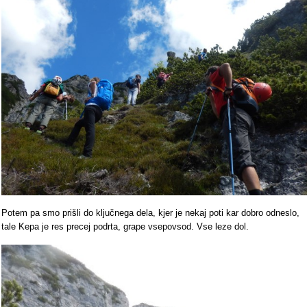
Potem pa smo prišli do ključnega dela, kjer je nekaj poti kar dobro odneslo,
tale Kepa je res precej podrta, grape vsepovsod. Vse leze dol.