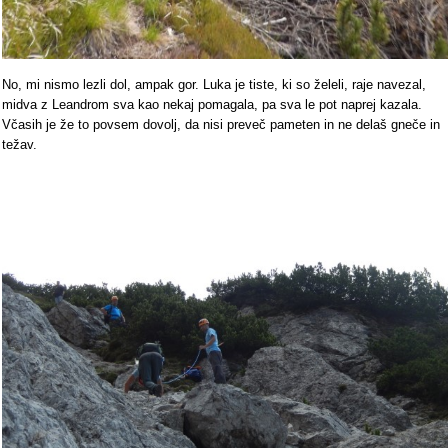
No, mi nismo lezli dol, ampak gor. Luka je tiste, ki so želeli, raje navezal,
midva z Leandrom sva kao nekaj pomagala, pa sva le pot naprej kazala.
Včasih je že to povsem dovolj, da nisi preveč pameten in ne delaš gneče in
težav.