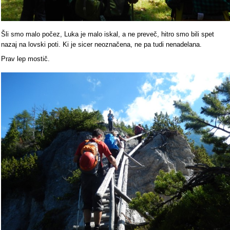
Šli smo malo počez, Luka je malo iskal, a ne preveč, hitro smo bili spet
nazaj na lovski poti. Ki je sicer neoznačena, ne pa tudi nenadelana.
Prav lep mostič.