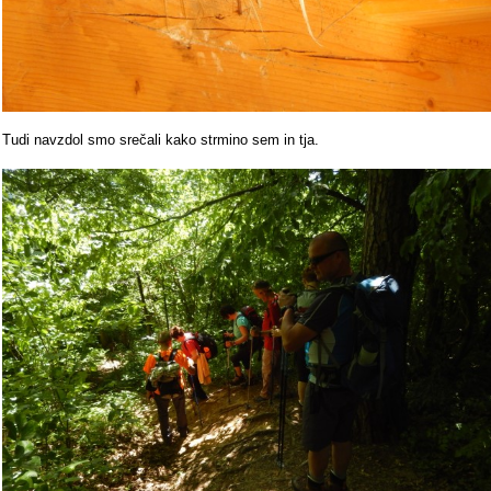
Tudi navzdol smo srečali kako strmino sem in tja.