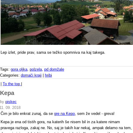
Lep izlet, pride prav, sama se težko spomniva na kaj takega.
Tags:
gora oljka
,
polzela
,
pd domžale
Categories:
domači kraji
|
hribi
|
To the top
|
Kepa
by
piskec
11. 09. 2018
Čim je bilo enkrat zunaj, da se
gre na Kepo
, sem že vedel - greva!
Kepa je ena od tistih gora, na katerih še nisem bil in za katere nimam
pravega razloga, zakaj ne. No, saj je takih kar nekaj, ampak delamo na tem,