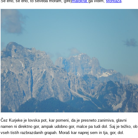
Še eno, še eno, to seveda moram, (pre)
malokrat
ga vidim,
Montaža
.
Čez Kurjeke je lovska pot, kar pomeni, da je presneto zanimiva, glavni
namen ni direktno gor, ampak udobno gor, malce pa tudi dol. Saj je težko, ob
vseh tistih razbrazdanih grapah. Moraš kar naprej sem in tja, gor, dol.