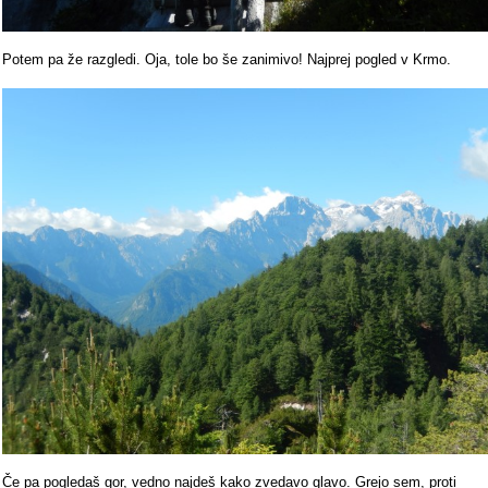
Potem pa že razgledi. Oja, tole bo še zanimivo! Najprej pogled v Krmo.
Če pa pogledaš gor, vedno najdeš kako zvedavo glavo. Grejo sem, proti