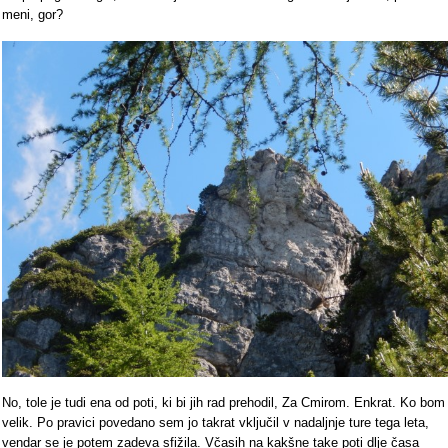
meni, gor?
No, tole je tudi ena od poti, ki bi jih rad prehodil, Za Cmirom. Enkrat. Ko bom
velik. Po pravici povedano sem jo takrat vključil v nadaljnje ture tega leta,
vendar se je potem zadeva sfižila. Včasih na kakšne take poti dlje časa