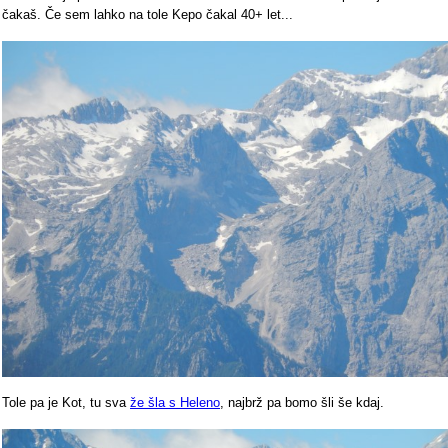
čakaš. Če sem lahko na tole Kepo čakal 40+ let...
Tole pa je Kot, tu sva
že šla s Heleno
, najbrž pa bomo šli še kdaj.