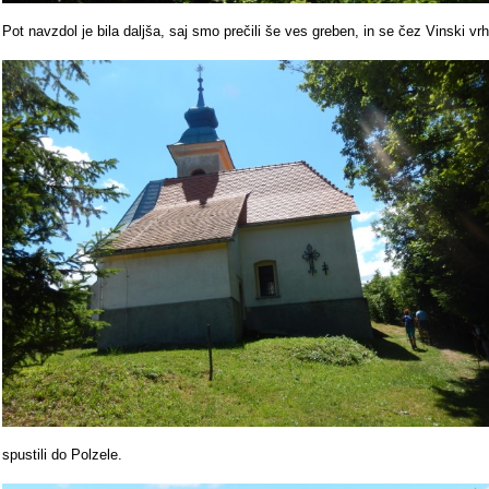
Pot navzdol je bila daljša, saj smo prečili še ves greben, in se čez Vinski vrh
spustili do Polzele.