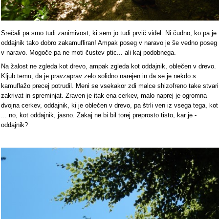
Srečali pa smo tudi zanimivost, ki sem jo tudi prvič videl. Ni čudno, ko pa je
oddajnik tako dobro zakamufliran! Ampak poseg v naravo je še vedno poseg
v naravo. Mogoče pa ne moti čustev ptic... ali kaj podobnega.
Na žalost ne zgleda kot drevo, ampak zgleda kot oddajnik, oblečen v drevo.
Kljub temu, da je pravzaprav zelo solidno narejen in da se je nekdo s
kamuflažo precej potrudil. Meni se vsekakor zdi malce shizofreno take stvari
zakrivat in spreminjat. Zraven je itak ena cerkev, malo naprej je ogromna
dvojna cerkev, oddajnik, ki je oblečen v drevo, pa štrli ven iz vsega tega, kot
... no, kot oddajnik, jasno. Zakaj ne bi bil torej preprosto tisto, kar je -
oddajnik?