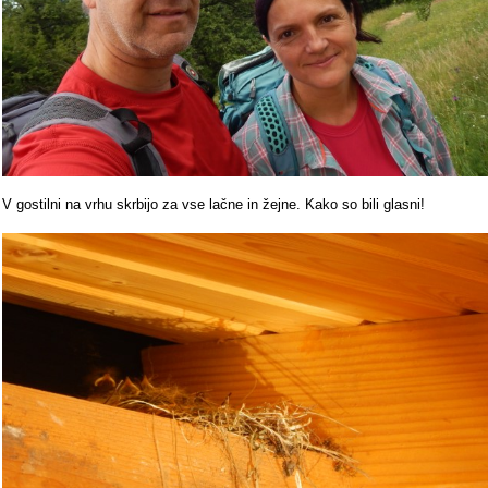
V gostilni na vrhu skrbijo za vse lačne in žejne. Kako so bili glasni!