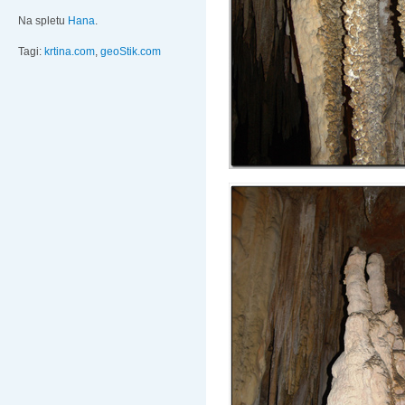
Na spletu
Hana
.
Tagi:
krtina.com
,
geoStik.com