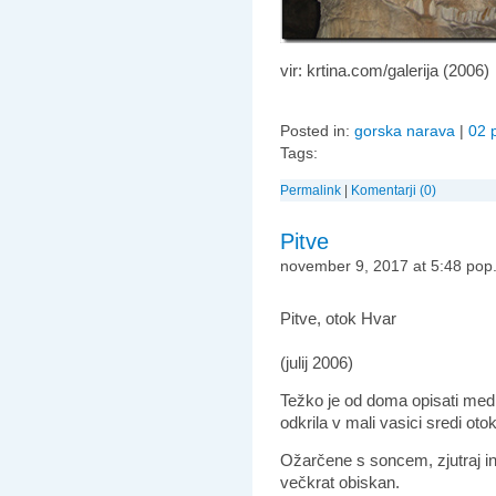
vir: krtina.com/galerija (2006)
Posted in:
gorska narava
|
02 
Tags:
Permalink
|
Komentarji (0)
Pitve
november 9, 2017 at 5:48 pop
Pitve, otok Hvar
(julij 2006)
Težko je od doma opisati med
odkrila v mali vasici sredi oto
Ožarčene s soncem, zjutraj in
večkrat obiskan.