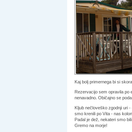
Kaj bolj primernega bi si skora
Rezervacijo sem opravila po el
nenavadno. Običajno se podam
Kljub nečloveško zgodnji uri - 
smo krenili po Vita - nas kolon
Padal je dež, nekateri smo bil
Gremo na morje!