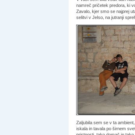
namreč pričetek predora, ki vo
Zavalo, kjer smo se najprej uta
selitvi v Jelso, na jutranji spr
Zaljubila sem se v ta ambient,
iskala in tavala po širnem sve
pristnosti, tako domač in tako