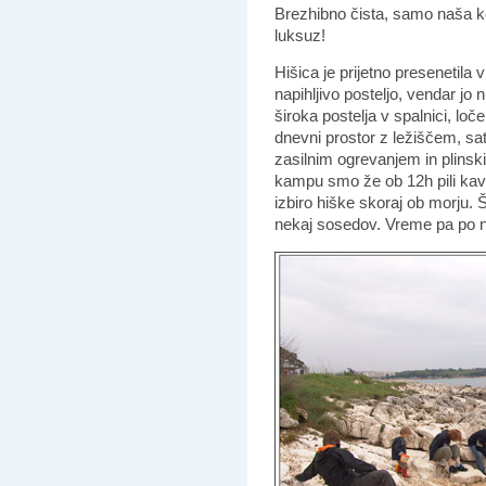
Brezhibno čista, samo naša k
luksuz!
Hišica je prijetno presenetila
napihljivo posteljo, vendar jo 
široka postelja v spalnici, loč
dnevni prostor z ležiščem, sate
zasilnim ogrevanjem in plinski
kampu smo že ob 12h pili kavi
izbiro hiške skoraj ob morju.
nekaj sosedov. Vreme pa po 