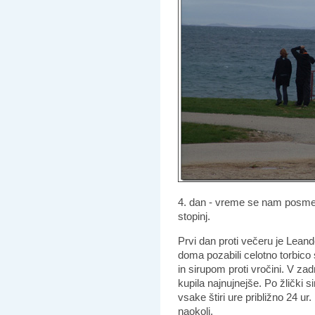
4. dan - vreme se nam posmeh
stopinj.
Prvi dan proti večeru je Leand
doma pozabili celotno torbic
in sirupom proti vročini. V za
kupila najnujnejše. Po žlički s
vsake štiri ure približno 24 ur.
naokoli.