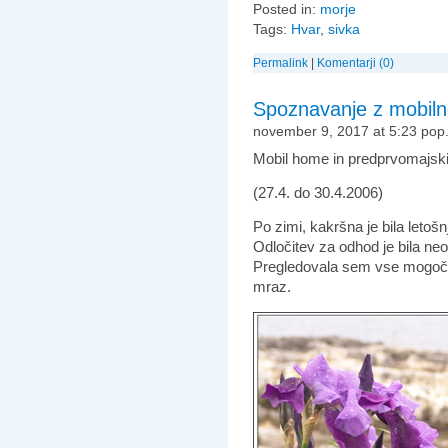
Posted in:
morje
Tags:
Hvar
,
sivka
Permalink
|
Komentarji (0)
Spoznavanje z mobilno
november 9, 2017 at 5:23 pop
Mobil home in predprvomajski p
(27.4. do 30.4.2006)
Po zimi, kakršna je bila leto
Odločitev za odhod je bila n
Pregledovala sem vse mogoče
mraz.