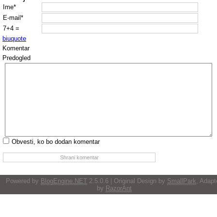
Ime*
E-mail*
7+4 =
b
i
u
quote
Komentar
Predogled
Obvesti, ko bo dodan komentar
Powered by
BlogEngine.NET
2.5.0.6 | Original Design by
SmallPark
, Adapt
by
RazorAnt