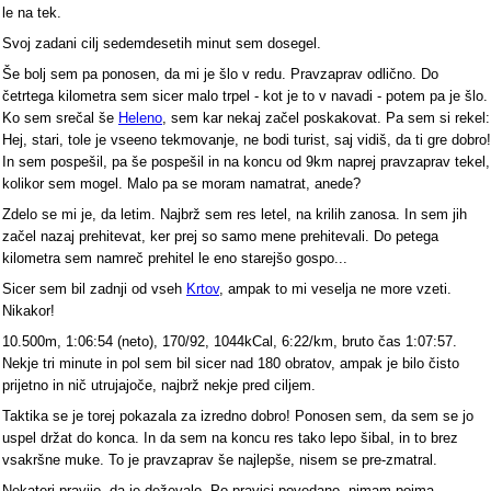
le na tek.
Svoj zadani cilj sedemdesetih minut sem dosegel.
Še bolj sem pa ponosen, da mi je šlo v redu. Pravzaprav odlično. Do
četrtega kilometra sem sicer malo trpel - kot je to v navadi - potem pa je šlo.
Ko sem srečal še
Heleno
, sem kar nekaj začel poskakovat. Pa sem si rekel:
Hej, stari, tole je vseeno tekmovanje, ne bodi turist, saj vidiš, da ti gre dobro!
In sem pospešil, pa še pospešil in na koncu od 9km naprej pravzaprav tekel,
kolikor sem mogel. Malo pa se moram namatrat, anede?
Zdelo se mi je, da letim. Najbrž sem res letel, na krilih zanosa. In sem jih
začel nazaj prehitevat, ker prej so samo mene prehitevali. Do petega
kilometra sem namreč prehitel le eno starejšo gospo...
Sicer sem bil zadnji od vseh
Krtov
, ampak to mi veselja ne more vzeti.
Nikakor!
10.500m, 1:06:54 (neto), 170/92, 1044kCal, 6:22/km, bruto čas 1:07:57.
Nekje tri minute in pol sem bil sicer nad 180 obratov, ampak je bilo čisto
prijetno in nič utrujajoče, najbrž nekje pred ciljem.
Taktika se je torej pokazala za izredno dobro! Ponosen sem, da sem se jo
uspel držat do konca. In da sem na koncu res tako lepo šibal, in to brez
vsakršne muke. To je pravzaprav še najlepše, nisem se pre-zmatral.
Nekateri pravijo, da je deževalo. Po pravici povedano, nimam pojma.