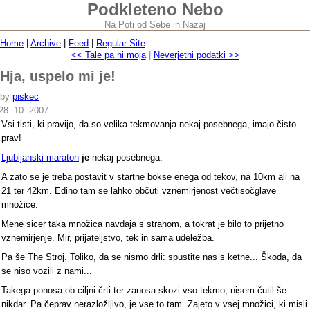
Podkleteno Nebo
Na Poti od Sebe in Nazaj
Home
|
Archive
|
Feed
|
Regular Site
<< Tale pa ni moja
|
Neverjetni podatki >>
Hja, uspelo mi je!
by
piskec
28. 10. 2007
Vsi tisti, ki pravijo, da so velika tekmovanja nekaj posebnega, imajo čisto
prav!
Ljubljanski maraton
je
nekaj posebnega.
A zato se je treba postavit v startne bokse enega od tekov, na 10km ali na
21 ter 42km. Edino tam se lahko občuti vznemirjenost večtisočglave
množice.
Mene sicer taka množica navdaja s strahom, a tokrat je bilo to prijetno
vznemirjenje. Mir, prijateljstvo, tek in sama udeležba.
Pa še The Stroj. Toliko, da se nismo drli: spustite nas s ketne... Škoda, da
se niso vozili z nami...
Takega ponosa ob ciljni črti ter zanosa skozi vso tekmo, nisem čutil še
nikdar. Pa čeprav nerazložljivo, je vse to tam. Zajeto v vsej množici, ki misli