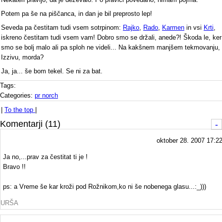
Potem pa še na piščanca, in dan je bil preprosto lep!
Seveda pa čestitam tudi vsem sotrpinom:
Rajko
,
Rado
,
Karmen
in vsi
Krti
,
iskreno čestitam tudi vsem vam! Dobro smo se držali, anede?! Škoda le, ker
smo se bolj malo ali pa sploh ne videli... Na kakšnem manjšem tekmovanju,
Izzivu, morda?
Ja, ja... še bom tekel. Se ni za bat.
Tags:
Categories:
pr norch
|
To the top
|
Komentarji (11)
-
oktober 28. 2007 17:2
Ja no,...prav za čestitat ti je !
Bravo !!
ps: a Vreme še kar kroži pod Rožnikom,ko ni še nobenega glasu...:_)))
URŠA