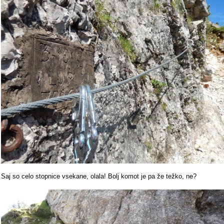
Saj so celo stopnice vsekane, olala! Bolj komot je pa že težko, ne?