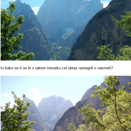
In kako se ti ne bi v takem trenutku cel obraz raztegnil v nasmeh?