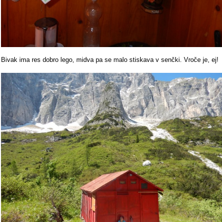
Bivak ima res dobro lego, midva pa se malo stiskava v senčki. Vroče je, ej!