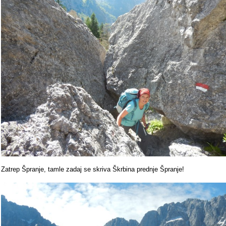
Zatrep Špranje, tamle zadaj se skriva Škrbina prednje Špranje!