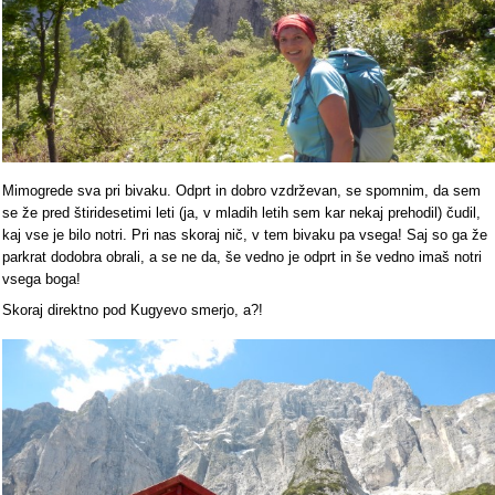
Mimogrede sva pri bivaku. Odprt in dobro vzdrževan, se spomnim, da sem
se že pred štiridesetimi leti (ja, v mladih letih sem kar nekaj prehodil) čudil,
kaj vse je bilo notri. Pri nas skoraj nič, v tem bivaku pa vsega! Saj so ga že
parkrat dodobra obrali, a se ne da, še vedno je odprt in še vedno imaš notri
vsega boga!
Skoraj direktno pod Kugyevo smerjo, a?!