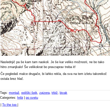
Naslednjič pa še kam tam naokoli. Je še kar veliko možnosti, ne bo tako
hitro zmanjkalo! Še velikokrat bo pravzaprav treba it!
Če pogledaš malce drugače, bi lahko rekla, da sva na tem izletu takorekoč
ostala brez hlač.
Tags:
montaž
,
poliški špik
,
zajzera
,
trbiž
,
bivak
Categories:
hribi
|
po svetu
|
To the top
|