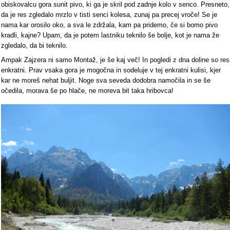
obiskovalcu gora sunit pivo, ki ga je skril pod zadnje kolo v senco. Presneto,
da je res zgledalo mrzlo v tisti senci kolesa, zunaj pa precej vroče! Se je
nama kar orosilo oko, a sva le zdržala, kam pa pridemo, če si bomo pivo
kradli, kajne? Upam, da je potem lastniku teknilo še bolje, kot je nama že
zgledalo, da bi teknilo.
Ampak Zajzera ni samo Montaž, je še kaj več! In pogledi z dna doline so res
enkratni. Prav vsaka gora je mogočna in sodeluje v tej enkratni kulisi, kjer
kar ne moreš nehat buljit. Noge sva seveda dodobra namočila in se še
očedila, morava še po hlače, ne moreva bit taka hribovca!