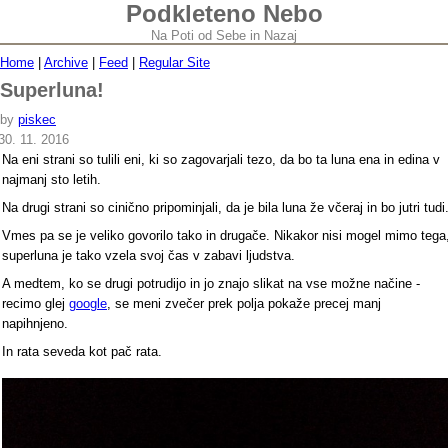
Podkleteno Nebo
Na Poti od Sebe in Nazaj
Home
|
Archive
|
Feed
|
Regular Site
Superluna!
by
piskec
30. 11. 2016
Na eni strani so tulili eni, ki so zagovarjali tezo, da bo ta luna ena in edina v
najmanj sto letih.
Na drugi strani so cinično pripominjali, da je bila luna že včeraj in bo jutri tudi
Vmes pa se je veliko govorilo tako in drugače. Nikakor nisi mogel mimo tega
superluna je tako vzela svoj čas v zabavi ljudstva.
A medtem, ko se drugi potrudijo in jo znajo slikat na vse možne načine -
recimo glej
google
, se meni zvečer prek polja pokaže precej manj
napihnjeno.
In rata seveda kot pač rata.