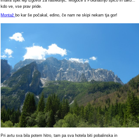
imava spet lep izgovor za naslednjič. Mogoče s Poldnašnjo špico in tako...
kdo ve, vse prav pride.
Montaž
bo kar še počakal, edino, če nam ne skipi nekam tja gor!
Pri avtu sva bila potem hitro, tam pa sva hotela biti pobalinska in