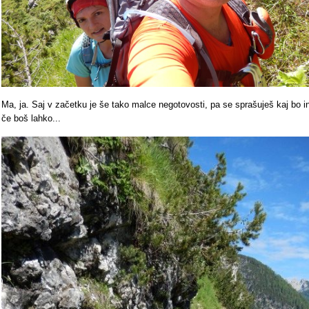
Ma, ja. Saj v začetku je še tako malce negotovosti, pa se sprašuješ kaj bo i
če boš lahko...