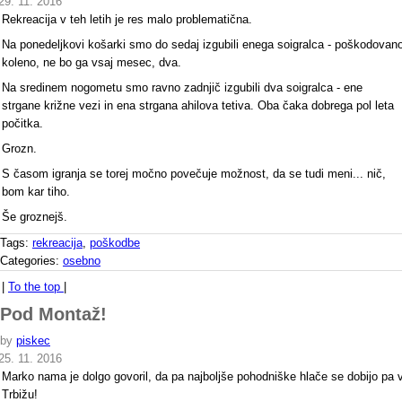
29. 11. 2016
Rekreacija v teh letih je res malo problematična.
Na ponedeljkovi košarki smo do sedaj izgubili enega soigralca - poškodovan
koleno, ne bo ga vsaj mesec, dva.
Na sredinem nogometu smo ravno zadnjič izgubili dva soigralca - ene
strgane križne vezi in ena strgana ahilova tetiva. Oba čaka dobrega pol leta
počitka.
Grozn.
S časom igranja se torej močno povečuje možnost, da se tudi meni... nič,
bom kar tiho.
Še groznejš.
Tags:
rekreacija
,
poškodbe
Categories:
osebno
|
To the top
|
Pod Montaž!
by
piskec
25. 11. 2016
Marko nama je dolgo govoril, da pa najboljše pohodniške hlače se dobijo pa 
Trbižu!