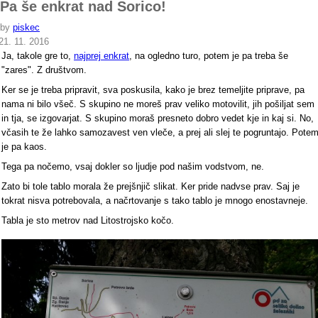
Pa še enkrat nad Sorico!
by
piskec
21. 11. 2016
Ja, takole gre to,
najprej enkrat
, na ogledno turo, potem je pa treba še
"zares". Z društvom.
Ker se je treba pripravit, sva poskusila, kako je brez temeljite priprave, pa
nama ni bilo všeč. S skupino ne moreš prav veliko motovilit, jih pošiljat sem
in tja, se izgovarjat. S skupino moraš presneto dobro vedet kje in kaj si. No,
včasih te že lahko samozavest ven vleče, a prej ali slej te pogruntajo. Pote
je pa kaos.
Tega pa nočemo, vsaj dokler so ljudje pod našim vodstvom, ne.
Zato bi tole tablo morala že prejšnjič slikat. Ker pride nadvse prav. Saj je
tokrat nisva potrebovala, a načrtovanje s tako tablo je mnogo enostavneje.
Tabla je sto metrov nad Litostrojsko kočo.