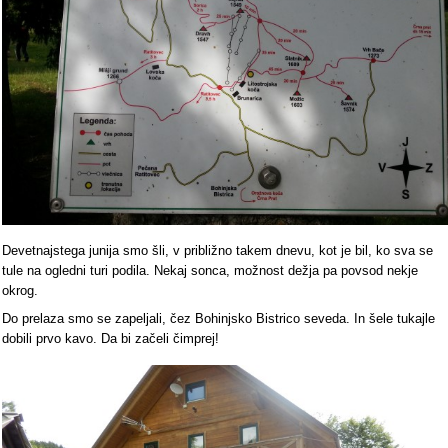
Devetnajstega junija smo šli, v približno takem dnevu, kot je bil, ko sva se
tule na ogledni turi podila. Nekaj sonca, možnost dežja pa povsod nekje
okrog.
Do prelaza smo se zapeljali, čez Bohinjsko Bistrico seveda. In šele tukajle
dobili prvo kavo. Da bi začeli čimprej!