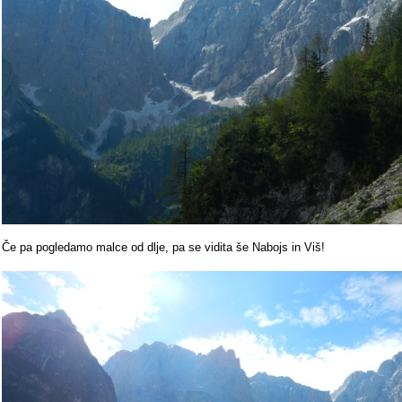
Če pa pogledamo malce od dlje, pa se vidita še Nabojs in Viš!