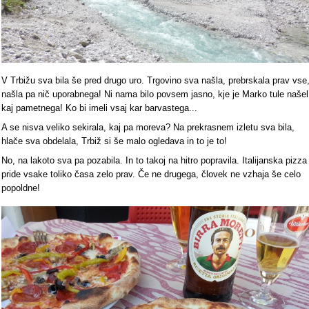
V Trbižu sva bila še pred drugo uro. Trgovino sva našla, prebrskala prav vse
našla pa nič uporabnega! Ni nama bilo povsem jasno, kje je Marko tule našel
kaj pametnega! Ko bi imeli vsaj kar barvastega...
A se nisva veliko sekirala, kaj pa moreva? Na prekrasnem izletu sva bila,
hlače sva obdelala, Trbiž si še malo ogledava in to je to!
No, na lakoto sva pa pozabila. In to takoj na hitro popravila. Italijanska pizza
pride vsake toliko časa zelo prav. Če ne drugega, človek ne vzhaja še celo
popoldne!