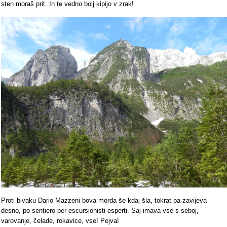
sten moraš prit. In te vedno bolj kipijo v zrak!
Proti bivaku Dario Mazzeni bova morda še kdaj šla, tokrat pa zavijeva
desno, po sentiero per escursionisti esperti. Saj imava vse s seboj,
varovanje, čelade, rokavice, vse! Pejva!