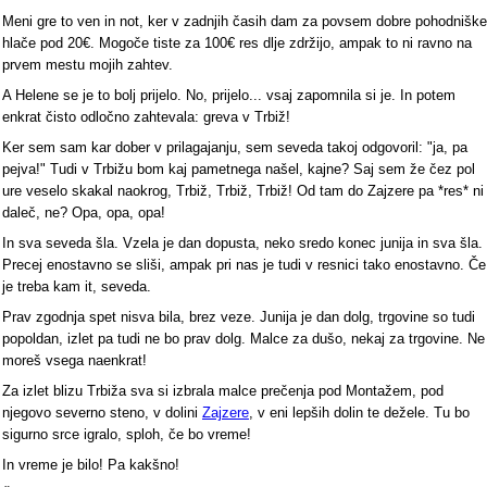
Meni gre to ven in not, ker v zadnjih časih dam za povsem dobre pohodniške
hlače pod 20€. Mogoče tiste za 100€ res dlje zdržijo, ampak to ni ravno na
prvem mestu mojih zahtev.
A Helene se je to bolj prijelo. No, prijelo... vsaj zapomnila si je. In potem
enkrat čisto odločno zahtevala: greva v Trbiž!
Ker sem sam kar dober v prilagajanju, sem seveda takoj odgovoril: "ja, pa
pejva!" Tudi v Trbižu bom kaj pametnega našel, kajne? Saj sem že čez pol
ure veselo skakal naokrog, Trbiž, Trbiž, Trbiž! Od tam do Zajzere pa *res* ni
daleč, ne? Opa, opa, opa!
In sva seveda šla. Vzela je dan dopusta, neko sredo konec junija in sva šla.
Precej enostavno se sliši, ampak pri nas je tudi v resnici tako enostavno. Če
je treba kam it, seveda.
Prav zgodnja spet nisva bila, brez veze. Junija je dan dolg, trgovine so tudi
popoldan, izlet pa tudi ne bo prav dolg. Malce za dušo, nekaj za trgovine. Ne
moreš vsega naenkrat!
Za izlet blizu Trbiža sva si izbrala malce prečenja pod Montažem, pod
njegovo severno steno, v dolini
Zajzere
, v eni lepših dolin te dežele. Tu bo
sigurno srce igralo, sploh, če bo vreme!
In vreme je bilo! Pa kakšno!