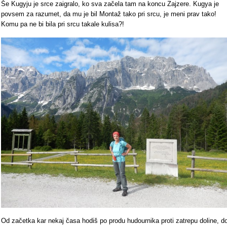
Še Kugyju je srce zaigralo, ko sva začela tam na koncu Zajzere. Kugya je
povsem za razumet, da mu je bil Montaž tako pri srcu, je meni prav tako!
Komu pa ne bi bila pri srcu takale kulisa?!
Od začetka kar nekaj časa hodiš po produ hudournika proti zatrepu doline, d