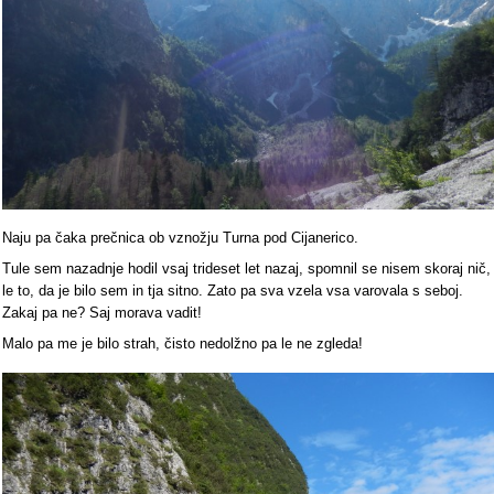
Naju pa čaka prečnica ob vznožju Turna pod Cijanerico.
Tule sem nazadnje hodil vsaj trideset let nazaj, spomnil se nisem skoraj nič,
le to, da je bilo sem in tja sitno. Zato pa sva vzela vsa varovala s seboj.
Zakaj pa ne? Saj morava vadit!
Malo pa me je bilo strah, čisto nedolžno pa le ne zgleda!