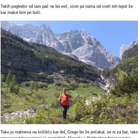
Takih pogledov od tam pač ne bo več, sicer pa nama od vseh teh lepot že
kar malce brni po buči.
Tako jo mahneva na križišču kar dol, Grego bo že počakal, se ni za bat, tako