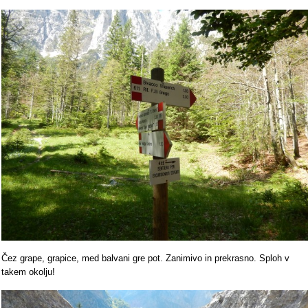
Čez grape, grapice, med balvani gre pot. Zanimivo in prekrasno. Sploh v
takem okolju!