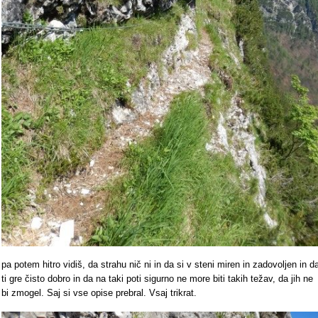
pa potem hitro vidiš, da strahu nič ni in da si v steni miren in zadovoljen in d
ti gre čisto dobro in da na taki poti sigurno ne more biti takih težav, da jih ne
bi zmogel. Saj si vse opise prebral. Vsaj trikrat.