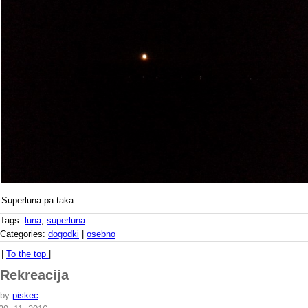
Superluna pa taka.
Tags:
luna
,
superluna
Categories:
dogodki
|
osebno
|
To the top
|
Rekreacija
by
piskec