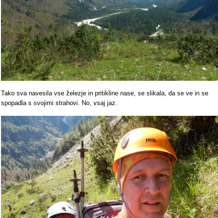
Tako sva navesila vse železje in pritikline nase, se slikala, da se ve in se
spopadla s svojimi strahovi. No, vsaj jaz.