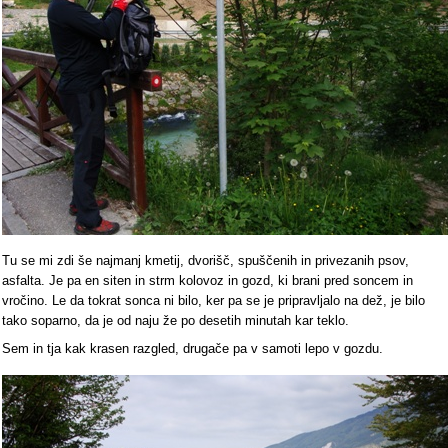
Tu se mi zdi še najmanj kmetij, dvorišč, spuščenih in privezanih psov,
asfalta. Je pa en siten in strm kolovoz in gozd, ki brani pred soncem in
vročino. Le da tokrat sonca ni bilo, ker pa se je pripravljalo na dež, je bilo
tako soparno, da je od naju že po desetih minutah kar teklo.
Sem in tja kak krasen razgled, drugače pa v samoti lepo v gozdu.