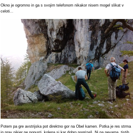
Okno je ogromno in ga s svojim telefonom nikakor nisem mogel slikat v
celoti...
Potem pa gre avstrijska pot direktno gor na Obel kamen. Potka je res strma
in prav nikjer ne popusti, kolena si kar dobro pogrizeš. Ni pa nevarna, tistih