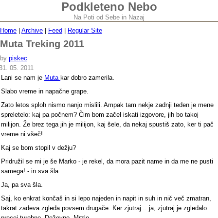
Podkleteno Nebo
Na Poti od Sebe in Nazaj
Home
|
Archive
|
Feed
|
Regular Site
Muta Treking 2011
by
piskec
31. 05. 2011
Lani se nam je
Muta
kar dobro zamerila.
Slabo vreme in napačne grape.
Zato letos sploh nismo nanjo mislili. Ampak tam nekje zadnji teden je mene
spreletelo: kaj pa počnem? Čim bom začel iskati izgovore, jih bo takoj
milijon. Že brez tega jih je milijon, kaj šele, da nekaj spustiš zato, ker ti pač
vreme ni všeč!
Kaj se bom stopil v dežju?
Pridružil se mi je še Marko - je rekel, da mora pazit name in da me ne pusti
samega! - in sva šla.
Ja, pa sva šla.
Saj, ko enkrat končaš in si lepo najeden in napit in suh in nič več zmatran,
takrat zadeva zgleda povsem drugače. Ker zjutraj... ja, zjutraj je zgledalo
precej turobno. Deževno. Mrzlo.