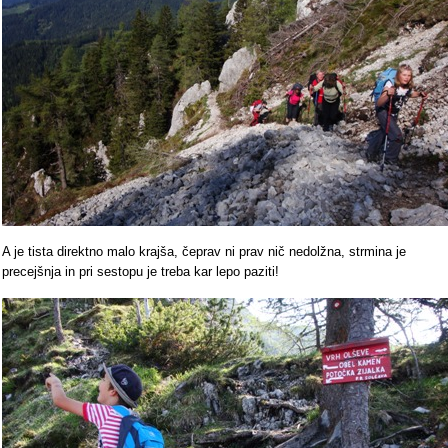
A je tista direktno malo krajša, čeprav ni prav nič nedolžna, strmina je
precejšnja in pri sestopu je treba kar lepo paziti!