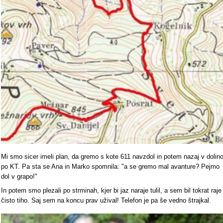
Mi smo sicer imeli plan, da gremo s kote 611 navzdol in potem nazaj v dolin
po KT. Pa sta se Ana in Marko spomnila: "a se gremo mal avanture? Pejmo
dol v grapo!"
In potem smo plezali po strminah, kjer bi jaz naraje tulil, a sem bil tokrat raje
čisto tiho. Saj sem na koncu prav užival! Telefon je pa še vedno štrajkal.