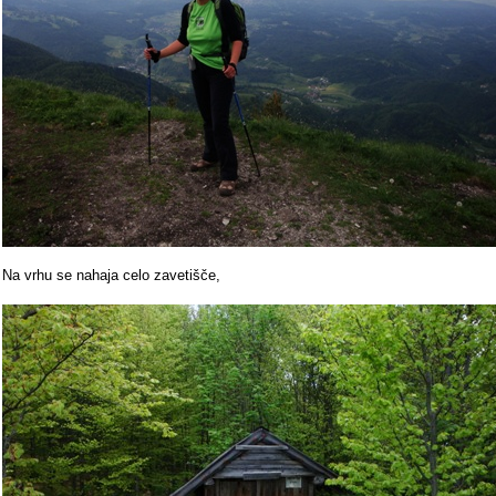
Na vrhu se nahaja celo zavetišče,