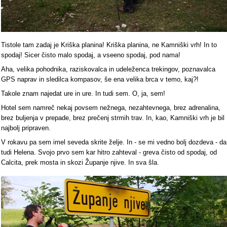
Tistole tam zadaj je Kriška planina! Kriška planina, ne Kamniški vrh! In to
spodaj! Sicer čisto malo spodaj, a vseeno spodaj, pod nama!
Aha, velika pohodnika, raziskovalca in udeleženca trekingov, poznavalca
GPS naprav in sledilca kompasov, še ena velika brca v temo, kaj?!
Takole znam najedat ure in ure. In tudi sem. O, ja, sem!
Hotel sem namreč nekaj povsem nežnega, nezahtevnega, brez adrenalina,
brez buljenja v prepade, brez prečenj strmih trav. In, kao, Kamniški vrh je bil
najbolj pripraven.
V rokavu pa sem imel seveda skrite želje. In - se mi vedno bolj dozdeva - da
tudi Helena. Svojo prvo sem kar hitro zahteval - greva čisto od spodaj, od
Calcita, prek mosta in skozi Županje njive. In sva šla.