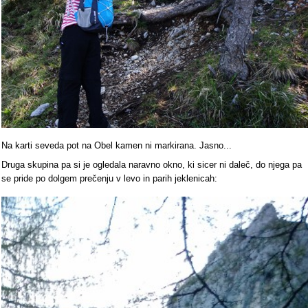
Na karti seveda pot na Obel kamen ni markirana. Jasno...
Druga skupina pa si je ogledala naravno okno, ki sicer ni daleč, do njega pa
se pride po dolgem prečenju v levo in parih jeklenicah: