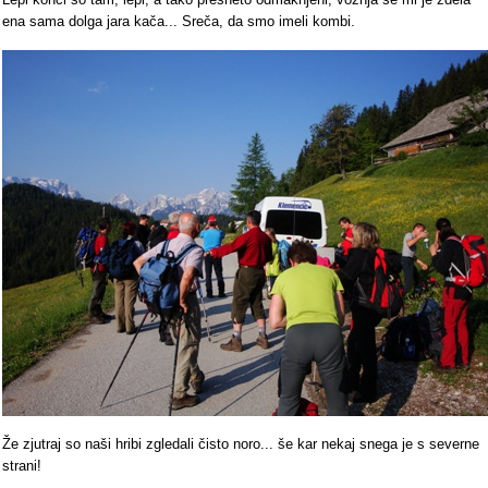
ena sama dolga jara kača... Sreča, da smo imeli kombi.
Že zjutraj so naši hribi zgledali čisto noro... še kar nekaj snega je s severne
strani!