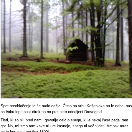
Spet preoblačenje in še malo dežja. Čisto na vrhu Košenjaka pa le neha, nas
pa čaka lep spust direktno na presneto oddaljeni Dravograd.
Tisti, ki so bili pred nami, govorijo celo o snegu, ki je nekaj časa padal tam
gor. No, mi smo tam kake tri ure kasneje, snega ni več videti. Ampak mraz
pa je kar, saj smo čez 1500!