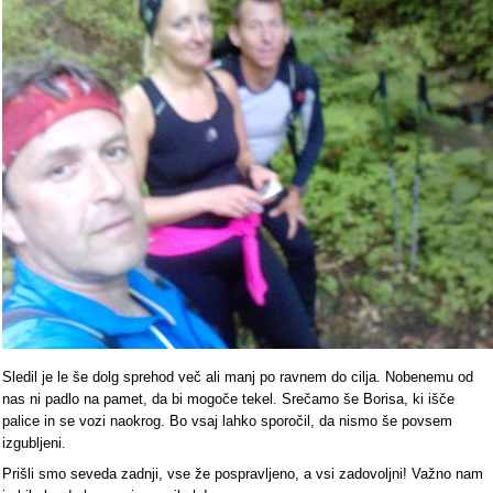
Sledil je le še dolg sprehod več ali manj po ravnem do cilja. Nobenemu od
nas ni padlo na pamet, da bi mogoče tekel. Srečamo še Borisa, ki išče
palice in se vozi naokrog. Bo vsaj lahko sporočil, da nismo še povsem
izgubljeni.
Prišli smo seveda zadnji, vse že pospravljeno, a vsi zadovoljni! Važno nam