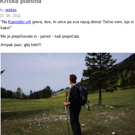
Kriška planina
by
piskec
23. 05. 2011
"Na
Kamniški vrh
greva; dve, tri urice pa sva nazaj doma! Točno vem, kje in
kako!"
Me je prepričevala in - jasno! - tudi prepričala.
Ampak pazi, glej tole!!!: