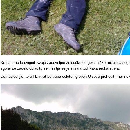
Ko pa smo le dvignili svoje zadovoljne želodčke od gostilniške mize, pa se j
zgoraj že začelo oblačiti, sem in tja se je slišala tudi kaka redka strela.
Do naslednjič, torej! Enkrat bo treba celoten greben Olševe prehodit, mar ne