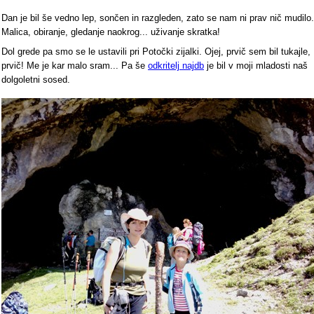
Dan je bil še vedno lep, sončen in razgleden, zato se nam ni prav nič mudilo.
Malica, obiranje, gledanje naokrog... uživanje skratka!
Dol grede pa smo se le ustavili pri Potočki zijalki. Ojej, prvič sem bil tukajle,
prvič! Me je kar malo sram... Pa še
odkritelj najdb
je bil v moji mladosti naš
dolgoletni sosed.