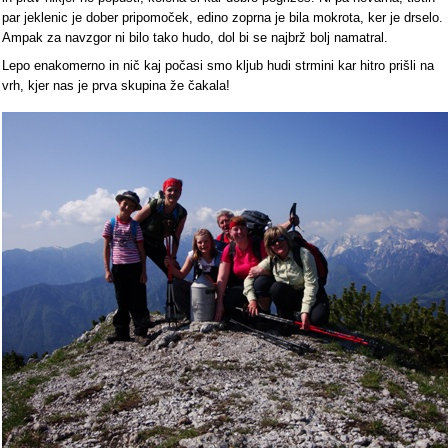
par jeklenic je dober pripomoček, edino zoprna je bila mokrota, ker je drselo.
Ampak za navzgor ni bilo tako hudo, dol bi se najbrž bolj namatral.
Lepo enakomerno in nič kaj počasi smo kljub hudi strmini kar hitro prišli na
vrh, kjer nas je prva skupina že čakala!