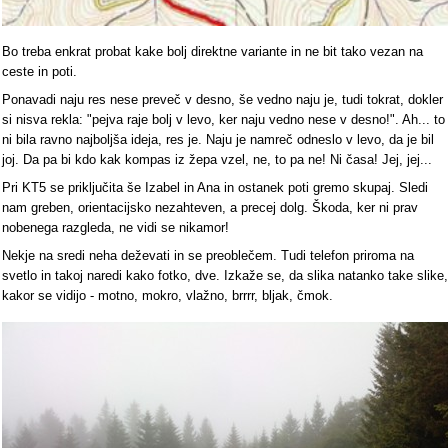
Bo treba enkrat probat kake bolj direktne variante in ne bit tako vezan na
ceste in poti.
Ponavadi naju res nese preveč v desno, še vedno naju je, tudi tokrat, dokler
si nisva rekla: "pejva raje bolj v levo, ker naju vedno nese v desno!". Ah... to
ni bila ravno najboljša ideja, res je. Naju je namreč odneslo v levo, da je bil
joj. Da pa bi kdo kak kompas iz žepa vzel, ne, to pa ne! Ni časa! Jej, jej...
Pri KT5 se priključita še Izabel in Ana in ostanek poti gremo skupaj. Sledi
nam greben, orientacijsko nezahteven, a precej dolg. Škoda, ker ni prav
nobenega razgleda, ne vidi se nikamor!
Nekje na sredi neha deževati in se preoblečem. Tudi telefon priroma na
svetlo in takoj naredi kako fotko, dve. Izkaže se, da slika natanko take slike,
kakor se vidijo - motno, mokro, vlažno, brrrr, bljak, čmok.