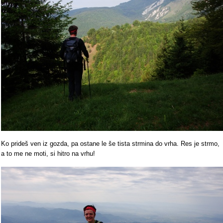
Ko prideš ven iz gozda, pa ostane le še tista strmina do vrha. Res je strmo,
a to me ne moti, si hitro na vrhu!