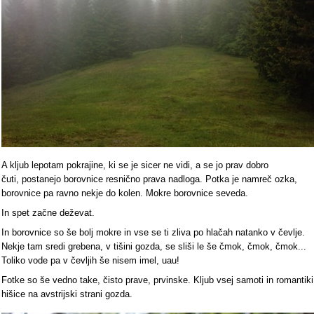
A kljub lepotam pokrajine, ki se je sicer ne vidi, a se jo prav dobro
čuti, postanejo borovnice resnično prava nadloga. Potka je namreč ozka,
borovnice pa ravno nekje do kolen. Mokre borovnice seveda.
In spet začne deževat.
In borovnice so še bolj mokre in vse se ti zliva po hlačah natanko v čevlje.
Nekje tam sredi grebena, v tišini gozda, se sliši le še čmok, čmok, čmok...
Toliko vode pa v čevljih še nisem imel, uau!
Fotke so še vedno take, čisto prave, prvinske. Kljub vsej samoti in romantiki
hišice na avstrijski strani gozda.