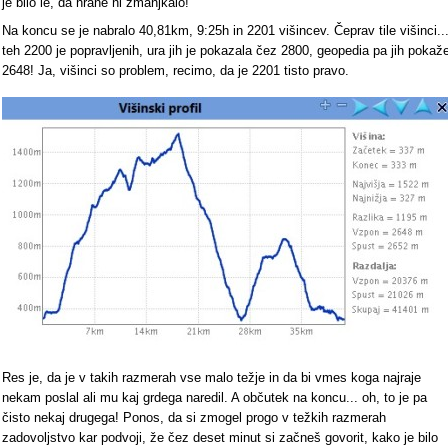
je bilo le, da hrane ni zmanjkalo!
Na koncu se je nabralo 40,81km, 9:25h in 2201 višincev. Čeprav tile višinci..
teh 2200 je popravljenih, ura jih je pokazala čez 2800, geopedia pa jih pokaž
2648! Ja, višinci so problem, recimo, da je 2201 tisto pravo.
Res je, da je v takih razmerah vse malo težje in da bi vmes koga najraje
nekam poslal ali mu kaj grdega naredil. A občutek na koncu... oh, to je pa
čisto nekaj drugega! Ponos, da si zmogel progo v težkih razmerah
zadovoljstvo kar podvoji, že čez deset minut si začneš govorit, kako je bilo