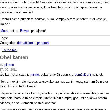
danes super in oh in sploh! Čez dve uri se dežja sploh ne spomniš več, zelo
dobro pa se spominjaš sonca, ki je tako lepo sijalo, pa čeprav vsakič le
po sedemnajst sekund!
Dobro znamo priredit te zadeve, ni kaj! Ampak v tem je potem tudi veselje,
kajne?
Muta
srečno,
Bovec
, prihajamo!
Tags:
Categories:
domači kraji
|
pr norch
|
To the top
|
Obel kamen
by
piskec
27. 05. 2011
Že kar nekaj časa je
minilo
, odkar smo šli zadnjič z
domžalčani
na izlet.
Tokrat nekaj malo nižjega, a vsekakor za nas zanimivega, saj tam še nisva
bila. Končno tudi Olševa!
Napoved je sicer bila kar ok, a je bilo za pričakovati kakšne nevihte, časi so
zdaj taki, zato je treba čimprej krenit in biti čimprej gor. Dol se lahko potem
vlečeš, če se vremenu posreči obdržat.
Lepi konci so tam, lepi, a tako presneto odmaknjeni, vožnja se mi je zdela