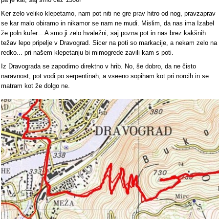
Ker zelo veliko klepetamo, nam pot niti ne gre prav hitro od nog, pravzaprav
se kar malo obiramo in nikamor se nam ne mudi. Mislim, da nas ima Izabel
že poln kufer... A smo ji zelo hvaležni, saj pozna pot in nas brez kakšnih
težav lepo pripelje v Dravograd. Sicer na poti so markacije, a nekam zelo na
redko... pri našem klepetanju bi mimogrede zavili kam s poti.
Iz Dravograda se zapodimo direktno v hrib. No, še dobro, da ne čisto
naravnost, pot vodi po serpentinah, a vseeno sopiham kot pri norcih in se
matram kot že dolgo ne.