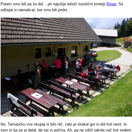
Potem smo bili pa že dol... pri najvišje ležeči turistični kmetiji
Rogar
. Se
odžejat in namalicat, ker smo bili pridni.
No, Tamaučku vse skupaj ni bilo nič, zato je skakal gor in dol kot navit, le
sem in tja se je delal, da spi in počiva. Ah, pa ne zdrži takole več kot sedem