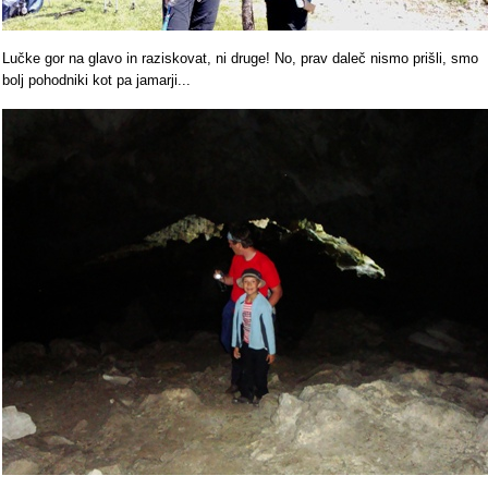
Lučke gor na glavo in raziskovat, ni druge! No, prav daleč nismo prišli, smo
bolj pohodniki kot pa jamarji...