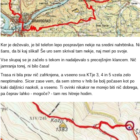
Ker je deževalo, je bil telefon lepo pospravljen nekje na sredini nahrbtnika. Ni
šans, da bi kaj slikal! Še uro sem skrival tam nekje, naj meri po svoje.
Vse skupaj se je začelo s tekom in nadaljevalo s precejšnjim klancem. Nič
jamranja torej, ni bilo časa!
Trasa ni bila prav nič zafrknjena, a vseeno sva KTje 3, 4 in 5 vzela zelo
neoptimalno. Sicer zase vem, da sem strmo v hrib še bolj počasen kot po
kaki daljšnici naokoli, a vseeno. Ti ovinki nikakor ne morejo biti nič dobrega,
pa čeprav lahko - mogoče? - tam res hitreje hodim.