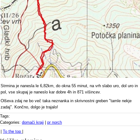
Strmina je nanesla le 6,82km, do okna 55 minut, na vrh slabo uro, dol uro in
pol, vse skupaj je naneslo kar dobre 4h in 871 višincev.
Olševa zdaj ne bo več taka neznanka in skrivnostni greben "tamle nekje
zadaj". Končno, dolgo je trajalo!
Tags:
Categories:
domači kraji
|
pr norch
|
To the top
|