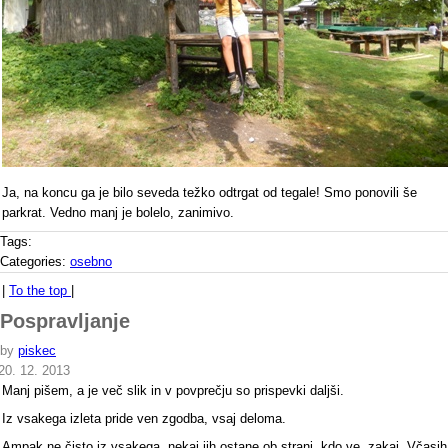
Ja, na koncu ga je bilo seveda težko odtrgat od tegale! Smo ponovili še
parkrat. Vedno manj je bolelo, zanimivo.
Tags:
Categories:
osebno
|
To the top
|
Pospravljanje
by
piskec
20. 12. 2013
Manj pišem, a je več slik in v povprečju so prispevki daljši.
Iz vsakega izleta pride ven zgodba, vsaj deloma.
Ampak ne čisto iz vsakega, nekaj jih ostane ob strani, kdo ve, zakaj. Včasih