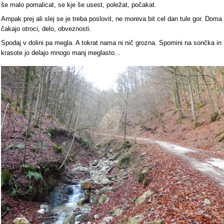
še malo pomalicat, se kje še usest, poležat, počakat.
Ampak prej ali slej se je treba poslovit, ne moreva bit cel dan tule gor. Doma
čakajo otroci, delo, obveznosti.
Spodaj v dolini pa megla. A tokrat nama ni nič grozna. Spomini na sončka in
krasote jo delajo mnogo manj meglasto...