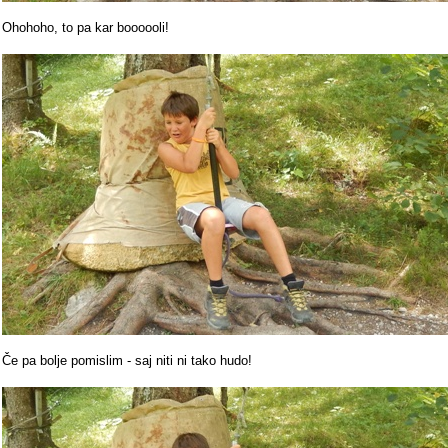
Ohohoho, to pa kar boooooli!
Če pa bolje pomislim - saj niti ni tako hudo!