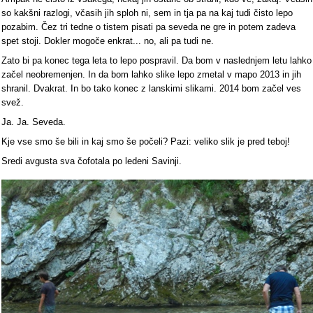
so kakšni razlogi, včasih jih sploh ni, sem in tja pa na kaj tudi čisto lepo
pozabim. Čez tri tedne o tistem pisati pa seveda ne gre in potem zadeva
spet stoji. Dokler mogoče enkrat... no, ali pa tudi ne.
Zato bi pa konec tega leta to lepo pospravil. Da bom v naslednjem letu lahko
začel neobremenjen. In da bom lahko slike lepo zmetal v mapo 2013 in jih
shranil. Dvakrat. In bo tako konec z lanskimi slikami. 2014 bom začel ves
svež.
Ja. Ja. Seveda.
Kje vse smo še bili in kaj smo še počeli? Pazi: veliko slik je pred teboj!
Sredi avgusta sva čofotala po ledeni Savinji.