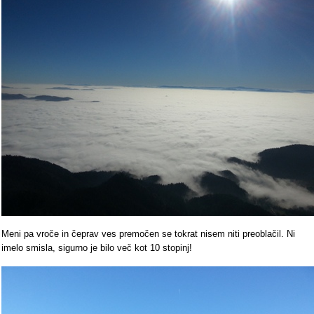
Meni pa vroče in čeprav ves premočen se tokrat nisem niti preoblačil. Ni
imelo smisla, sigurno je bilo več kot 10 stopinj!