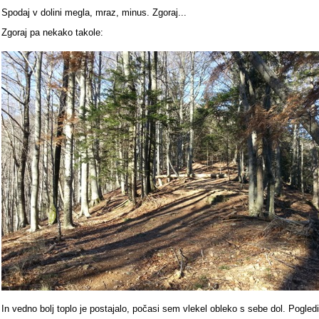
Spodaj v dolini megla, mraz, minus. Zgoraj...
Zgoraj pa nekako takole:
In vedno bolj toplo je postajalo, počasi sem vlekel obleko s sebe dol. Pogledi