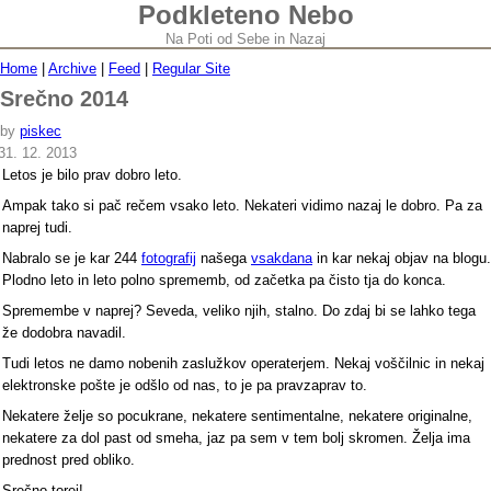
Podkleteno Nebo
Na Poti od Sebe in Nazaj
Home
|
Archive
|
Feed
|
Regular Site
Srečno 2014
by
piskec
31. 12. 2013
Letos je bilo prav dobro leto.
Ampak tako si pač rečem vsako leto. Nekateri vidimo nazaj le dobro. Pa za
naprej tudi.
Nabralo se je kar 244
fotografij
našega
vsakdana
in kar nekaj objav na blogu.
Plodno leto in leto polno sprememb, od začetka pa čisto tja do konca.
Spremembe v naprej? Seveda, veliko njih, stalno. Do zdaj bi se lahko tega
že dodobra navadil.
Tudi letos ne damo nobenih zaslužkov operaterjem. Nekaj voščilnic in nekaj
elektronske pošte je odšlo od nas, to je pa pravzaprav to.
Nekatere želje so pocukrane, nekatere sentimentalne, nekatere originalne,
nekatere za dol past od smeha, jaz pa sem v tem bolj skromen. Želja ima
prednost pred obliko.
Srečno torej!