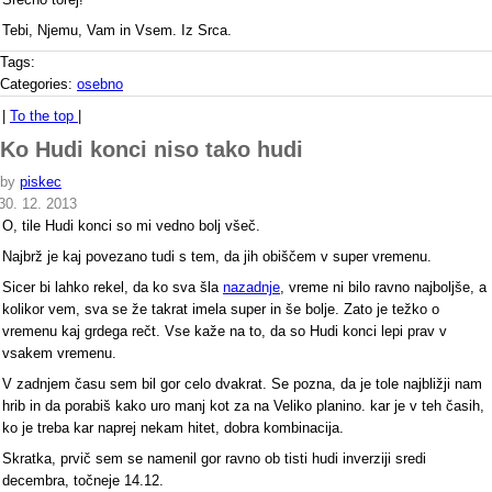
Tebi, Njemu, Vam in Vsem. Iz Srca.
Tags:
Categories:
osebno
|
To the top
|
Ko Hudi konci niso tako hudi
by
piskec
30. 12. 2013
O, tile Hudi konci so mi vedno bolj všeč.
Najbrž je kaj povezano tudi s tem, da jih obiščem v super vremenu.
Sicer bi lahko rekel, da ko sva šla
nazadnje
, vreme ni bilo ravno najboljše, a
kolikor vem, sva se že takrat imela super in še bolje. Zato je težko o
vremenu kaj grdega rečt. Vse kaže na to, da so Hudi konci lepi prav v
vsakem vremenu.
V zadnjem času sem bil gor celo dvakrat. Se pozna, da je tole najbližji nam
hrib in da porabiš kako uro manj kot za na Veliko planino. kar je v teh časih,
ko je treba kar naprej nekam hitet, dobra kombinacija.
Skratka, prvič sem se namenil gor ravno ob tisti hudi inverziji sredi
decembra, točneje 14.12.