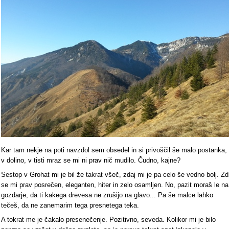
Kar tam nekje na poti navzdol sem obsedel in si privoščil še malo postanka,
v dolino, v tisti mraz se mi ni prav nič mudilo. Čudno, kajne?
Sestop v Grohat mi je bil že takrat všeč, zdaj mi je pa celo še vedno bolj. Zd
se mi prav posrečen, eleganten, hiter in zelo osamljen. No, pazit moraš le na
gozdarje, da ti kakega drevesa ne zrušijo na glavo... Pa še malce lahko
tečeš, da ne zanemarim tega presnetega teka.
A tokrat me je čakalo presenečenje. Pozitivno, seveda. Kolikor mi je bilo