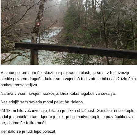
V slabe pol ure sem šel skozi par prekrasnih plasti, ki so si v tej inverziji
sledile povsem drugače, kakor smo vajeni. A tudi zato je bila najbrž izkušnja
nadvse presenetljiva.
Narava v vsem svojem razkošju. Brez kakršnegakoli varčevanja.
Naslednjič sem seveda moral peljat še Heleno.
28.12. ni bilo več inverzije, bila pa je nizka oblačnost. Gor sicer ni bilo toplo,
a bil je sonček in tam, kjer te je ujel, je bilo nadvse toplo in prav čudila sva
se, da ima še toliko moči!
Ker dalo se je tudi lepo poležat!