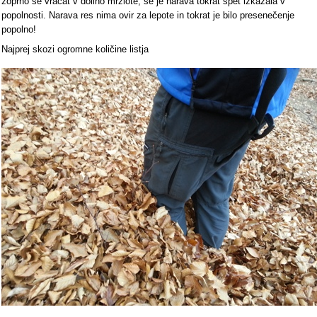
zoprno se vračat v dolino mrzlote, se je narava tokrat spet izkazala v
popolnosti. Narava res nima ovir za lepote in tokrat je bilo presenečenje
popolno!
Najprej skozi ogromne količine listja