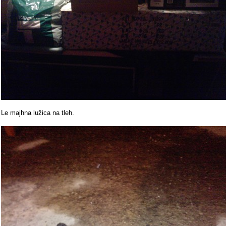
Le majhna lužica na tleh.