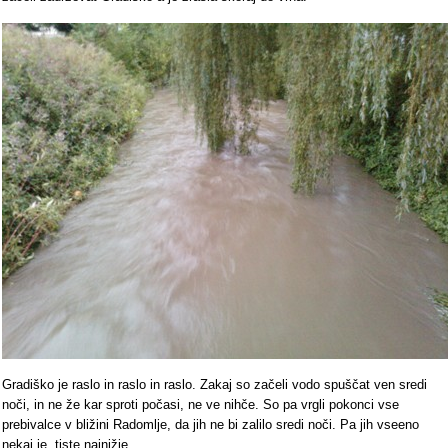
Gradiško je raslo in raslo in raslo. Zakaj so začeli vodo spuščat ven sredi
noči, in ne že kar sproti počasi, ne ve nihče. So pa vrgli pokonci vse
prebivalce v bližini Radomlje, da jih ne bi zalilo sredi noči. Pa jih vseeno
nekaj je, tiste najnižje.