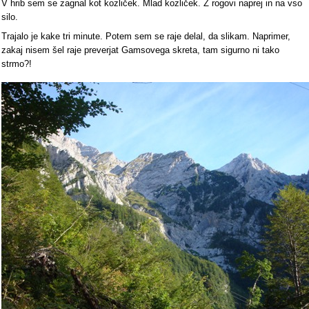
V hrib sem se zagnal kot kozliček. Mlad kozliček. Z rogovi naprej in na vso
silo.
Trajalo je kake tri minute. Potem sem se raje delal, da slikam. Naprimer,
zakaj nisem šel raje preverjat Gamsovega skreta, tam sigurno ni tako
strmo?!