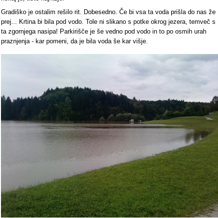
Gradiško je ostalim rešilo rit. Dobesedno. Če bi vsa ta voda prišla do nas že
prej... Krtina bi bila pod vodo. Tole ni slikano s potke okrog jezera, temveč s
ta zgornjega nasipa! Parkirišče je še vedno pod vodo in to po osmih urah
praznjenja - kar pomeni, da je bila voda še kar višje.