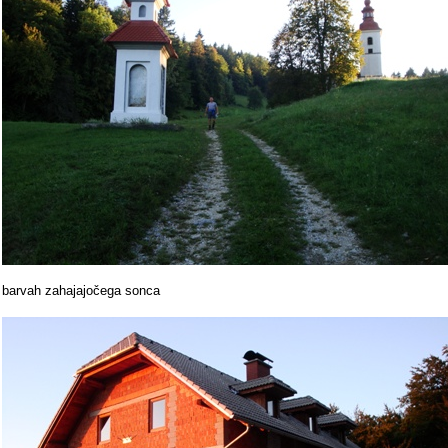
barvah zahajajočega sonca