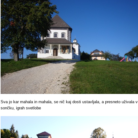
Sva jo kar mahala in mahala, se nič kaj dosti ustavljala, a presneto uživala v
sončku, igrah svetlobe