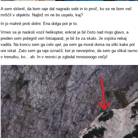
A sem sklenil, da bom raje dal nagrado sebi in to prvič, ko se ne bom več
mrščil v objektiv. Najbrž mi ne bo uspelo, kaj?
In jo mahnil proti dolini. Ena dolga pot je to.
Vmes se je naokoli vozil helikopter, enkrat je bil čisto nad mojo glavo, a
preden sem potegnil ven fotoaparat, je bil že za skalo. Je vojska nekaj
vadila. Na koncu sem ga celo ujel, pa sem ga moral doma na sliki kake pol
ure iskat. Zato sem ga raje označil, ker je neverjetno, da sem ga slikal ravno
v trenutku, ko... ah. In v resnici je zgledal mnooooogo večji!