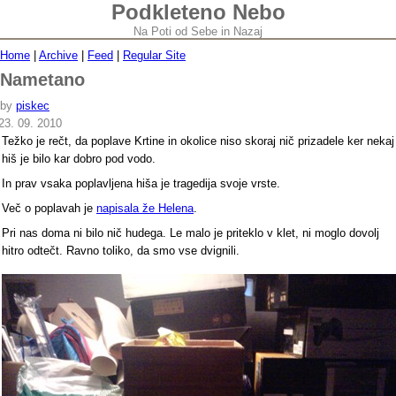
Podkleteno Nebo
Na Poti od Sebe in Nazaj
Home
|
Archive
|
Feed
|
Regular Site
Nametano
by
piskec
23. 09. 2010
Težko je rečt, da poplave Krtine in okolice niso skoraj nič prizadele ker nekaj
hiš je bilo kar dobro pod vodo.
In prav vsaka poplavljena hiša je tragedija svoje vrste.
Več o poplavah je
napisala že Helena
.
Pri nas doma ni bilo nič hudega. Le malo je priteklo v klet, ni moglo dovolj
hitro odtečt. Ravno toliko, da smo vse dvignili.