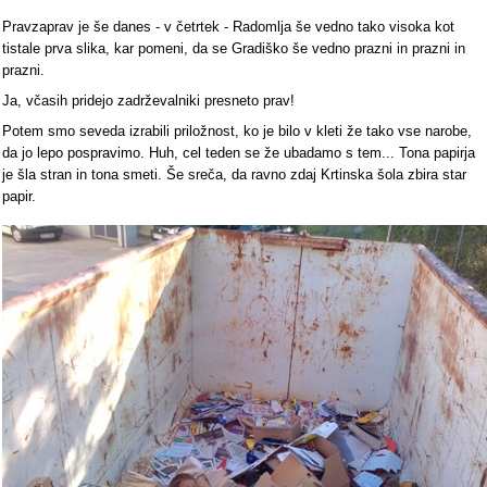
Pravzaprav je še danes - v četrtek - Radomlja še vedno tako visoka kot
tistale prva slika, kar pomeni, da se Gradiško še vedno prazni in prazni in
prazni.
Ja, včasih pridejo zadrževalniki presneto prav!
Potem smo seveda izrabili priložnost, ko je bilo v kleti že tako vse narobe,
da jo lepo pospravimo. Huh, cel teden se že ubadamo s tem... Tona papirja
je šla stran in tona smeti. Še sreča, da ravno zdaj Krtinska šola zbira star
papir.