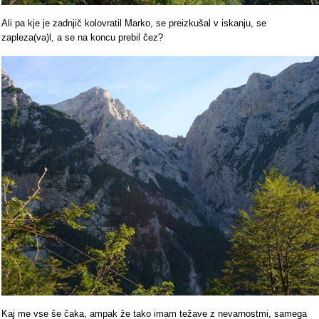
Ali pa kje je zadnjič kolovratil Marko, se preizkušal v iskanju, se
zapleza(va)l, a se na koncu prebil čez?
Kaj me vse še čaka, ampak že tako imam težave z nevarnostmi, samega