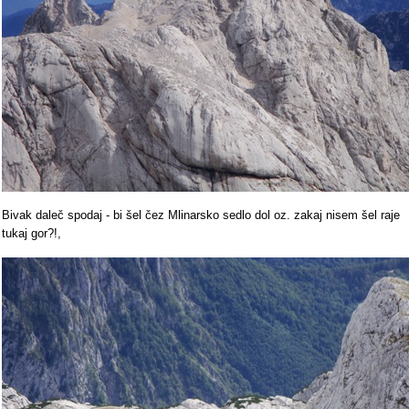
Bivak daleč spodaj - bi šel čez Mlinarsko sedlo dol oz. zakaj nisem šel raje
tukaj gor?!,