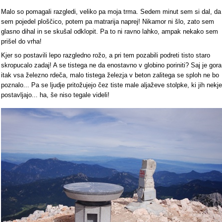
Malo so pomagali razgledi, veliko pa moja trma. Sedem minut sem si dal, da
sem pojedel ploščico, potem pa matrarija naprej! Nikamor ni šlo, zato sem
glasno dihal in se skušal odklopit. Pa to ni ravno lahko, ampak nekako sem
prišel do vrha!
Kjer so postavili lepo razgledno rožo, a pri tem pozabili podreti tisto staro
skropucalo zadaj! A se tistega ne da enostavno v globino poriniti? Saj je gora
itak vsa železno rdeča, malo tistega železja v beton zalitega se sploh ne bo
poznalo... Pa se ljudje pritožujejo čez tiste male aljaževe stolpke, ki jih nekje
postavljajo... ha, še niso tegale videli!