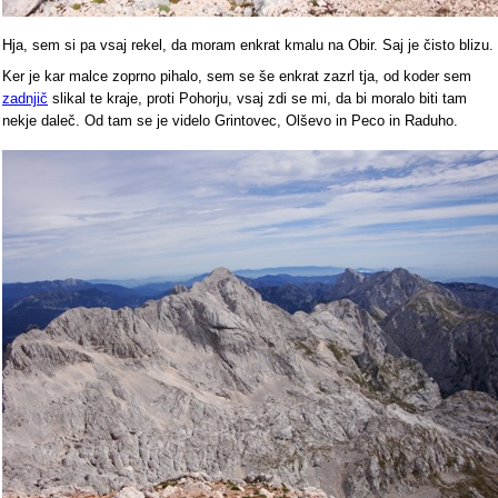
Hja, sem si pa vsaj rekel, da moram enkrat kmalu na Obir. Saj je čisto blizu.
Ker je kar malce zoprno pihalo, sem se še enkrat zazrl tja, od koder sem
zadnjič
slikal te kraje, proti Pohorju, vsaj zdi se mi, da bi moralo biti tam
nekje daleč. Od tam se je videlo Grintovec, Olševo in Peco in Raduho.