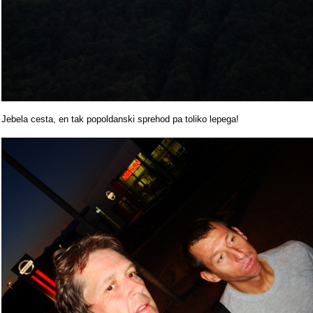
Jebela cesta, en tak popoldanski sprehod pa toliko lepega!