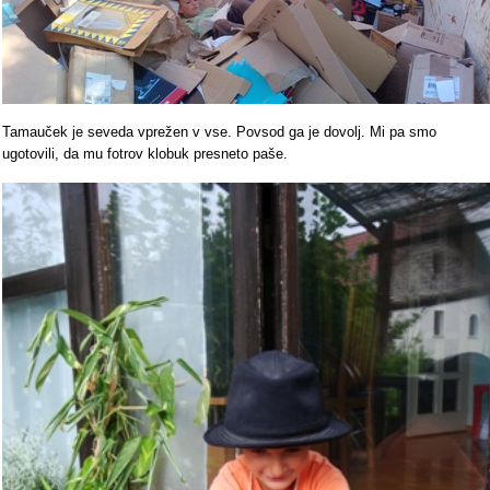
Tamauček je seveda vprežen v vse. Povsod ga je dovolj. Mi pa smo
ugotovili, da mu fotrov klobuk presneto paše.