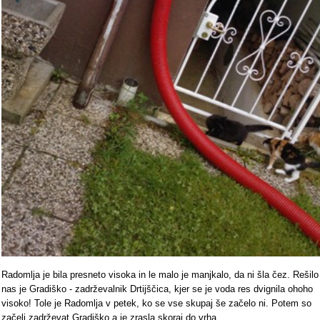
Radomlja je bila presneto visoka in le malo je manjkalo, da ni šla čez. Rešilo
nas je Gradiško - zadrževalnik Drtijščica, kjer se je voda res dvignila ohoho
visoko! Tole je Radomlja v petek, ko se vse skupaj še začelo ni. Potem so
začeli zadrževat Gradiško a je zrasla skoraj do vrha.