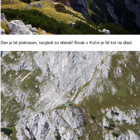
Dan je bil prekrasen, razgledi so obetali! Bivak v Kočni je bil kot na dlani: