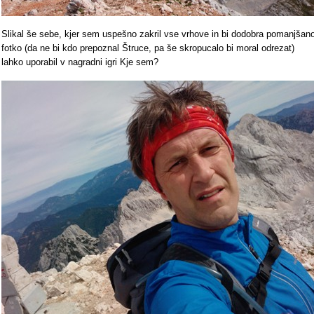
Slikal še sebe, kjer sem uspešno zakril vse vrhove in bi dodobra pomanjšan
fotko (da ne bi kdo prepoznal Štruce, pa še skropucalo bi moral odrezat)
lahko uporabil v nagradni igri Kje sem?