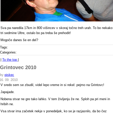
Sva pa naredila 17km in 800 višincev v skoraj točno treh urah. To bo nekako
tri sedmine Ultre, ostalo bo pa treba še prehodit!
Mogoče danes še en del?
Tags:
Categories:
|
To the top
|
Grintovec 2010
by
piskec
16. 09. 2010
V sredo sem se zbudil, videl lepo vreme in si rekel: pejmo na Grintovc!
Japajade.
Nobena stvar ne gre tako lahko. V tem življenju že ne. Sploh pa pri meni in
hribih ne.
Vsa stvar ima začetek nekje v ponedeljek, ko se je razjasnilo, da bo čez