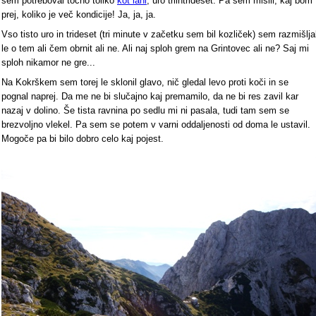
sem potreboval točno toliko
kot lani
, uro triintrideset. Pa sem mislil, kaj bom
prej, koliko je več kondicije! Ja, ja, ja.
Vso tisto uro in trideset (tri minute v začetku sem bil kozliček) sem razmišlja
le o tem ali čem obrnit ali ne. Ali naj sploh grem na Grintovec ali ne? Saj mi
sploh nikamor ne gre...
Na Kokrškem sem torej le sklonil glavo, nič gledal levo proti koči in se
pognal naprej. Da me ne bi slučajno kaj premamilo, da ne bi res zavil kar
nazaj v dolino. Še tista ravnina po sedlu mi ni pasala, tudi tam sem se
brezvoljno vlekel. Pa sem se potem v varni oddaljenosti od doma le ustavil.
Mogoče pa bi bilo dobro celo kaj pojest.