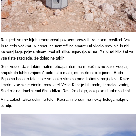
Razgledi so me kljub zmatranosti povsem prevzeli. Vse sem poslikal. Vse.
In to celo večkrat. V soncu se namreč na aparatu ni videlo prav nič in niti
najmanjšega pojma nisem imel ali slike uspevajo ali ne. Pa bi mi bilo žal za
vse tiste razglede, že dolgo ne takih!
Sem vedel, da s takim malim fotoaparatom ne moreš ravno zajet vsega,
ampak da lahko zajameš celo tako malo, mi pa še ni bilo jasno. Beda.
Popolna beda in tele slike se lahko skrijejo pred tistimi v moji glavi! Kake
lepote, vse se je videlo, prav vse! Veliki Klek je bil tamle, le malce zadaj,
Snežnik na drugi strani čisto blizu. Res, že dolgo, dolgo se ni tako videlo!
A na žalost lahko delim le tole - Kočna in le sum na nekaj belega nekje v
ozadju: