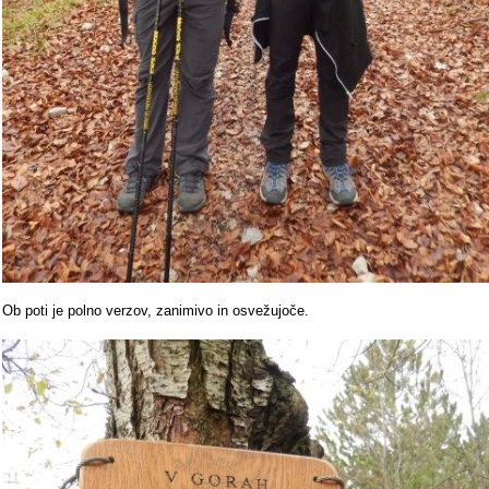
Ob poti je polno verzov, zanimivo in osvežujoče.