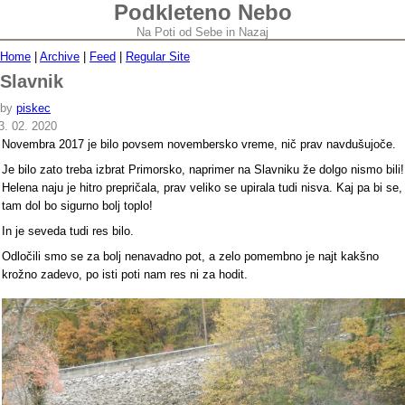
Podkleteno Nebo
Na Poti od Sebe in Nazaj
Home
|
Archive
|
Feed
|
Regular Site
Slavnik
by
piskec
3. 02. 2020
Novembra 2017 je bilo povsem novembersko vreme, nič prav navdušujoče.
Je bilo zato treba izbrat Primorsko, naprimer na Slavniku že dolgo nismo bili!
Helena naju je hitro prepričala, prav veliko se upirala tudi nisva. Kaj pa bi se,
tam dol bo sigurno bolj toplo!
In je seveda tudi res bilo.
Odločili smo se za bolj nenavadno pot, a zelo pomembno je najt kakšno
krožno zadevo, po isti poti nam res ni za hodit.