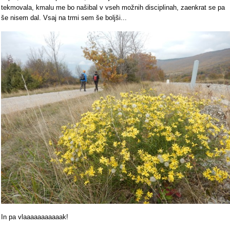
tekmovala, kmalu me bo našibal v vseh možnih disciplinah, zaenkrat se pa
še nisem dal. Vsaj na trmi sem še boljši...
In pa vlaaaaaaaaaaak!