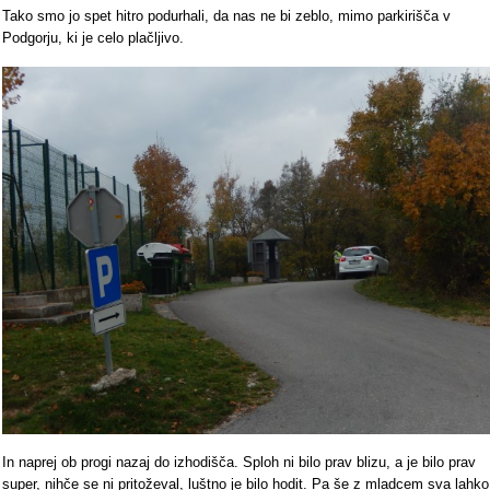
Tako smo jo spet hitro podurhali, da nas ne bi zeblo, mimo parkirišča v
Podgorju, ki je celo plačljivo.
In naprej ob progi nazaj do izhodišča. Sploh ni bilo prav blizu, a je bilo prav
super, nihče se ni pritoževal, luštno je bilo hodit. Pa še z mladcem sva lahko