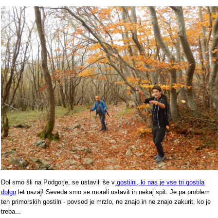
Dol smo šli na Podgorje, se ustavili še v
gostilni, ki nas je vse tri gostila
dolgo
let nazaj! Seveda smo se morali ustavit in nekaj spit. Je pa problem
teh primorskih gostiln - povsod je mrzlo, ne znajo in ne znajo zakurit, ko je
treba...