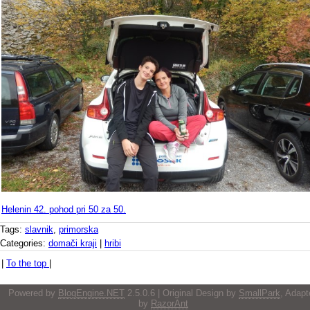
Helenin 42. pohod pri 50 za 50.
Tags:
slavnik
,
primorska
Categories:
domači kraji
|
hribi
|
To the top
|
Powered by
BlogEngine.NET
2.5.0.6 | Original Design by
SmallPark
, Adapt
by
RazorAnt