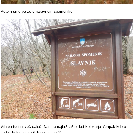
Potem smo pa že v naravnem spomeniku.
Vrh pa tudi ni več daleč. Nam je najbrž lažje, kot kolesarju. Ampak kdo bi
vedel, kolesarji so itak norci, a ne?