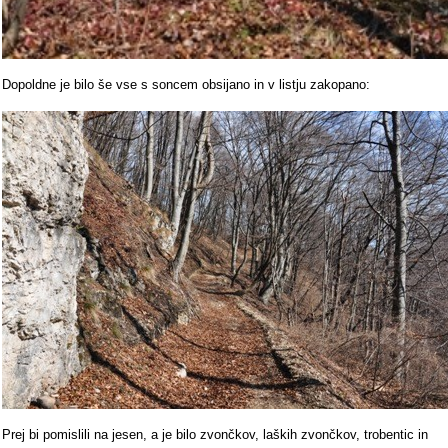
Dopoldne je bilo še vse s soncem obsijano in v listju zakopano:
Prej bi pomislili na jesen, a je bilo zvončkov, laških zvončkov, trobentic in