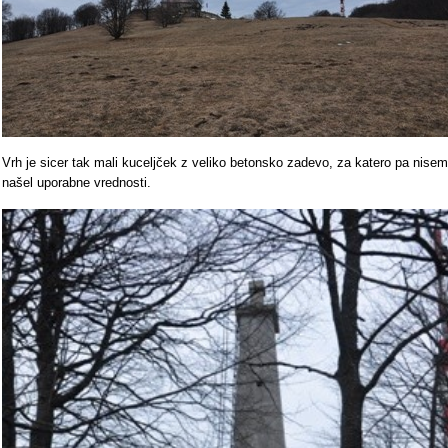
Vrh je sicer tak mali kuceljček z veliko betonsko zadevo, za katero pa nisem
našel uporabne vrednosti.