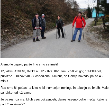
A smo le uspeli, pa še fino smo se imeli!
12,57km, 4:39:48, 993kCal, 125/168, 1020 vm. 2:58:28 gor, 1:41:00 dol,
približno. Trdinov vrh - Gospodična 56minut, do Gabrja navzdol pa še 45
minut.
Res smo šli počasi, a izlet ni bil namenjen treningu in tekanju po hribih. Malo
pa lahko tudi uživamo!
Je pa res, da me, kljub vsej počasnosti, danes vseeno bolijo meča. Kako je
pa TO možno???