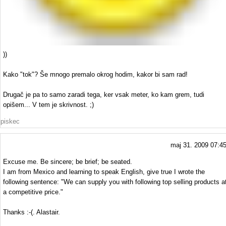
))
Kako "tok"? Še mnogo premalo okrog hodim, kakor bi sam rad!
Drugač je pa to samo zaradi tega, ker vsak meter, ko kam grem, tudi
opišem... V tem je skrivnost. ;)
piskec
maj 31. 2009 07:4
Excuse me. Be sincere; be brief; be seated.
I am from Mexico and learning to speak English, give true I wrote the
following sentence: "We can supply you with following top selling products a
a competitive price."
Thanks :-(. Alastair.