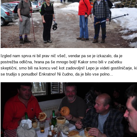
Izgled nam sprva ni bil prav nič všeč, vendar pa se je izkazalo, da je
postrežba odlična, hrana pa še mnogo bolj! Kakor smo bili v začetku
skeptični, smo bili na koncu več kot zadovoljni! Lepo je videti gostilničarje, k
se trudijo s ponudbo! Enkratno! Ni čudno, da je bilo vse polno...