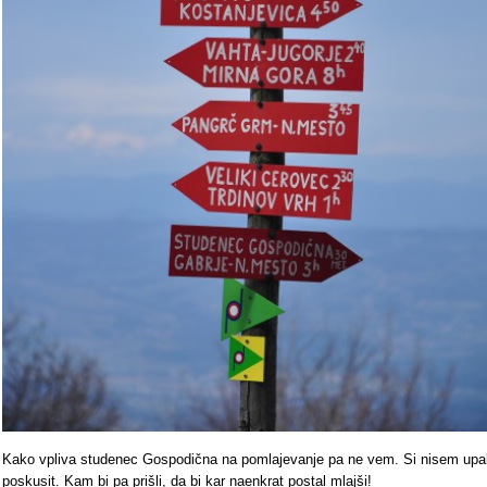
Kako vpliva studenec Gospodična na pomlajevanje pa ne vem. Si nisem upa
poskusit. Kam bi pa prišli, da bi kar naenkrat postal mlajši!