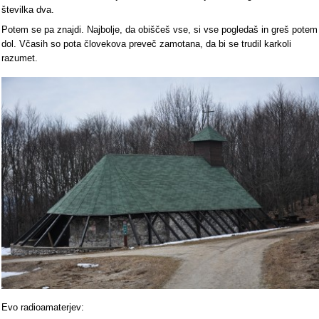
številka dva.
Potem se pa znajdi. Najbolje, da obiščeš vse, si vse pogledaš in greš potem
dol. Včasih so pota človekova preveč zamotana, da bi se trudil karkoli
razumet.
Evo radioamaterjev: