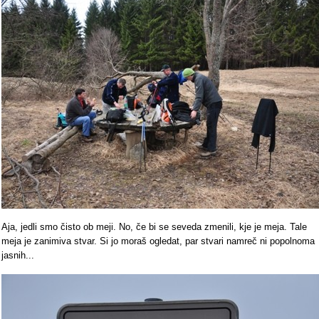
Aja, jedli smo čisto ob meji. No, če bi se seveda zmenili, kje je meja. Tale
meja je zanimiva stvar. Si jo moraš ogledat, par stvari namreč ni popolnoma
jasnih...