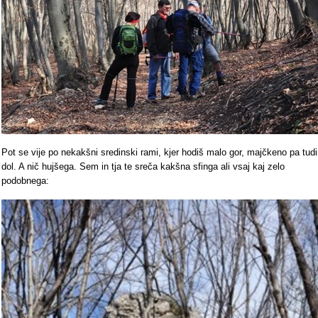
Pot se vije po nekakšni sredinski rami, kjer hodiš malo gor, majčkeno pa tudi
dol. A nič hujšega. Sem in tja te sreča kakšna sfinga ali vsaj kaj zelo
podobnega: