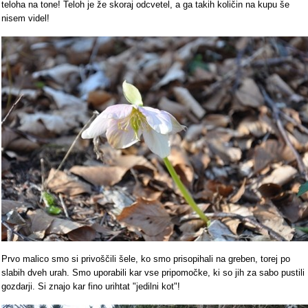
teloha na tone! Teloh je že skoraj odcvetel, a ga takih količin na kupu še
nisem videl!
Prvo malico smo si privoščili šele, ko smo prisopihali na greben, torej po
slabih dveh urah. Smo uporabili kar vse pripomočke, ki so jih za sabo pustili
gozdarji. Si znajo kar fino urihtat "jedilni kot"!