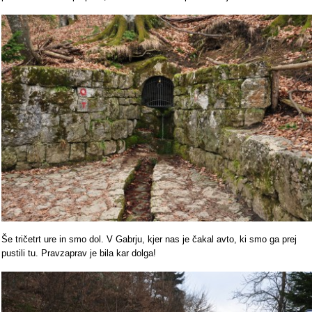
Še tričetrt ure in smo dol. V Gabrju, kjer nas je čakal avto, ki smo ga prej
pustili tu. Pravzaprav je bila kar dolga!