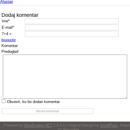
Alastair
Dodaj komentar
Ime*
E-mail*
7+4 =
b
i
u
quote
Komentar
Predogled
Obvesti, ko bo dodan komentar
Powered by
BlogEngine.NET
2.5.0.6 | Original Design by
SmallPark
, Adapt
by
RazorAnt