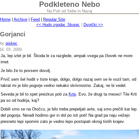
Podkleteno Nebo
Na Poti od Sebe in Nazaj
Home
|
Archive
|
Feed
|
Regular Site
<< Hudo zgodaj. Skoraj.
|
Dvojčki >>
Gorjanci
by
piskec
16. 03. 2009
Ja, lep izlet je bil. Škoda le za razglede, ampak vsega pa človek ne more
imet.
Je bilo že to povsem dovolj.
Prvič sem šel hodit v tiste kraje, dolgo, dolgo nazaj sem se le vozil tam, od
takrat mi je bilo pogorje vedno nekako skrivnostno. Zakaj, ne bi vedel.
Seveda je bil to spet preizkus poti za
Krte
. Evo, že drugi ta mesec! Tile Krti
pa so od hudirja, kaj?
Dobili smo se na Otočcu, je bilo treba prepeljati avte, saj smo prečili kar lep
del pogorja. Neradi hodimo gor in dol po isti poti! Na grad pa naju vežejo
presneto lepi spomini zato je vedno lepo postopati okrog tistih krajev.