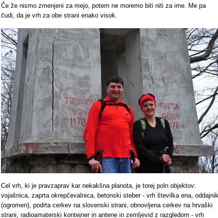
Če že nismo zmenjeni za mejo, potem ne moremo biti niti za ime. Me pa
čudi, da je vrh za obe strani enako visok.
Cel vrh, ki je pravzaprav kar nekakšna planota, je torej poln objektov:
vojašnica, zaprta okrepčevalnica, betonski steber - vrh številka ena, oddajni
(ogromen), podrta cerkev na slovenski strani, obnovljena cerkev na hrvaški
strani, radioamaterski kontejner in antene in zemljevid z razgledom - vrh