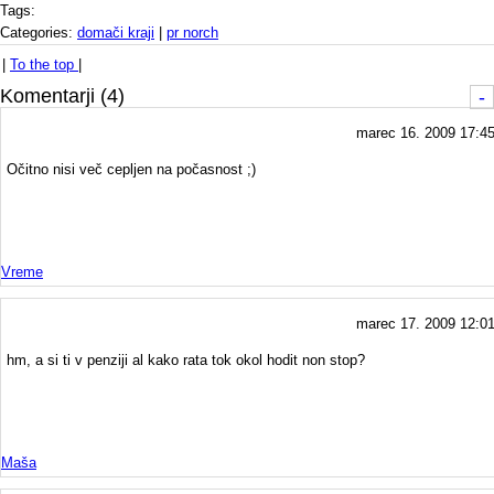
Tags:
Categories:
domači kraji
|
pr norch
|
To the top
|
Komentarji (4)
-
marec 16. 2009 17:4
Očitno nisi več cepljen na počasnost ;)
Vreme
marec 17. 2009 12:0
hm, a si ti v penziji al kako rata tok okol hodit non stop?
Maša