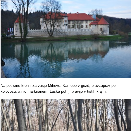
Na pot smo krenili za vasjo Mihovo. Kar lepo v gozd, pravzaprav po
kolovozu, a nič markiranem. Laška pot, ji pravijo v tistih krajih.