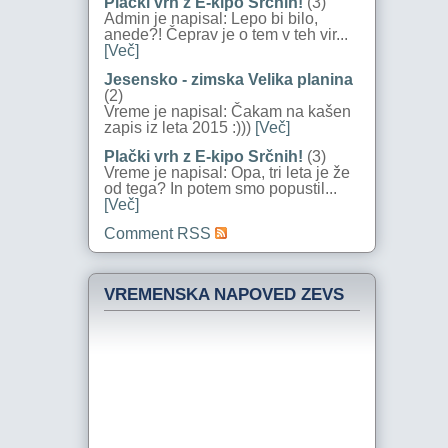
Plački vrh z E-kipo Srčnih!
(3)
Admin je napisal: Lepo bi bilo,
anede?! Čeprav je o tem v teh vir...
[Več]
Jesensko - zimska Velika planina
(2)
Vreme je napisal: Čakam na kašen
zapis iz leta 2015 :)))
[Več]
Plački vrh z E-kipo Srčnih!
(3)
Vreme je napisal: Opa, tri leta je že
od tega? In potem smo popustil...
[Več]
Comment RSS
VREMENSKA NAPOVED ZEVS