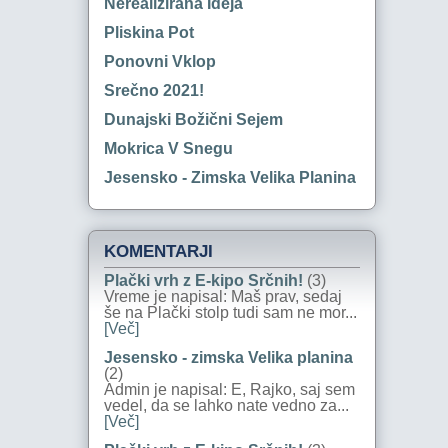
Nerealizirana Ideja
Pliskina Pot
Ponovni Vklop
Srečno 2021!
Dunajski Božični Sejem
Mokrica V Snegu
Jesensko - Zimska Velika Planina
KOMENTARJI
Plački vrh z E-kipo Srčnih!
(3)
Vreme je napisal: Maš prav, sedaj
še na Plački stolp tudi sam ne mor...
[Več]
Jesensko - zimska Velika planina
(2)
Admin je napisal: E, Rajko, saj sem
vedel, da se lahko nate vedno za...
[Več]