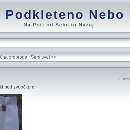
Podkleteno Nebo
Na Poti od Sebe in Nazaj
L
ična preproga
|
Širni svet >>
15. apri
rekt pod zvončkom: