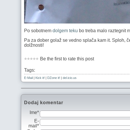
Po sobotnem
dolgem teku
bo treba malo raztegnit m
Pa za dober golaž se vedno splača kam it. Sploh, če
dolžnosti!
Be the first to rate this post
Tags:
E-Mail
|
Kick it!
|
DZone it!
|
del.icio.us
Dodaj komentar
Ime*
E-
mail*