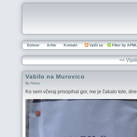
Domov
Arhiv
Kontakt
Vpiši se
Filter by APM
<< Vijol
Vabilo na Murovico
By
Piskec
Ko sem včeraj prisopihal gor, me je čakalo tole, di