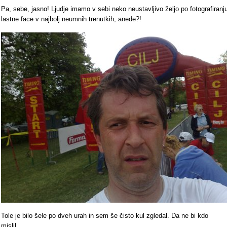
Pa, sebe, jasno! Ljudje imamo v sebi neko neustavljivo željo po fotografiranj
lastne face v najbolj neumnih trenutkih, anede?!
Tole je bilo šele po dveh urah in sem še čisto kul zgledal. Da ne bi kdo
mislil...