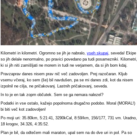
Kilometri in kilometri. Ogromno se jih je nabralo,
vseh skupaj
, seveda! Ekipe
so jih delale nenormalno, po pravici povedano pa tudi posamezniki. Kilometri
ki si jih niti zamišljati ne morem in tudi ne verjamem, da si jih bom kdaj.
Pravzaprav danes nisem prav nič več zadovoljen. Prej razočaran. Kljub
vsemu včeraj, ko sem (še) bil navdušen, pa se mi danes zdi, kot da nisem
izpolnil ne cilja, ne pričakovanj. Lastnih pričakovanj, seveda.
In to je en tak zoprn občutek. Sem se ga nemara nalezel?
Podatki in vse ostalo, kažejo popolnoma drugačno podobo. Moral (MORAL!)
bi biti več kot zadovoljen!
Po moji uri: 35.80km, 5:21:41, 3290kCal, 8:59/km, 156/177, 731 vm. Uradno,
18 krogov, 34.326, 4:35:52.
Plan je bil, da odtečem mali maraton, upal sem na do dve uri in pol. Pa so