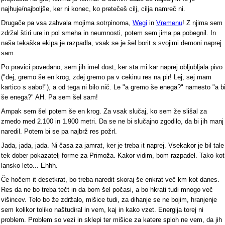
najhuje/najboljše, ker ni konec, ko pretečeš cilj, cilja namreč ni.
Drugače pa vsa zahvala mojima sotrpinoma,
Wegi
in
Vremenu
! Z njima sem
zdržal štiri ure in pol smeha in neumnosti, potem sem jima pa pobegnil. In
naša tekaška ekipa je razpadla, vsak se je šel borit s svojimi demoni naprej
sam.
Po pravici povedano, sem jih imel dost, ker sta mi kar naprej obljubljala pivo
("dej, gremo še en krog, zdej gremo pa v cekinu res na pir! Lej, sej mam
kartico s sabo!"), a od tega ni bilo nič. Le "a gremo še enega?" namesto "a b
še enega?" AH. Pa sem šel sam!
Ampak sem šel potem še en krog. Za vsak slučaj, ko sem že slišal za
zmedo med 2.100 in 1.900 metri. Da se ne bi slučajno zgodilo, da bi jih manj
naredil. Potem bi se pa najbrž res požrl.
Jada, jada, jada. Ni časa za jamrat, ker je treba it naprej. Vsekakor je bil tale
tek dober pokazatelj forme za Primoža. Kakor vidim, bom razpadel. Tako kot
lansko leto... Ehhh.
Če hočem it desetkrat, bo treba naredit skoraj še enkrat več km kot danes.
Res da ne bo treba tečt in da bom šel počasi, a bo hkrati tudi mnogo več
višincev. Telo bo že zdržalo, mišice tudi, za dihanje se ne bojim, hranjenje
sem kolikor toliko naštudiral in vem, kaj in kako vzet. Energija torej ni
problem. Problem so vezi in sklepi ter mišice za katere sploh ne vem, da jih