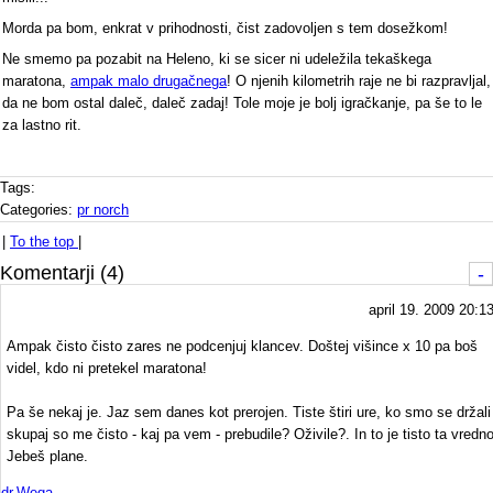
Morda pa bom, enkrat v prihodnosti, čist zadovoljen s tem dosežkom!
Ne smemo pa pozabit na Heleno, ki se sicer ni udeležila tekaškega
maratona,
ampak malo drugačnega
! O njenih kilometrih raje ne bi razpravljal,
da ne bom ostal daleč, daleč zadaj! Tole moje je bolj igračkanje, pa še to le
za lastno rit.
Tags:
Categories:
pr norch
|
To the top
|
Komentarji (4)
-
april 19. 2009 20:1
Ampak čisto čisto zares ne podcenjuj klancev. Doštej višince x 10 pa boš
videl, kdo ni pretekel maratona!
Pa še nekaj je. Jaz sem danes kot prerojen. Tiste štiri ure, ko smo se držali
skupaj so me čisto - kaj pa vem - prebudile? Oživile?. In to je tisto ta vredno
Jebeš plane.
dr.Wega