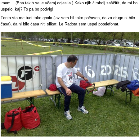
imam... (Ena takih se je včeraj oglasila.) Kako njih čimbolj zaščitit, da mi bo
uspelo, kaj? To pa bo podvig!
Fanta sta me tudi tako gnala (jaz sem bil tako počasen, da za drugo ni bilo
časa), da ni bilo časa niti slikat. Le Radota sem uspel potelefonat.