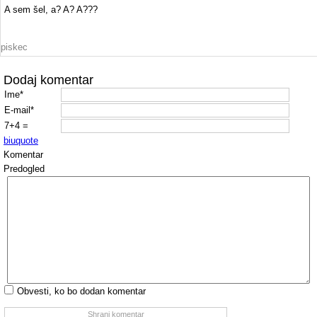
A sem šel, a? A? A???
piskec
Dodaj komentar
Ime*
E-mail*
7+4 =
b
i
u
quote
Komentar
Predogled
Obvesti, ko bo dodan komentar