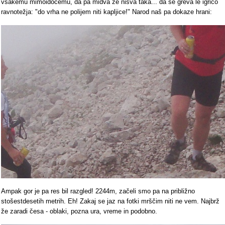
vsakemu mimoidočemu, da pa midva že nisva taka... da se greva le igrico
ravnotežja: "do vrha ne polijem niti kapljice!" Narod naš pa dokaze hrani:
Ampak gor je pa res bil razgled! 2244m, začeli smo pa na približno
stošestdesetih metrih. Eh! Zakaj se jaz na fotki mrščim niti ne vem. Najbrž
že zaradi česa - oblaki, pozna ura, vreme in podobno.