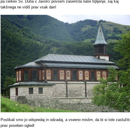
pa cerkev Sv. Duha v Javorci povsem zasenčila naše trpljenje, saj kaj
takšnega ne vidiš prav vsak dan!
Poslikali smo jo odspredaj in odzadaj, a vseeno mislim, da bi si tole zaslužil
prav poseben ogled!