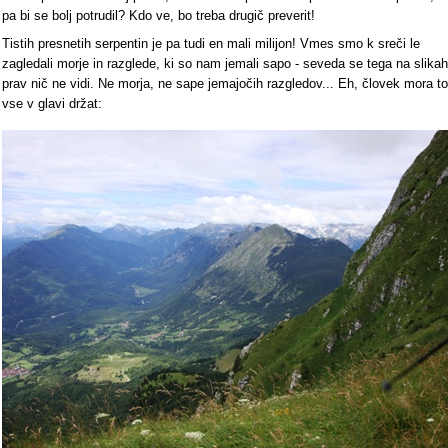
pa bi se bolj potrudil? Kdo ve, bo treba drugič preverit!
Tistih presnetih serpentin je pa tudi en mali milijon! Vmes smo k sreči le
zagledali morje in razglede, ki so nam jemali sapo - seveda se tega na slikah
prav nič ne vidi. Ne morja, ne sape jemajočih razgledov... Eh, človek mora to
vse v glavi držat: