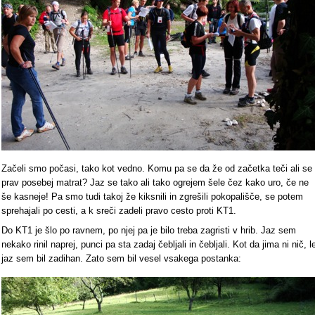
Začeli smo počasi, tako kot vedno. Komu pa se da že od začetka teči ali se
prav posebej matrat? Jaz se tako ali tako ogrejem šele čez kako uro, če ne
še kasneje! Pa smo tudi takoj že kiksnili in zgrešili pokopališče, se potem
sprehajali po cesti, a k sreči zadeli pravo cesto proti KT1.
Do KT1 je šlo po ravnem, po njej pa je bilo treba zagristi v hrib. Jaz sem
nekako rinil naprej, punci pa sta zadaj čebljali in čebljali. Kot da jima ni nič, l
jaz sem bil zadihan. Zato sem bil vesel vsakega postanka: