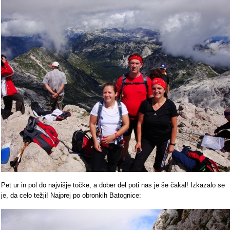
Pet ur in pol do najvišje točke, a dober del poti nas je še čakal! Izkazalo se
je, da celo težji! Najprej po obronkih Batognice: