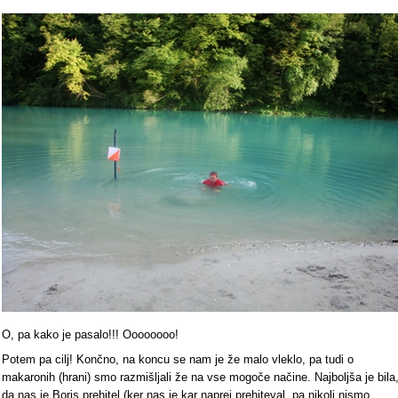
O, pa kako je pasalo!!! Oooooooo!
Potem pa cilj! Končno, na koncu se nam je že malo vleklo, pa tudi o
makaronih (hrani) smo razmišljali že na vse mogoče načine. Najboljša je bila
da nas je Boris prehitel (ker nas je kar naprej prehiteval, pa nikoli nismo