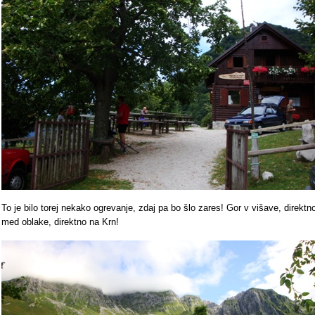
To je bilo torej nekako ogrevanje, zdaj pa bo šlo zares! Gor v višave, direktn
med oblake, direktno na Krn!