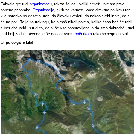
Zahvala gre tudi
organizatorju
, tokrat še jaz - veliki sitnež - nimam prav
nobene pripombe.
Organizacija
, skrb za varnost, voda direktno na Krnu ter
klic natanko po desetih urah, da človeku vedeti, da nekdo skrbi in ve, da si
še na poti. To je na trekingu, ko nimaš nikoli pojma, koliko časa boš še rabil,
super občutek! In tudi to, da ni še vse pospravljeno in da smo dobrodošli tudi
tisti bolj zadnji, seveda le še doda k vsem
občutkom
tako polnega dneva!
O, ja, dolga je bila!