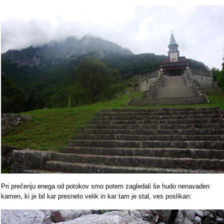
Pri prečenju enega od potokov smo potem zagledali še hudo nenavaden
kamen, ki je bil kar presneto velik in kar tam je stal, ves poslikan: