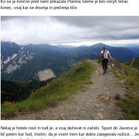
Ko se je končno pred nami prikazala Planina Sleme je bilo večjih težav
konec, vsaj kar se drsenja in prečenja tiče.
Nekaj je hotelo rosit in tudi je, a vsaj deževat ni začelo. Spust do Javorce je
bil potem kar hud, mislim, da je vsem trem kar dobro zategovalo nožice... Je