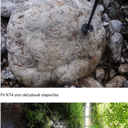
Pri KT4 smo občudovali slapovčke: