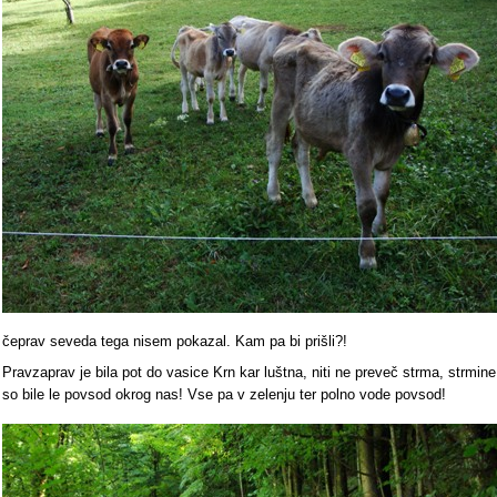
čeprav seveda tega nisem pokazal. Kam pa bi prišli?!
Pravzaprav je bila pot do vasice Krn kar luštna, niti ne preveč strma, strmine
so bile le povsod okrog nas! Vse pa v zelenju ter polno vode povsod!