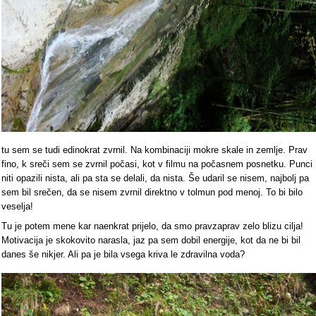
tu sem se tudi edinokrat zvrnil. Na kombinaciji mokre skale in zemlje. Prav
fino, k sreči sem se zvrnil počasi, kot v filmu na počasnem posnetku. Punci
niti opazili nista, ali pa sta se delali, da nista. Še udaril se nisem, najbolj pa
sem bil srečen, da se nisem zvrnil direktno v tolmun pod menoj. To bi bilo
veselja!
Tu je potem mene kar naenkrat prijelo, da smo pravzaprav zelo blizu cilja!
Motivacija je skokovito narasla, jaz pa sem dobil energije, kot da ne bi bil
danes še nikjer. Ali pa je bila vsega kriva le zdravilna voda?