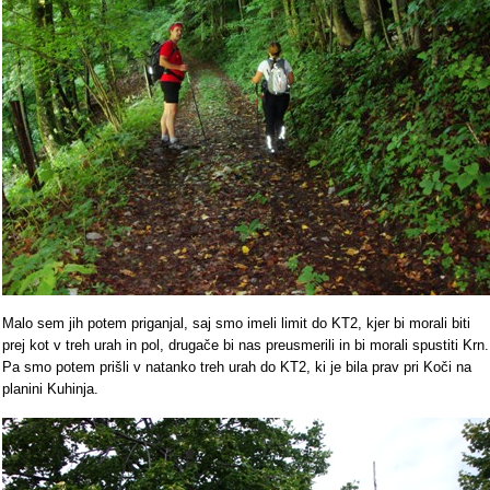
Malo sem jih potem priganjal, saj smo imeli limit do KT2, kjer bi morali biti
prej kot v treh urah in pol, drugače bi nas preusmerili in bi morali spustiti Krn.
Pa smo potem prišli v natanko treh urah do KT2, ki je bila prav pri Koči na
planini Kuhinja.