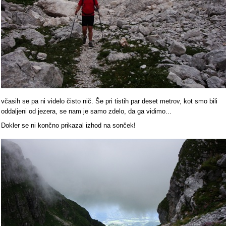
včasih se pa ni videlo čisto nič. Še pri tistih par deset metrov, kot smo bili
oddaljeni od jezera, se nam je samo zdelo, da ga vidimo...
Dokler se ni končno prikazal izhod na sonček!