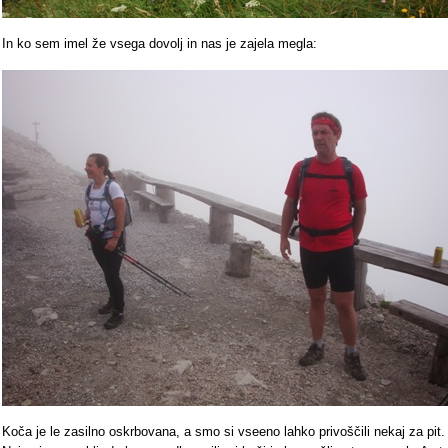
In ko sem imel že vsega dovolj in nas je zajela megla:
Koča je le zasilno oskrbovana, a smo si vseeno lahko privoščili nekaj za pit.