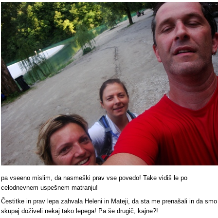
pa vseeno mislim, da nasmeški prav vse povedo! Take vidiš le po
celodnevnem uspešnem matranju!
Čestitke in prav lepa zahvala Heleni in Mateji, da sta me prenašali in da smo
skupaj doživeli nekaj tako lepega! Pa še drugič, kajne?!