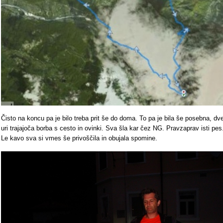
Čisto na koncu pa je bilo treba prit še do doma. To pa je bila še posebna, dv
uri trajajoča borba s cesto in ovinki. Sva šla kar čez NG. Pravzaprav isti pes
Le kavo sva si vmes še privoščila in obujala spomine.