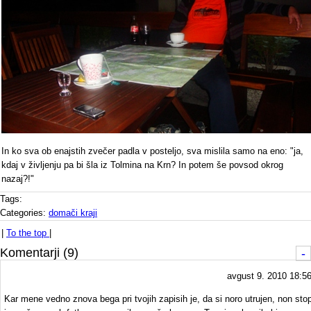
In ko sva ob enajstih zvečer padla v posteljo, sva mislila samo na eno: "ja,
kdaj v življenju pa bi šla iz Tolmina na Krn? In potem še povsod okrog
nazaj?!"
Tags:
Categories:
domači kraji
|
To the top
|
Komentarji (9)
-
avgust 9. 2010 18:5
Kar mene vedno znova bega pri tvojih zapisih je, da si noro utrujen, non sto