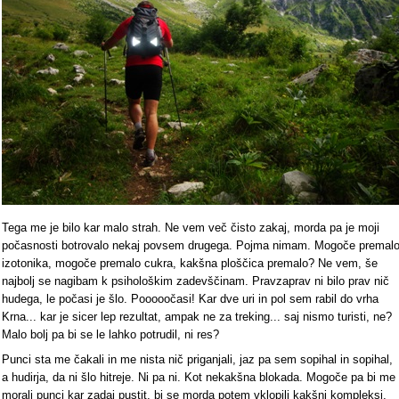
Tega me je bilo kar malo strah. Ne vem več čisto zakaj, morda pa je moji
počasnosti botrovalo nekaj povsem drugega. Pojma nimam. Mogoče premal
izotonika, mogoče premalo cukra, kakšna ploščica premalo? Ne vem, še
najbolj se nagibam k psihološkim zadevščinam. Pravzaprav ni bilo prav nič
hudega, le počasi je šlo. Pooooočasi! Kar dve uri in pol sem rabil do vrha
Krna... kar je sicer lep rezultat, ampak ne za treking... saj nismo turisti, ne?
Malo bolj pa bi se le lahko potrudil, ni res?
Punci sta me čakali in me nista nič priganjali, jaz pa sem sopihal in sopihal,
a hudirja, da ni šlo hitreje. Ni pa ni. Kot nekakšna blokada. Mogoče pa bi me
morali punci kar zadaj pustit, bi se morda potem vklopili kakšni kompleksi,