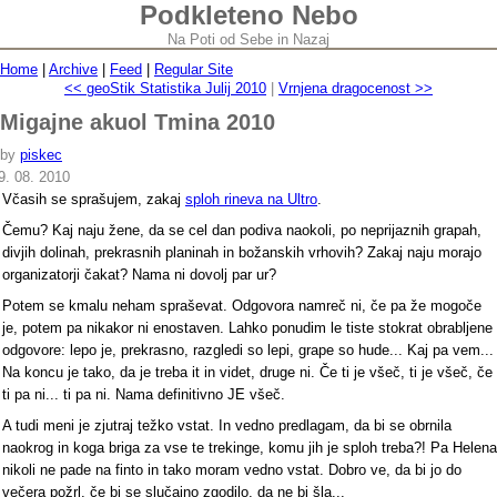
Podkleteno Nebo
Na Poti od Sebe in Nazaj
Home
|
Archive
|
Feed
|
Regular Site
<< geoStik Statistika Julij 2010
|
Vrnjena dragocenost >>
Migajne akuol Tmina 2010
by
piskec
9. 08. 2010
Včasih se sprašujem, zakaj
sploh rineva na Ultro
.
Čemu? Kaj naju žene, da se cel dan podiva naokoli, po neprijaznih grapah,
divjih dolinah, prekrasnih planinah in božanskih vrhovih? Zakaj naju morajo
organizatorji čakat? Nama ni dovolj par ur?
Potem se kmalu neham spraševat. Odgovora namreč ni, če pa že mogoče
je, potem pa nikakor ni enostaven. Lahko ponudim le tiste stokrat obrabljene
odgovore: lepo je, prekrasno, razgledi so lepi, grape so hude... Kaj pa vem...
Na koncu je tako, da je treba it in videt, druge ni. Če ti je všeč, ti je všeč, če
ti pa ni... ti pa ni. Nama definitivno JE všeč.
A tudi meni je zjutraj težko vstat. In vedno predlagam, da bi se obrnila
naokrog in koga briga za vse te trekinge, komu jih je sploh treba?! Pa Helena
nikoli ne pade na finto in tako moram vedno vstat. Dobro ve, da bi jo do
večera požrl, če bi se slučajno zgodilo, da ne bi šla...