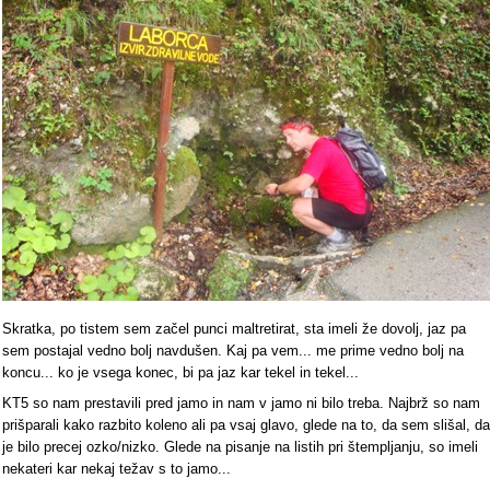
Skratka, po tistem sem začel punci maltretirat, sta imeli že dovolj, jaz pa
sem postajal vedno bolj navdušen. Kaj pa vem... me prime vedno bolj na
koncu... ko je vsega konec, bi pa jaz kar tekel in tekel...
KT5 so nam prestavili pred jamo in nam v jamo ni bilo treba. Najbrž so nam
prišparali kako razbito koleno ali pa vsaj glavo, glede na to, da sem slišal, da
je bilo precej ozko/nizko. Glede na pisanje na listih pri štempljanju, so imeli
nekateri kar nekaj težav s to jamo...