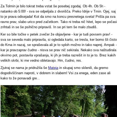
Za Tolmin je bilo tokrat treba vstat še posebej zgodaj. Ob 4h. Ob 5h -
natanko ob 5:00! - sva se odpeljala z dvorišča. Preko Idrije v Tmin. Ojej, saj
to je prava odisejada! Kot da smo na koncu presnetega sveta! Prišla pa sva
ravno prav, slabo urico pred začetkom. Tako ni treba nič hitet, lepo se počasi
zrihtaš in se še psihično pripraviš. In se pri tem še malo zbudiš.
Ker so bile točke v petek zvečer že objavljene - kar je tudi povsem prav! -
sva se seveda malo pripravila, si ogledala karto, se tresla, ker bomo šli čisto
do Krna in nazaj, se spraševala ali je to sploh možno in tako naprej. Ampak -
kar je pravzaprav čudno - nisva se prav nič sekirala. Nekako sva naštudirala
okvirno pot, postavila vprašanja, ki jih je treba razrešit in to je to. Brez kakih
velikih skrbi, ki me vedno obletavajo. Hm, čudno, res.
Zjutraj se nama je pridružila še
Mateja
in skupaj smo sklenili, da gremo
dogodivščinam naproti, v dobrem in slabem! Vsi za enega, eden zase ali
kako to že ponavadi gre...