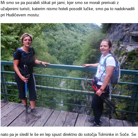
Mi smo se pa pozabili slikat pri jami, kjer smo se morali prerivati z
užaljenimi turisti, katerim nismo hoteli posodit lučke, smo pa to nadoknadili
pri Hudičevem mostu:
nato pa je sledil le še en lep spust direktno do sotočja Tolminke in Soče. Se