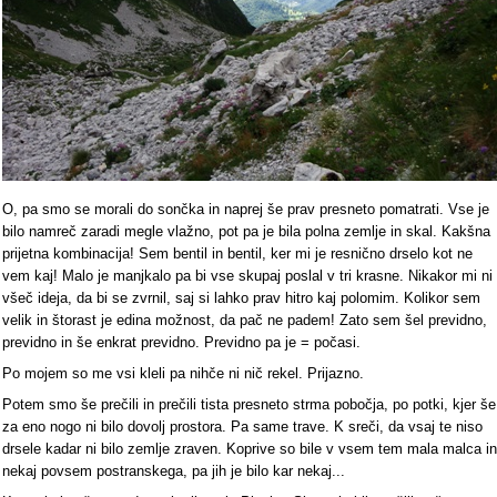
O, pa smo se morali do sončka in naprej še prav presneto pomatrati. Vse je
bilo namreč zaradi megle vlažno, pot pa je bila polna zemlje in skal. Kakšna
prijetna kombinacija! Sem bentil in bentil, ker mi je resnično drselo kot ne
vem kaj! Malo je manjkalo pa bi vse skupaj poslal v tri krasne. Nikakor mi ni
všeč ideja, da bi se zvrnil, saj si lahko prav hitro kaj polomim. Kolikor sem
velik in štorast je edina možnost, da pač ne padem! Zato sem šel previdno,
previdno in še enkrat previdno. Previdno pa je = počasi.
Po mojem so me vsi kleli pa nihče ni nič rekel. Prijazno.
Potem smo še prečili in prečili tista presneto strma pobočja, po potki, kjer še
za eno nogo ni bilo dovolj prostora. Pa same trave. K sreči, da vsaj te niso
drsele kadar ni bilo zemlje zraven. Koprive so bile v vsem tem mala malca in
nekaj povsem postranskega, pa jih je bilo kar nekaj...