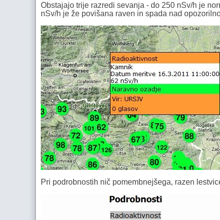
Obstajajo trije razredi sevanja - do 250 nSv/h je n
nSv/h je že povišana raven in spada nad opozorilno
Pri podrobnostih nič pomembnejšega, razen lestvic