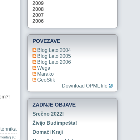
2009
2008
2007
2006
POVEZAVE
Blog Leto 2004
Blog Leto 2005
Blog Leto 2006
Wega
Marako
GeoStik
Download OPML file
vem?!
ZADNJE OBJAVE
Srečno 2022!
Živijo Budimpešta!
|
tehnika
Domači Kraji
entarji (0)