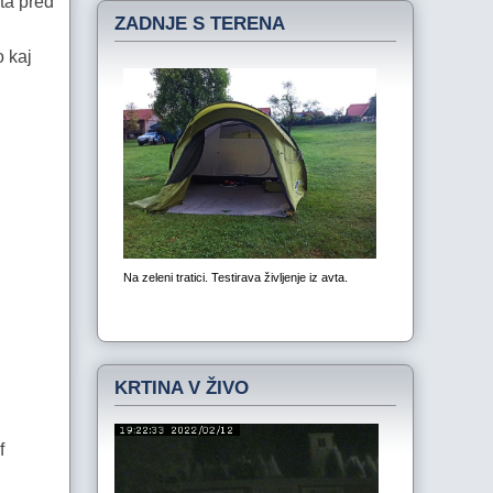
eta pred
ZADNJE S TERENA
o kaj
KRTINA V ŽIVO
f