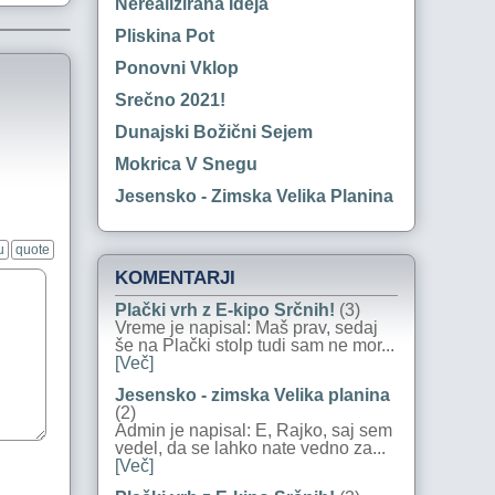
Nerealizirana Ideja
Pliskina Pot
Ponovni Vklop
Srečno 2021!
Dunajski Božični Sejem
Mokrica V Snegu
Jesensko - Zimska Velika Planina
u
quote
KOMENTARJI
Plački vrh z E-kipo Srčnih!
(3)
Vreme je napisal: Maš prav, sedaj
še na Plački stolp tudi sam ne mor...
[Več]
Jesensko - zimska Velika planina
(2)
Admin je napisal: E, Rajko, saj sem
vedel, da se lahko nate vedno za...
[Več]