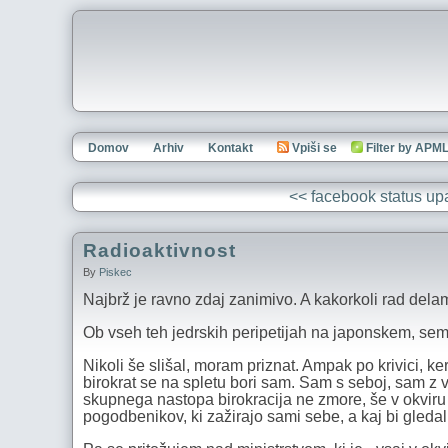
Domov
Arhiv
Kontakt
Vpiši se
Filter by APM
<< facebook status upa
Radioaktivnost
By
Piskec
Najbrž je ravno zdaj zanimivo. A kakorkoli rad delam
Ob vseh teh jedrskih peripetijah na japonskem, sem 
Nikoli še slišal, moram priznat. Ampak po krivici, k
birokrat se na spletu bori sam. Sam s seboj, sam z v
skupnega nastopa birokracija ne zmore, še v okviru 
pogodbenikov, ki zažirajo sami sebe, a kaj bi gledal