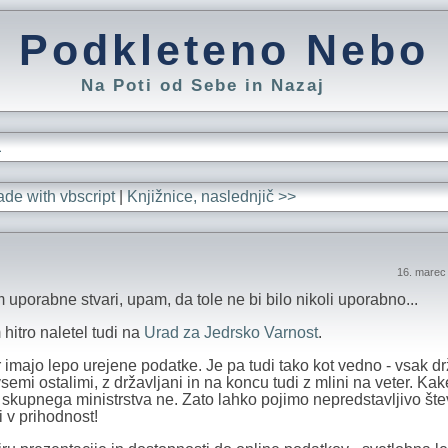
Podkleteno Nebo
Na Poti od Sebe in Nazaj
L
de with vbscript
|
Knjižnice, naslednjič >>
16. marec
 uporabne stvari, upam, da tole ne bi bilo nikoli uporabno...
hitro naletel tudi na
Urad za Jedrsko Varnost
.
er imajo lepo urejene podatke. Je pa tudi tako kot vedno - vsak d
semi ostalimi, z državljani in na koncu tudi z mlini na veter. Ka
skupnega ministrstva ne. Zato lahko pojimo nepredstavljivo šte
i v prihodnost!