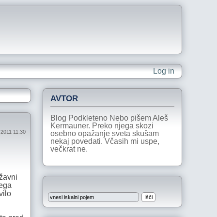
Log in
AVTOR
Blog Podkleteno Nebo pišem Aleš
Kermauner. Preko njega skozi
 2011 11:30
osebno opažanje sveta skušam
nekaj povedati. Včasih mi uspe,
večkrat ne.
ržavni
kega
vilo