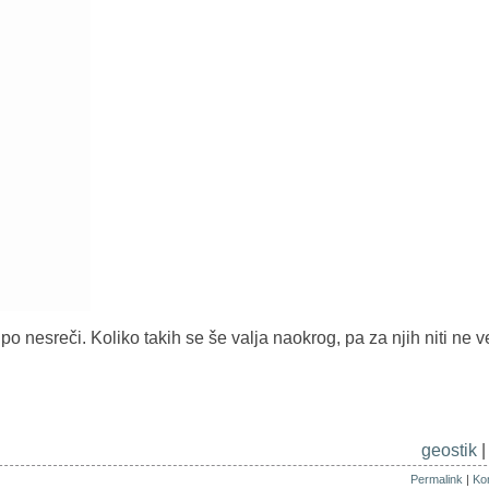
 nesreči. Koliko takih se še valja naokrog, pa za njih niti ne 
geostik
Permalink
|
Kom