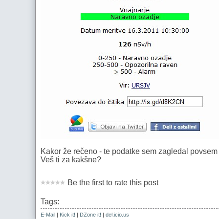
Kakor že rečeno - te podatke sem zagledal povsem po
Veš ti za kakšne?
Be the first to rate this post
Tags:
E-Mail
|
Kick it!
|
DZone it!
|
del.icio.us