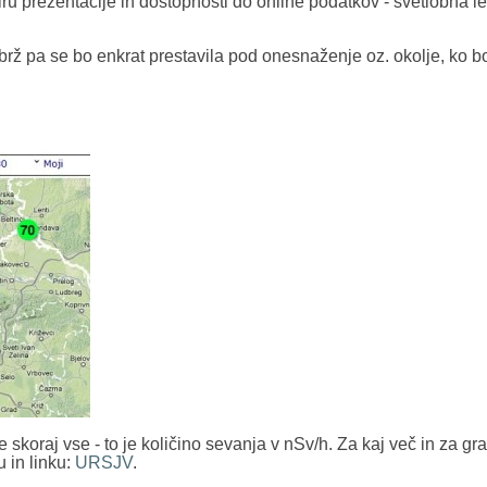
viru prezentacije in dostopnosti do online podatkov - svetlobna l
brž pa se bo enkrat prestavila pod onesnaženje oz. okolje, ko b
koraj vse - to je količino sevanja v nSv/h. Za kaj več in za gra
u in linku:
URSJV
.