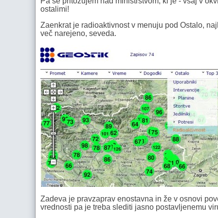
Pa se pritožujem nad ministrstvom, ki je - vsaj v ok
ostalimi!
Zaenkrat je radioaktivnost v menuju pod Ostalo, naj
več narejeno, seveda.
Zadeva je pravzaprav enostavna in že v osnovi pove s
vrednosti pa je treba slediti jasno postavljenemu vir