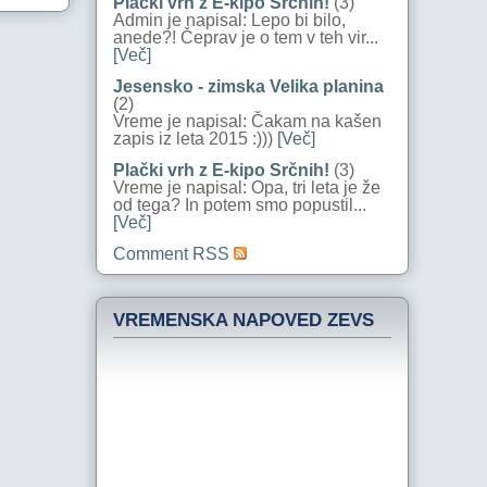
Plački vrh z E-kipo Srčnih!
(3)
Admin je napisal: Lepo bi bilo,
anede?! Čeprav je o tem v teh vir...
[Več]
Jesensko - zimska Velika planina
(2)
Vreme je napisal: Čakam na kašen
zapis iz leta 2015 :)))
[Več]
Plački vrh z E-kipo Srčnih!
(3)
Vreme je napisal: Opa, tri leta je že
od tega? In potem smo popustil...
[Več]
Comment RSS
VREMENSKA NAPOVED ZEVS