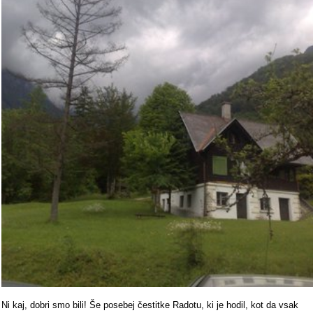
Ni kaj, dobri smo bili! Še posebej čestitke Radotu, ki je hodil, kot da vsak