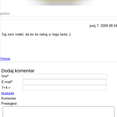
piskec
junij 7. 2009 08:5
Saj sem vedel, da bo še nekaj iz tega fanta ;)
Vreme
Dodaj komentar
Ime*
E-mail*
7+4 =
b
i
u
quote
Komentar
Predogled