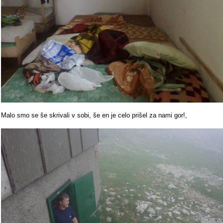
Malo smo se še skrivali v sobi, še en je celo prišel za nami gor!,