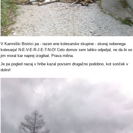
V Kamniški Bistrici pa - razen ene kolesarske skupine - skoraj nobenega
kolesarja! N-E-V-E-R-J-E-T-N-O! Celo domov sem lahko odpeljal, ne da bi se
jim moral kar naprej izogibat. Prava milina.
Je pa pogled nazaj v hribe kazal povsem drugačno podobno, kot sonček v
dolini!