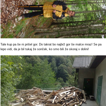
Tale kup pa še ni prišel gor. Do takrat bo najbrž gor še malce mraz! Se pa
lepo vidi, da je bil tukaj že sonček, ko smo bili že skoraj v dolini!