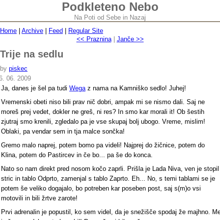
Podkleteno Nebo
Na Poti od Sebe in Nazaj
Home
|
Archive
|
Feed
|
Regular Site
<< Praznina
|
Janče >>
Trije na sedlu
by
piskec
6. 06. 2009
Ja, danes je šel pa tudi
Wega
z nama na Kamniško sedlo! Juhej!
Vremenski obeti niso bili prav nič dobri, ampak mi se nismo dali. Saj ne
moreš prej vedet, dokler ne greš, ni res? In smo kar morali it! Ob šestih
zjutraj smo krenili, zgledalo pa je vse skupaj bolj ubogo. Vreme, mislim!
Oblaki, pa vendar sem in tja malce sončka!
Gremo malo naprej, potem bomo pa videli! Najprej do žičnice, potem do
Klina, potem do Pastircev in če bo... pa še do konca.
Nato so nam direkt pred nosom kočo zaprli. Prišla je Lada Niva, ven je stopil
stric in tablo Odprto, zamenjal s tablo Zaprto. Eh... No, s temi tablami se je
potem še veliko dogajalo, bo potreben kar poseben post, saj s(m)o vsi
motovili in bili žrtve zarote!
Prvi adrenalin je popustil, ko sem videl, da je snežišče spodaj že majhno. M