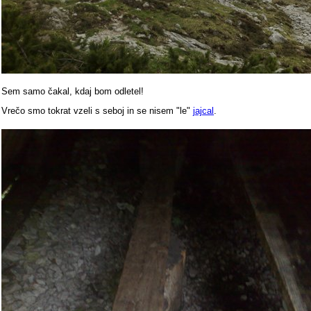
Sem samo čakal, kdaj bom odletel!
Vrečo smo tokrat vzeli s seboj in se nisem "le"
jajcal
.