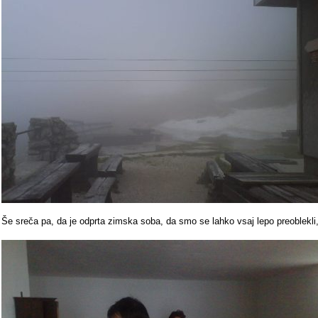
Še sreča pa, da je odprta zimska soba, da smo se lahko vsaj lepo preoblekli