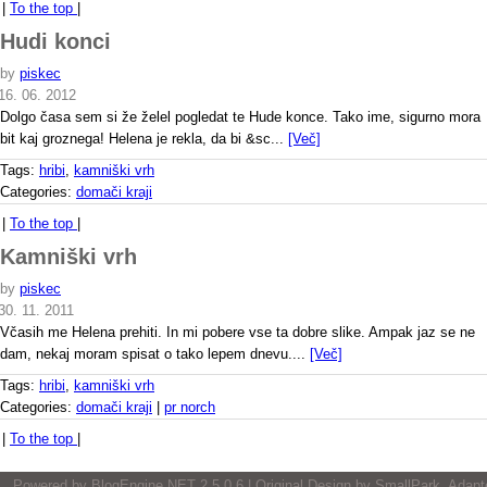
|
To the top
|
Hudi konci
by
piskec
16. 06. 2012
Dolgo časa sem si že želel pogledat te Hude konce. Tako ime, sigurno mora
bit kaj groznega! Helena je rekla, da bi &sc...
[Več]
Tags:
hribi
,
kamniški vrh
Categories:
domači kraji
|
To the top
|
Kamniški vrh
by
piskec
30. 11. 2011
Včasih me Helena prehiti. In mi pobere vse ta dobre slike. Ampak jaz se ne
dam, nekaj moram spisat o tako lepem dnevu....
[Več]
Tags:
hribi
,
kamniški vrh
Categories:
domači kraji
|
pr norch
|
To the top
|
Powered by
BlogEngine.NET
2.5.0.6 | Original Design by
SmallPark
, Adapt