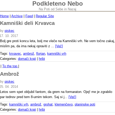
Podkleteno Nebo
Na Poti od Sebe in Nazaj
Home
|
Archive
|
Feed
|
Regular Site
Kamniški deli Krvavca
by
piskec
17. 10. 2017
Bolj gre proti koncu leta, bolj me vleče na Kamniški vrh. Ne vem točno zakaj,
mislim pa, da ima nekaj opraviti z ...
[Več]
Tags:
krvavec
,
ambrož
,
florjan
,
kamniški vrh
Categories:
domači kraji
|
hribi
|
To the top
|
Ambrož
by
piskec
25. 04. 2014
Letos sem spet obljubil fantom, da grem na formaraton. Ojej! me je zgrabilo
par tednov pred tem 8-urnim tekom. Saj si j...
[Več]
Tags:
kamniški vrh
,
ambrož
,
grohat
,
klemenčevo
,
planinske poti
Categories:
domači kraji
|
hribi