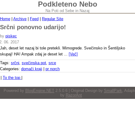
Podkleteno Nebo
Na Poti od Sebe in Nazaj
Home
|
Archive
|
Feed
|
Regular Site
Srčni ponovno udarijo!
by
piskec
2. 06. 2017
Jah, deset let nazaj bi tole pretekli. Mimogrede. Svečinsko in Šentiljsko
skupaj! HA! Ampak zdaj je deset let ...
[Več]
Tags:
srčni
,
svečinska pot
,
srce
Categories:
domači kraji
|
pr norch
|
To the top
|
Powered by
BlogEngine.NET
2.5.0.6 | Original Design by
SmallPark
, Adapt
by
RazorAnt