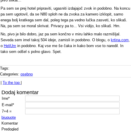
pivo slikat...
Pa sem se prej hotel pripraviti, ugasniti izdajajoč zvok in podobno. Na koncu
pa sem ugotovil, da se N80 sploh ne da zvoka za kamero izklopit, samo
enega bolj kratkega sem dal, poleg tega pa vedno lučka zasveti, ko slikaš.
Na, pa sem se moral skrivat. Privacy pa to... Vsi vidijo, ko slikaš. Hm.
No, pivo je bilo dobro, jaz pa sem končno v miru lahko malo razmišljal.
Seveda sem imel takoj 504 ideje, zamisli in podobno. O blogu, o
krtina.com
,
o
HeliUm
in podobno. Kaj vse me še čaka in kako bom vse to naredil. In
tako sem odšel s polno glavo. Spet.
Tags:
Categories:
osebno
|
To the top
|
Dodaj komentar
Ime*
E-mail*
7+4 =
b
i
u
quote
Komentar
Predogled