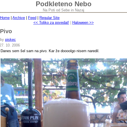
Podkleteno Nebo
Na Poti od Sebe in Nazaj
Home
|
Archive
|
Feed
|
Regular Site
<< Toliko za povedat!
|
Haloween >>
Pivo
by
piskec
27. 10. 2006
Danes sem šel sam na pivo. Kar že doooolgo nisem naredil.