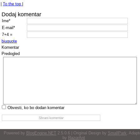
|
To the top
|
Dodaj komentar
Ime*
E-mail*
7+4 =
b
i
u
quote
Komentar
Predogled
Obvesti, ko bo dodan komentar
Powered by
BlogEngine.NET
2.5.0.6 | Original Design by
SmallPark
, Adapt
by
RazorAnt