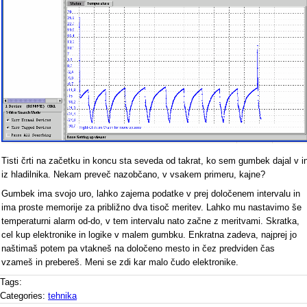
Tisti črti na začetku in koncu sta seveda od takrat, ko sem gumbek dajal v i
iz hladilnika. Nekam preveč nazobčano, v vsakem primeru, kajne?
Gumbek ima svojo uro, lahko zajema podatke v prej določenem intervalu in
ima proste memorije za približno dva tisoč meritev. Lahko mu nastavimo še
temperaturni alarm od-do, v tem intervalu nato začne z meritvami. Skratka,
cel kup elektronike in logike v malem gumbku. Enkratna zadeva, najprej jo
naštimaš potem pa vtakneš na določeno mesto in čez predviden čas
vzameš in prebereš. Meni se zdi kar malo čudo elektronike.
Tags:
Categories:
tehnika