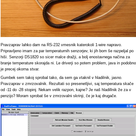
Pravzaprav lahko dam na RS-232 vmesnik katerokoli 1-wire napravo.
Pripravljeno imam za par temperaturnih senzorjev, ki jih bom še razpeljal po
hiši. Senzorji DS1820 so sicer malce dražji, a bolj enostavnega načina za
branje temperature skorajda ni. Le driverji so potem problem, java in podobno
je precej okorna stvar.
Gumbek sem takoj sprobal tako, da sem ga vtaknil v hladilnik, jasno.
Pravzaprav v zmrzovalnik. Rezultati so presenetljivi, saj temperatura skače
od -11 do -28 stopinj. Nekam velik razpon, kajne? Je naš hladillnik že za v
penzijo? Moram sprobat še v zmrzovalni skrinji, če je kaj drugače.