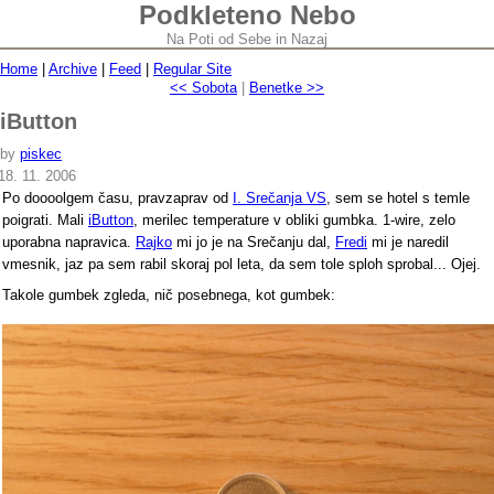
Podkleteno Nebo
Na Poti od Sebe in Nazaj
Home
|
Archive
|
Feed
|
Regular Site
<< Sobota
|
Benetke >>
iButton
by
piskec
18. 11. 2006
Po doooolgem času, pravzaprav od
I. Srečanja VS
, sem se hotel s temle
poigrati. Mali
iButton
, merilec temperature v obliki gumbka. 1-wire, zelo
uporabna napravica.
Rajko
mi jo je na Srečanju dal,
Fredi
mi je naredil
vmesnik, jaz pa sem rabil skoraj pol leta, da sem tole sploh sprobal... Ojej.
Takole gumbek zgleda, nič posebnega, kot gumbek: