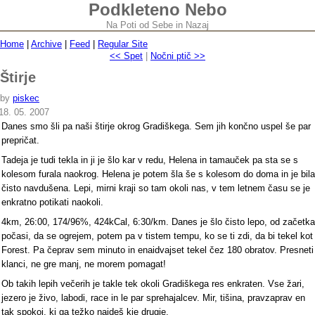
Podkleteno Nebo
Na Poti od Sebe in Nazaj
Home
|
Archive
|
Feed
|
Regular Site
<< Spet
|
Nočni ptič >>
Štirje
by
piskec
18. 05. 2007
Danes smo šli pa naši štirje okrog Gradiškega. Sem jih končno uspel še par
prepričat.
Tadeja je tudi tekla in ji je šlo kar v redu, Helena in tamauček pa sta se s
kolesom furala naokrog. Helena je potem šla še s kolesom do doma in je bila
čisto navdušena. Lepi, mirni kraji so tam okoli nas, v tem letnem času se je
enkratno potikati naokoli.
4km, 26:00, 174/96%, 424kCal, 6:30/km. Danes je šlo čisto lepo, od začetka
počasi, da se ogrejem, potem pa v tistem tempu, ko se ti zdi, da bi tekel kot
Forest. Pa čeprav sem minuto in enaidvajset tekel čez 180 obratov. Presneti
klanci, ne gre manj, ne morem pomagat!
Ob takih lepih večerih je takle tek okoli Gradiškega res enkraten. Vse žari,
jezero je živo, labodi, race in le par sprehajalcev. Mir, tišina, pravzaprav en
tak spokoj, ki ga težko najdeš kje drugje.