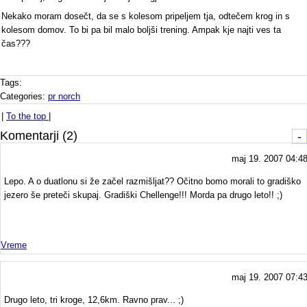
Nekako moram dosečt, da se s kolesom pripeljem tja, odtečem krog in s
kolesom domov. To bi pa bil malo boljši trening. Ampak kje najti ves ta
čas???
Tags:
Categories:
pr norch
|
To the top
|
Komentarji (2)
-
maj 19. 2007 04:4
Lepo. A o duatlonu si že začel razmišljat?? Očitno bomo morali to gradiško
jezero še preteči skupaj. Gradiški Chellenge!!! Morda pa drugo leto!! ;)
Vreme
maj 19. 2007 07:4
Drugo leto, tri kroge, 12,6km. Ravno prav... ;)