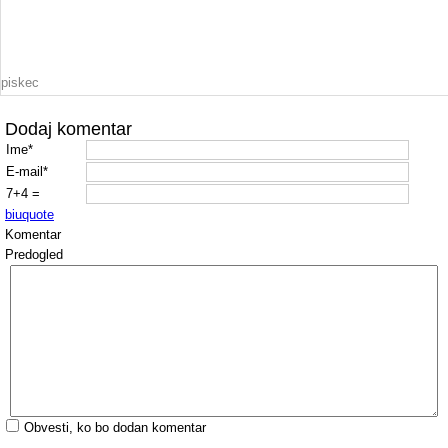
piskec
Dodaj komentar
Ime*
E-mail*
7+4 =
b
i
u
quote
Komentar
Predogled
Obvesti, ko bo dodan komentar