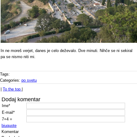
In ne moreš verjet, danes je celo deževalo. Dve minuti. Nihče se ni sekiral
pa se nismo niti mi.
Tags:
Categories:
po svetu
|
To the top
|
Dodaj komentar
Ime*
E-mail*
7+4 =
b
i
u
quote
Komentar