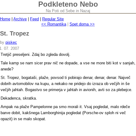
Podkleteno Nebo
Na Poti od Sebe in Nazaj
Home
|
Archive
|
Feed
|
Regular Site
<< Romantika
|
Spet doma >>
St. Tropez
by
piskec
1. 07. 2007
Tretjič preseljeni. Zdaj bo zgleda dovolj.
Tale kamp se nam sicer prav nič ne dopade, a vse ne more biti kot v sanjah,
anede?
St. Tropez, bogataši, plaže, povsod ti pobirajo denar, denar, denar. Največ
dobrih avtomobilov na kupu, a nekako ne pridejo do izraza ob večjih in še
večjih jahtah. Bogastvo se primerja v jahtah in avionih, avti so za plebejce.
Dekadenca, skratka.
Ampak na plaže Pampelonne pa smo morali it. Vsaj pogledat, malo rdeče
barve dobit, kakšnega Lamborghinija pogledat (Porsche-ov sploh ni več
opazit) in se malo skopat.