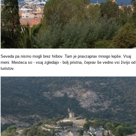
Seveda pa nismo mogli brez hribov. Tam je pravzaprav mnogo lepše. Vsaj
meni. Mesteca so - vsaj zgledajo - bolj pristna, čeprav še vedno vsi živijo od
turistov.