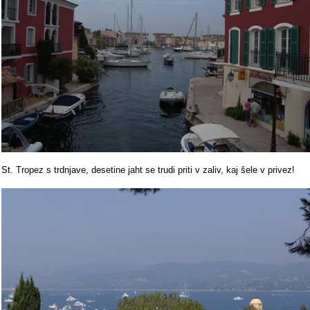
St. Tropez s trdnjave, desetine jaht se trudi priti v zaliv, kaj šele v privez!