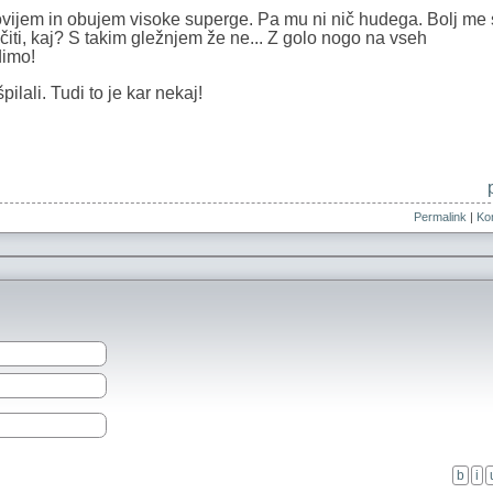
ovijem in obujem visoke superge. Pa mu ni nič hudega. Bolj me 
čiti, kaj? S takim gležnjem že ne... Z golo nogo na vseh
dimo!
lali. Tudi to je kar nekaj!
Permalink
|
Kom
b
i