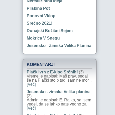
Nerealizirana Ideja
Pliskina Pot
Ponovni Vklop
Srečno 2021!
Dunajski Božični Sejem
Mokrica V Snegu
Jesensko - Zimska Velika Planina
KOMENTARJI
Plački vrh z E-kipo Srčnih!
(3)
Vreme je napisal: Maš prav, sedaj
še na Plački stolp tudi sam ne mor...
[Več]
Jesensko - zimska Velika planina
(2)
Admin je napisal: E, Rajko, saj sem
vedel, da se lahko nate vedno za...
[Več]