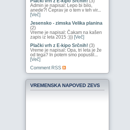
Plački vrh z E-kipo Srčnih!
(3)
Admin je napisal: Lepo bi bilo,
anede?! Čeprav je o tem v teh vir...
[Več]
Jesensko - zimska Velika planina
(2)
Vreme je napisal: Čakam na kašen
zapis iz leta 2015 :)))
[Več]
Plački vrh z E-kipo Srčnih!
(3)
Vreme je napisal: Opa, tri leta je že
od tega? In potem smo popustil...
[Več]
Comment RSS
VREMENSKA NAPOVED ZEVS