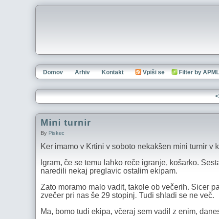
Domov
Arhiv
Kontakt
Vpiši se
Filter by APM
<
Mini turnir
By
Piskec
Ker imamo v Krtini v soboto nekakšen mini turnir v k
Igram, če se temu lahko reče igranje, košarko. Sest
naredili nekaj preglavic ostalim ekipam.
Zato moramo malo vadit, takole ob večerih. Sicer pa 
zvečer pri nas še 29 stopinj. Tudi shladi se ne več.
Ma, bomo tudi ekipa, včeraj sem vadil z enim, danes 