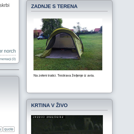
skrbi
ZADNJE S TERENA
pr norch
entarji (0)
KRTINA V ŽIVO
u
quote