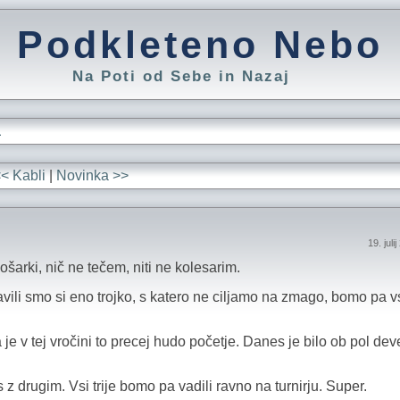
Podkleteno Nebo
Na Poti od Sebe in Nazaj
L
< Kabli
|
Novinka >>
19. juli
ošarki, nič ne tečem, niti ne kolesarim.
avili smo si eno trojko, s katero ne ciljamo na zmago, bomo pa v
je v tej vročini to precej hudo početje. Danes je bilo ob pol dev
z drugim. Vsi trije bomo pa vadili ravno na turnirju. Super.