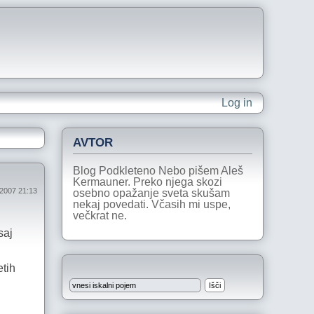
Log in
AVTOR
Blog Podkleteno Nebo pišem Aleš
Kermauner. Preko njega skozi
j 2007 21:13
osebno opažanje sveta skušam
nekaj povedati. Včasih mi uspe,
večkrat ne.
saj
etih