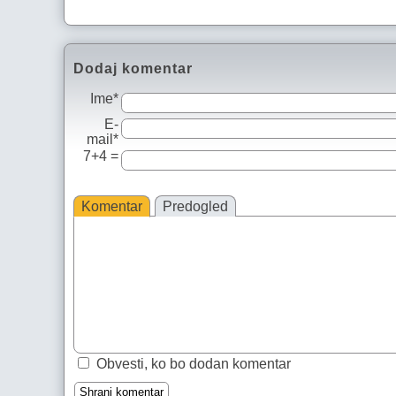
Dodaj komentar
Ime*
E-
mail*
7+4 =
Komentar
Predogled
Obvesti, ko bo dodan komentar