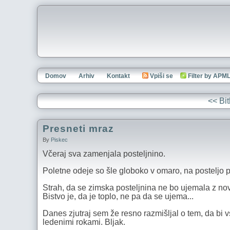
Domov
Arhiv
Kontakt
Vpiši se
Filter by APM
<< Bit
Presneti mraz
By
Piskec
Včeraj sva zamenjala posteljnino.
Poletne odeje so šle globoko v omaro, na posteljo pa
Strah, da se zimska posteljnina ne bo ujemala z novo
Bistvo je, da je toplo, ne pa da se ujema...
Danes zjutraj sem že resno razmišljal o tem, da bi vsa
ledenimi rokami. Bljak.