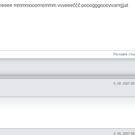
 nnneeee mmmmooorrremmm vvveeeččč pooogggooovvarrrjjjat
Permalink
|
Kom
6. 09. 2007 0
6. 09. 2007 0