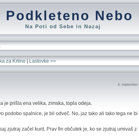
Podkleteno Nebo
Na Poti od Sebe in Nazaj
L
ka za Krtino
|
Lastovke >>
6. september
 je prišla ena velika, zimska, topla odeja.
 podobo spalnice, je bil odveč. No, jaz tako ali tako tega ne bi 
j zjutraj začel kurit. Prav fin občutek je, ko se zjutraj umivaš z