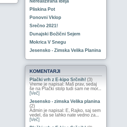
Nerealizirana Ideja
Pliskina Pot
Ponovni Vklop
Srečno 2021!
Dunajski Božični Sejem
Mokrica V Snegu
Jesensko - Zimska Velika Planina
KOMENTARJI
Plački vrh z E-kipo Srčnih!
(3)
Vreme je napisal: Maš prav, sedaj
še na Plački stolp tudi sam ne mor...
[Več]
Jesensko - zimska Velika planina
(2)
Admin je napisal: E, Rajko, saj sem
vedel, da se lahko nate vedno za...
[Več]