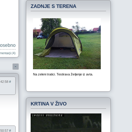
ZADNJE S TERENA
osebno
entarji (4)
-
8:42:58
#
KRTINA V ŽIVO
8:50:57
#