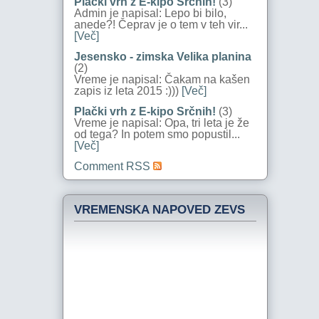
Plački vrh z E-kipo Srčnih!
(3)
Admin je napisal: Lepo bi bilo,
anede?! Čeprav je o tem v teh vir...
[Več]
Jesensko - zimska Velika planina
(2)
Vreme je napisal: Čakam na kašen
zapis iz leta 2015 :)))
[Več]
Plački vrh z E-kipo Srčnih!
(3)
Vreme je napisal: Opa, tri leta je že
od tega? In potem smo popustil...
[Več]
Comment RSS
VREMENSKA NAPOVED ZEVS