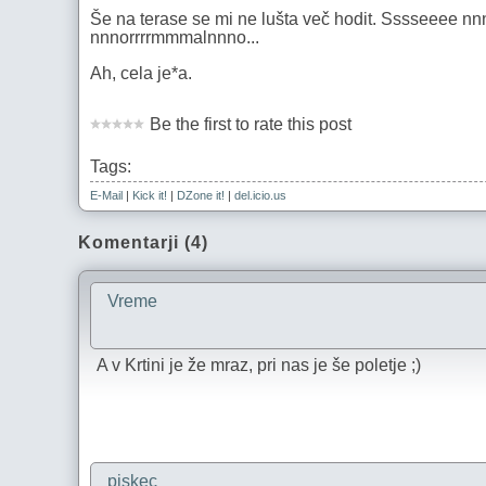
Še na terase se mi ne lušta več hodit. Sssseeee
nnnorrrrmmmalnnno...
Ah, cela je*a.
Be the first to rate this post
Tags:
E-Mail
|
Kick it!
|
DZone it!
|
del.icio.us
Komentarji (4)
Vreme
A v Krtini je že mraz, pri nas je še poletje ;)
piskec