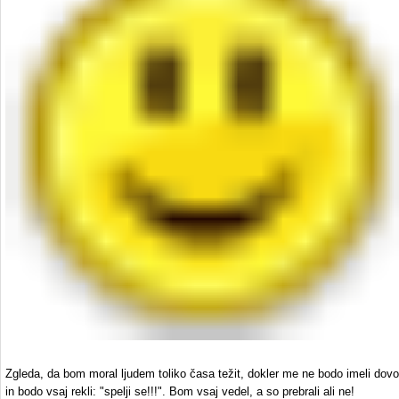
Zgleda, da bom moral ljudem toliko časa težit, dokler me ne bodo imeli dovo
in bodo vsaj rekli: "spelji se!!!". Bom vsaj vedel, a so prebrali ali ne!