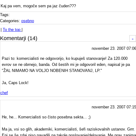
Kaj pa vem, mogoče sem pa jaz čuden???
Tags:
Categories:
osebno
|
To the top
|
Komentarji (14)
-
november 23. 2007 07:0
Pazi to: komercialisti ne odgovorijo, ko kupuješ stanovanje! Za 120.000
evrov se ne obrnejo, banda. Od šestih mi je odgovoril eden, napisal je pa
"ŽAL NIMAMO NA VOLJO NOBENIH STANOVANJ, LP."
Ja, Caps Lock!
chef
november 23. 2007 07:1
He, he... Komercialisti so čisto posebna sekta... ;)
Ma ja, vsi so glih, akademiki, komercialisti, šefi raziskovalnih ustanov. Grrr.
Eni se še zdaj niso navadili na takole poslovanje/delovanje. Me prav zanima