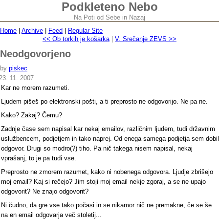
Podkleteno Nebo
Na Poti od Sebe in Nazaj
Home
|
Archive
|
Feed
|
Regular Site
<< Ob torkih je košarka
|
V. Srečanje ZEVS >>
Neodgovorjeno
by
piskec
23. 11. 2007
Kar ne morem razumeti.
Ljudem pišeš po elektronski pošti, a ti preprosto ne odgovorijo. Ne pa ne.
Kako? Zakaj? Čemu?
Zadnje čase sem napisal kar nekaj emailov, različnim ljudem, tudi državnim
uslužbencem, podjetjem in tako naprej. Od enega samega podjetja sem dobil
odgovor. Drugi so modro(?) tiho. Pa nič takega nisem napisal, nekaj
vprašanj, to je pa tudi vse.
Preprosto ne zmorem razumet, kako ni nobenega odgovora. Ljudje zbrišejo
moj email? Kaj si rečejo? Jim stoji moj email nekje zgoraj, a se ne upajo
odgovorit? Ne znajo odgovorit?
Ni čudno, da gre vse tako počasi in se nikamor nič ne premakne, če se še
na en email odgovarja več stoletij...