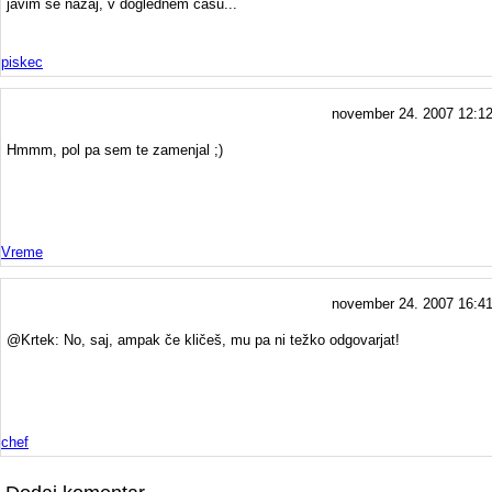
javim se nazaj, v doglednem času...
piskec
november 24. 2007 12:1
Hmmm, pol pa sem te zamenjal ;)
Vreme
november 24. 2007 16:4
@Krtek: No, saj, ampak če kličeš, mu pa ni težko odgovarjat!
chef