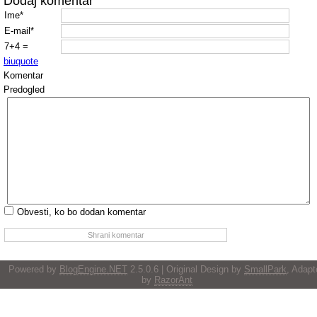
Dodaj komentar
Ime*
E-mail*
7+4 =
b
i
u
quote
Komentar
Predogled
Obvesti, ko bo dodan komentar
Powered by
BlogEngine.NET
2.5.0.6 | Original Design by
SmallPark
, Adapt
by
RazorAnt