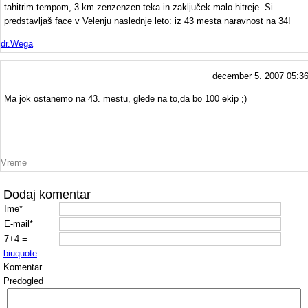
tahitrim tempom, 3 km zenzenzen teka in zaključek malo hitreje. Si
predstavljaš face v Velenju naslednje leto: iz 43 mesta naravnost na 34!
dr.Wega
december 5. 2007 05:3
Ma jok ostanemo na 43. mestu, glede na to,da bo 100 ekip ;)
Vreme
Dodaj komentar
Ime*
E-mail*
7+4 =
b
i
u
quote
Komentar
Predogled