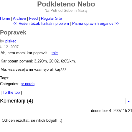
Podkleteno Nebo
Na Poti od Sebe in Nazaj
Home
|
Archive
|
Feed
|
Regular Site
<< Rešen težak fizikalni problem
|
Pisma upravnih organov >>
Popravek
by
piskec
4. 12. 2007
Ah, sem moral kar popravit...
tole
.
Kar potem pomeni: 3.290m, 20:02, 6:05/km.
Ma, vsa veselja mi vzamejo ali kaj???
Tags:
Categories:
pr norch
|
To the top
|
Komentarji (4)
-
december 4. 2007 15:2
Odličen rezultat, še nikoli boljši!!! ;)