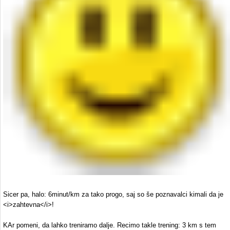
Sicer pa, halo: 6minut/km za tako progo, saj so še poznavalci kimali da je
<i>zahtevna</i>!
KAr pomeni, da lahko treniramo dalje. Recimo takle trening: 3 km s tem