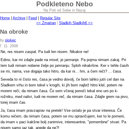
Podkleteno Nebo
Na Poti od Sebe in Nazaj
Home
|
Archive
|
Feed
|
Regular Site
<< Zmatran
|
Sladkih Sladkih6 >>
Na obroke
by
piskec
7. 11. 2008
Ne, res nisem zaspal. Pa tudi len nisem. Nikakor ne!
Edino, kar mi zdajle pade na misel, je jamranje. Pa pojma nimam zakaj. Pri
tem tudi nimam nobene želje po jamranju. Sploh nikakršne. Ker v tehle časih
se mi, nama, vse dogaja tako hitro, da kar ni... hm, a čem rečt? ... časa.
Seveda to ni čisto res, časa je vedno dovolj, če bom lahko jutri cel dan na
Sladkem vrhu in bom tekel v krogih, ki jih bom najbrž hitro klel, potem ne
morem reči, da nimam časa. Če sem včeraj ponoči tekal eno uro po k-
rožniku, med nalivi, tudi ne morem reč, da nimam časa. Zdajle grem na pivo,
torej imam čas.
Ja, časa imam pravzaprav na pretek! Vse ostalo je pa stvar interesa. Če
komu rečem, da nimam časa, potem se mu opravičujem, ker to le pomeni,
da imam v paci kakšne bolj zanimive, interesantne, "pomembne" stvari. Pa
nisem samo jaz tak, anede da ne?!