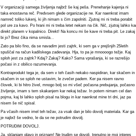
V organizaciji samega življenja najbrž še kaj peša. Prenehanje kajenja ni
taka enostavna reč. Predvsem glede organizacije ne. Kar naenkrat imam
namreč toliko lukenj, ki jih nimam s čim zapolniti. Zjutraj mi ni treba porabit
pol ure za kavo. Po hrani mi ni treba letet nekam na čik. Nič, zjutraj lahko ka
direkt planem v kopalnico. Direkt! Na koncu mi še kave ni treba pit. Le zakaj
bi jo? Brez čika nima smisla...
Zato pa bilo fino, da se navadim jesti zajtrk, ki sem ga v prejšnjih 25letih
spuščal na račun kadilskega zadevanja. Hja, to pa je mnoooogo težje. Kaj
sploh jest za zajtrk? Kdaj? Zakaj? Kako? Sama vprašanja, ki se razrešijo
počasi in z obilico razumevanja.
Kontraprodukt tega je, da sem v teh časih nekako naspidiran, kar skačem in
skačem in se sploh ne ustavim, le zvečer padem. Ker pa nisem ravno
človek, ki bi hitro živel, mnogo bolj so mi všeč počasna prebujanja, počasno
življenje, imam s tem skakanjem kar nekaj težav. In potem nimam cel dan
pojma, kaj bi lahko sploh pisal na blogu in kar naenkrat mine tri dni, jaz pa
nisem še nič spisal.
Pa včasih nisem imel teh težav, za vsak dan je bilo dovolj materiala. Kar ga
je najbrž še vedno, le da se ne potrudim dovolj.
POTRUDIM DOVOLJ.
Ja, sklanjam glavo in priznam! Ne trudim se dovolj, trenutno je moj interes