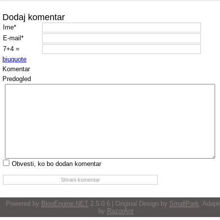
Dodaj komentar
Ime*
E-mail*
7+4 =
b
i
u
quote
Komentar
Predogled
Obvesti, ko bo dodan komentar
Powered by
BlogEngine.NET
2.5.0.6 | Original Design by
SmallPark
, Adapt
by
RazorAnt