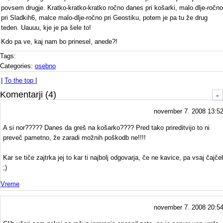
povsem drugje. Kratko-kratko-kratko ročno danes pri košarki, malo dlje-ročno
pri Sladkih6, malce malo-dlje-ročno pri Geostiku, potem je pa tu že drug
teden. Uauuu, kje je pa šele to!
Kdo pa ve, kaj nam bo prinesel, anede?!
Tags:
Categories:
osebno
|
To the top
|
Komentarji (4)
-
november 7. 2008 13:5
A si nor????? Danes da greš na košarko???? Pred tako prireditvijo to ni
preveč pametno, že zaradi možnih poškodb ne!!!!
Kar se tiče zajtrka jej to kar ti najbolj odgovarja, če ne kavice, pa vsaj čajče
;)
Vreme
november 7. 2008 20:5