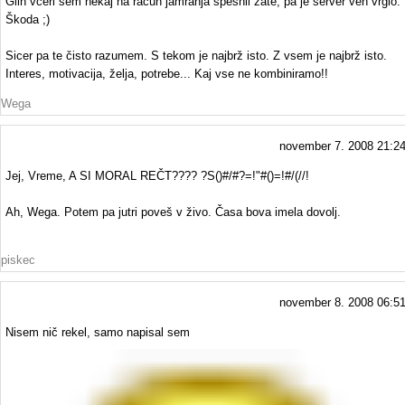
Glih včeri sem nekaj na račun jamranja spesnil zate, pa je server ven vrglo.
Škoda ;)
Sicer pa te čisto razumem. S tekom je najbrž isto. Z vsem je najbrž isto.
Interes, motivacija, želja, potrebe... Kaj vse ne kombiniramo!!
Wega
november 7. 2008 21:2
Jej, Vreme, A SI MORAL REČT???? ?S()#/#?=!"#()=!#/(//!
Ah, Wega. Potem pa jutri poveš v živo. Časa bova imela dovolj.
piskec
november 8. 2008 06:5
Nisem nič rekel, samo napisal sem